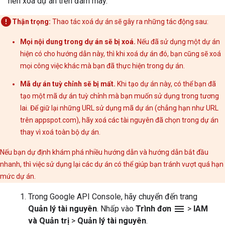
nên xoá dự án trên đám mây.
Thận trọng:
Thao tác xoá dự án sẽ gây ra những tác động sau:
Mọi nội dung trong dự án sẽ bị xoá.
Nếu đã sử dụng một dự án
hiện có cho hướng dẫn này, thì khi xoá dự án đó, bạn cũng sẽ xoá
mọi công việc khác mà bạn đã thực hiện trong dự án.
Mã dự án tuỳ chỉnh sẽ bị mất.
Khi tạo dự án này, có thể bạn đã
tạo một mã dự án tuỳ chỉnh mà bạn muốn sử dụng trong tương
lai. Để giữ lại những URL sử dụng mã dự án (chẳng hạn như URL
trên appspot.com), hãy xoá các tài nguyên đã chọn trong dự án
thay vì xoá toàn bộ dự án.
Nếu bạn dự định khám phá nhiều hướng dẫn và hướng dẫn bắt đầu
nhanh, thì việc sử dụng lại các dự án có thể giúp bạn tránh vượt quá hạn
mức dự án.
Trong Google API Console, hãy chuyển đến trang
menu
Quản lý tài nguyên
. Nhấp vào
Trình đơn
>
IAM
và Quản trị
>
Quản lý tài nguyên
.