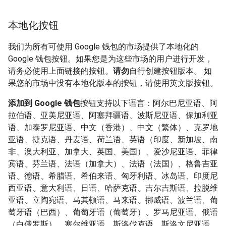
本地化按钮
我们为所有可使用 Google 钱包的市场提供了本地化的
Google 钱包按钮。如果您是为这些市场的用户进行开发，
请务必使用上面链接的按钮。
请勿
自行创建按钮版本。 如
果您的市场中没有本地化版本的按钮，请使用英文版按钮。
添加到 Google 钱包
按钮支持以下语言：阿尔巴尼亚语、阿
拉伯语、亚美尼亚语、阿塞拜疆语、波斯尼亚语、保加利亚
语、加泰罗尼亚语、中文（香港）、中文（繁体）、克罗地
亚语、捷克语、丹麦语、荷兰语、英语（印度、新加坡、南
非、澳大利亚、加拿大、英国、美国）、爱沙尼亚语、菲律
宾语、芬兰语、法语（加拿大）、法语（法国）、格鲁吉亚
语、德语、希腊语、希伯来语、匈牙利语、冰岛语、印度尼
西亚语、意大利语、日语、哈萨克语、吉尔吉斯语、拉脱维
亚语、立陶宛语、马其顿语、马来语、挪威语、波兰语、葡
萄牙语（巴西）、葡萄牙语（葡萄牙）、罗马尼亚语、俄语
（白俄罗斯）、塞尔维亚语、斯洛伐克语、斯洛文尼亚语、