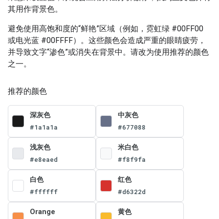
其用作背景色。
避免使用高饱和度的“鲜艳”区域（例如，霓虹绿 #00FF00
或电光蓝 #00FFFF）。这些颜色会造成严重的眼睛疲劳，
并导致文字“渗色”或消失在背景中。请改为使用推荐的颜色
之一。
推荐的颜色
深灰色
中灰色
#1a1a1a
#677088
浅灰色
米白色
#e8eaed
#f8f9fa
白色
红色
#ffffff
#d6322d
Orange
黄色