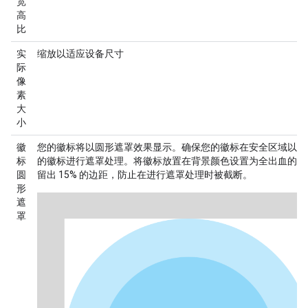
宽
高
比
实
缩放以适应设备尺寸
际
像
素
大
小
徽
您的徽标将以圆形遮罩效果显示。确保您的徽标在
安全区域
以内
标
的徽标进行遮罩处理。将徽标放置在背景颜色设置为全出血的正
圆
留出 15% 的边距，防止在进行遮罩处理时被截断。
形
遮
罩