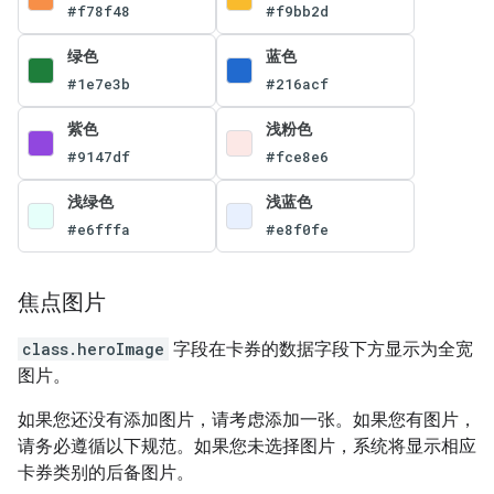
#f78f48
#f9bb2d
绿色
蓝色
#1e7e3b
#216acf
紫色
浅粉色
#9147df
#fce8e6
浅绿色
浅蓝色
#e6fffa
#e8f0fe
焦点图片
class.heroImage
字段在卡券的数据字段下方显示为全宽
图片。
如果您还没有添加图片，请考虑添加一张。如果您有图片，
请务必遵循以下规范。如果您未选择图片，系统将显示相应
卡券类别的后备图片。