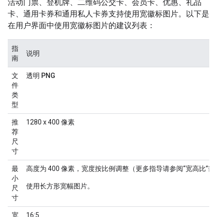
活动门票、登机牌、二维码公交卡、会员卡、优惠、礼品
卡、通用卡券和通用私人卡券支持使用宽徽标图片。以下是
在用户界面中使用宽徽标图片的建议列表：
指
说明
南
文
透明 PNG
件
类
型
推
1280 x 400 像素
荐
尺
寸
最
高度为 400 像素，宽度按比例调整（更多指导请参阅“宽高比”部
小
使用长方形宽幅图片。
尺
寸
宽
16:5