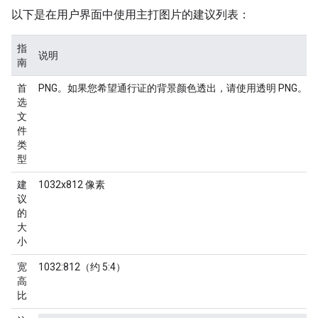
以下是在用户界面中使用主打图片的建议列表：
指
说明
南
首
PNG。如果您希望通行证的背景颜色透出，请使用透明 PNG。
选
文
件
类
型
建
1032x812 像素
议
的
大
小
宽
1032:812（约 5:4）
高
比