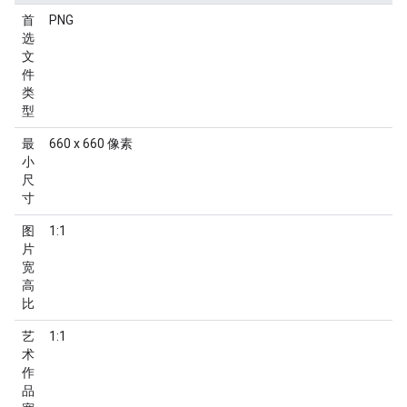
首
PNG
选
文
件
类
型
最
660 x 660 像素
小
尺
寸
图
1:1
片
宽
高
比
艺
1:1
术
作
品