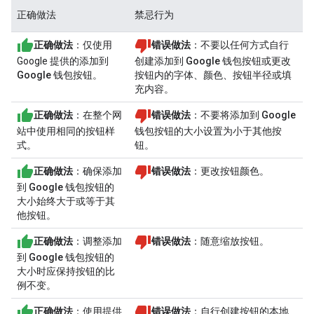
正确做法
禁忌行为
正确做法
：仅使用
错误做法
：不要以任何方式自行
Google 提供的
添加到
创建
添加到 Google 钱包
按钮或更改
Google 钱包
按钮。
按钮内的字体、颜色、按钮半径或填
充内容。
正确做法
：在整个网
错误做法
：不要将
添加到 Google
站中使用相同的按钮样
钱包
按钮的大小设置为小于其他按
式。
钮。
正确做法
：确保
添加
错误做法
：更改按钮颜色。
到 Google 钱包
按钮的
大小始终大于或等于其
他按钮。
正确做法
：调整
添加
错误做法
：随意缩放按钮。
到 Google 钱包
按钮的
大小时应保持按钮的比
例不变。
正确做法
：使用提供
错误做法
：自行创建按钮的本地