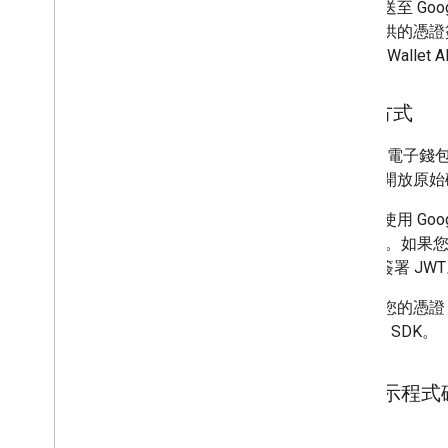
凡是傳送至 Goog
台中提供的憑證
Google W
進行方式
Google 電子
有許多開放原始
如果是使用 Goog
署 JWT。如果您使
1 指紋簽署 JW
為保護您的憑證，
Android SDK。
顯示程式