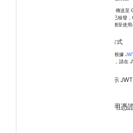
當 JWT 傳送至
果票證已核發，G
票證新增至使用者的
進行方式
JWT 會根據
JW
的 JWT，請在 J
顯示 JWT
4
.
使用憑證
用途