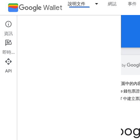
說明文件
網誌
事件
Wallet
Event tickets
資訊
說明文件
參考資料
支援
即時通訊
API
簡介
這個頁面中的內
總覽
Google 錢包
基本概念
在 JWT 中建
票證類別和物件
新增至 Google 錢包流程
Goo
開始使用
新手上路指南