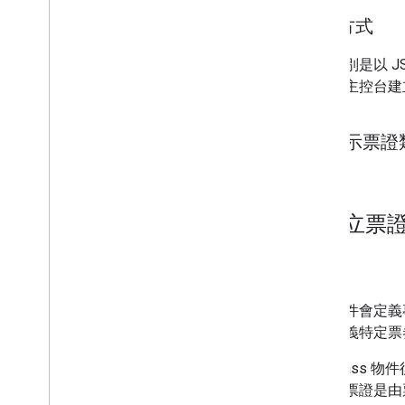
程式碼研究室
進行方式
範例應用程式
票證類別是以 JSON
資源
包商家主控台建
版本資訊
錯誤代碼
常見問題
顯示票證
票證範本
品牌宣傳指南
效能提升秘訣
2
.
建立票
使用限制政策
服務條款
用途
票證物件會定義
件會定義特定票券
建立 Pass 物
儲存的票證是由