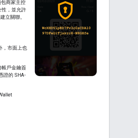
e 錢包商家主控
全性，並允許
帳戶建立關聯。
。此外，市面上也
d 服務帳戶金鑰簽
憑證的 SHA-
llet