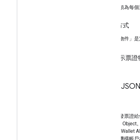
您也必須為每個票
進行方式
「票證物件」是定義的 
顯示票證
3
.
以 JSON
用途
如要核發票證給使用者
Passes O
Google Wa
的發卡機構帳戶