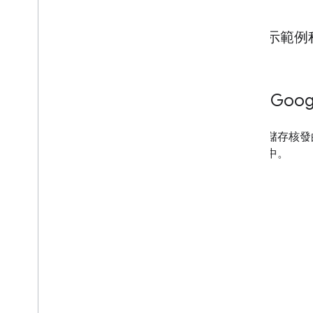
顯示範例
6
.
在 Goo
使用者儲存核發
用程式中。