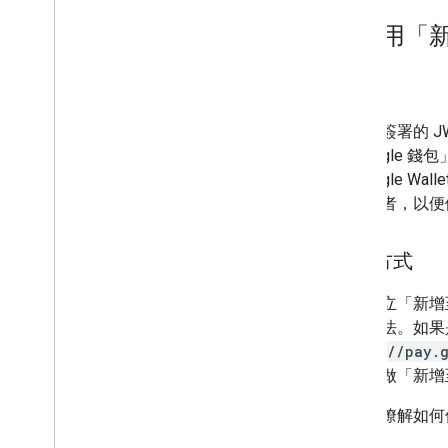
5
.
使用「新
用途
建立已簽署的 J
至 Google
至 Google 
給使用者，以便儲
進行方式
如要建立「新增至 G
鈕的方法。如果
https://pay.
連結當做「新增至
進一步瞭解如何使用「
南