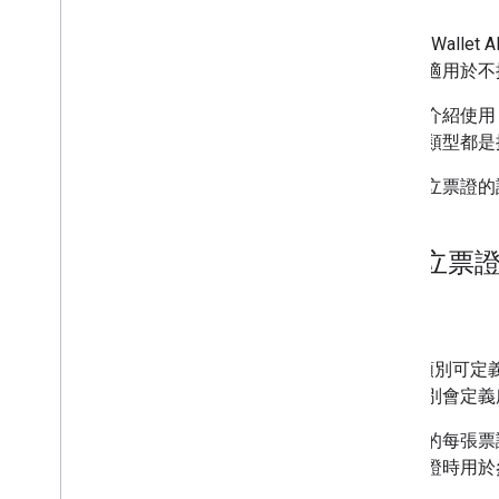
設定發卡機構帳戶
取得驗證憑證
Google W
建立第一張票證
類型也適用於不
開發人員 MCP 伺服器
本文將介紹使用 
使用活動票券
有票證類型都是
要求驗證
如需建立票證的
票證類別和物件
新增至 Google 錢包
進階用法
1
.
建立票證
測試與上線
用途
要求發布存取權
正式發布前測試
Pass 類別
上市檢查清單
票證類別會定義
程式庫與工具
您核發的每張票
票證建構工具
建立票證時用於
用戶端程式庫