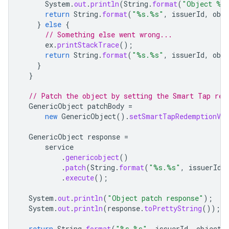
System
.
out
.
println
(
String
.
format
(
"Object %s.
return
String
.
format
(
"%s.%s"
,
issuerId
,
obj
}
else
{
// Something else went wrong...
ex
.
printStackTrace
();
return
String
.
format
(
"%s.%s"
,
issuerId
,
obj
}
}
// Patch the object by setting the Smart Tap red
GenericObject
patchBody
=
new
GenericObject
().
setSmartTapRedemptionVal
GenericObject
response
=
service
.
genericobject
()
.
patch
(
String
.
format
(
"%s.%s"
,
issuerId
,
.
execute
();
System
.
out
.
println
(
"Object patch response"
);
System
.
out
.
println
(
response
.
toPrettyString
());
return
String
.
format
(
"%s.%s"
,
issuerId
,
objectS