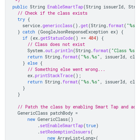
 */
public
String
EnableSmartTap
(
String
issuerId
,
Stri
// Check if the class exists
try
{
service
.
genericclass
().
get
(
String
.
format
(
"%s.
}
catch
(
GoogleJsonResponseException
ex
)
{
if
(
ex
.
getStatusCode
()
==
404
)
{
// Class does not exist
System
.
out
.
println
(
String
.
format
(
"Class %s.%
return
String
.
format
(
"%s.%s"
,
issuerId
,
clas
}
else
{
// Something else went wrong...
ex
.
printStackTrace
();
return
String
.
format
(
"%s.%s"
,
issuerId
,
clas
}
}
// Patch the class by enabling Smart Tap and add
GenericClass
patchBody
=
new
GenericClass
()
.
setEnableSmartTap
(
true
)
.
setRedemptionIssuers
(
new
ArrayList<Long>
(