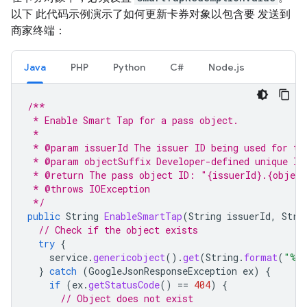
以下 此代码示例演示了如何更新卡券对象以包含要 发送到
商家终端：
Java
PHP
Python
C#
Node.js
/**
 * Enable Smart Tap for a pass object.
 *
 * @param issuerId The issuer ID being used for th
 * @param objectSuffix Developer-defined unique ID
 * @return The pass object ID: "{issuerId}.{object
 * @throws IOException
 */
public
String
EnableSmartTap
(
String
issuerId
,
Stri
// Check if the object exists
try
{
service
.
genericobject
().
get
(
String
.
format
(
"%s
}
catch
(
GoogleJsonResponseException
ex
)
{
if
(
ex
.
getStatusCode
()
==
404
)
{
// Object does not exist