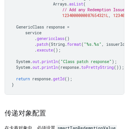
Arrays
.
asList
(
// Add any Redemption Issuer
1234000000087654321L
,
123400
GenericClass
response
=
service
.
genericclass
()
.
patch
(
String
.
format
(
"%s.%s"
,
issuerId
,
.
execute
();
System
.
out
.
println
(
"Class patch response"
);
System
.
out
.
println
(
response
.
toPrettyString
());
return
response
.
getId
();
}
传递对象配置
在卡券对象中，必须设置
smartTapRedemptionValue
。