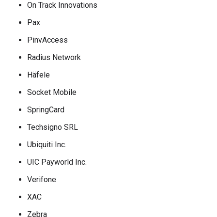
On Track Innovations
Pax
PinvAccess
Radius Network
Häfele
Socket Mobile
SpringCard
Techsigno SRL
Ubiquiti Inc.
UIC Payworld Inc.
Verifone
XAC
Zebra