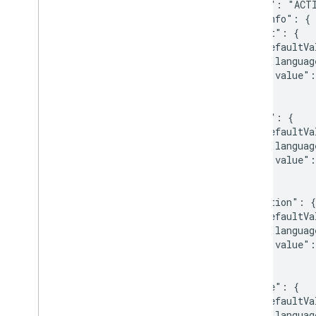
  "state": "ACTI
  "seatInfo": {

    "seat": {

      "defaultVa
        "languag
        "value":
      }

    },

    "row": {

      "defaultVa
        "languag
        "value":
      }

    },

    "section": {

      "defaultVa
        "languag
        "value":
      }

    },

    "gate": {

      "defaultVa
        "languag