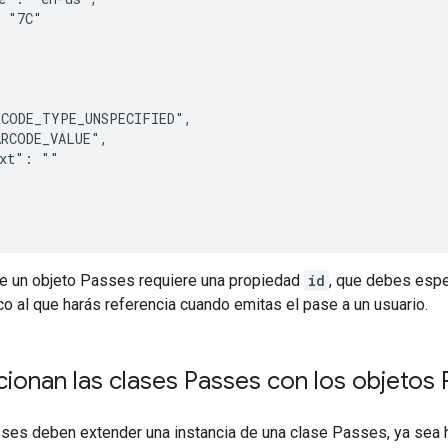
 "7C"

CODE_TYPE_UNSPECIFIED",

RCODE_VALUE",

xt": ""

de un objeto Passes requiere una propiedad
id
, que debes espe
ico al que harás referencia cuando emitas el pase a un usuario.
ionan las clases Passes con los objetos
ses deben extender una instancia de una clase Passes, ya sea h