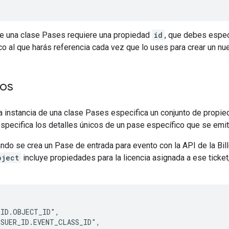
de una clase Pases requiere una propiedad
id
, que debes espec
ico al que harás referencia cada vez que lo uses para crear un n
tos
a instancia de una clase Pases especifica un conjunto de propi
pecifica los detalles únicos de un pase específico que se emit
ndo se crea un Pase de entrada para evento con la API de la Bil
bject
incluye propiedades para la licencia asignada a ese ticke
ID.OBJECT_ID",

SUER_ID.EVENT_CLASS_ID",
