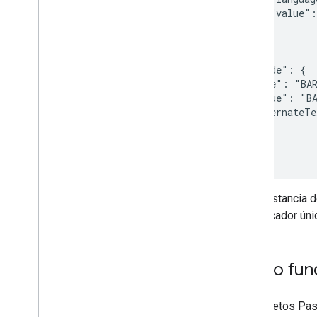
        "value":
      }

    }

  },

  "barcode": {

    "type": "BAR
    "value": "BA
    "alternateTe
  }

}

Cada instancia 
identificador ún
Cómo func
Los objetos Pas