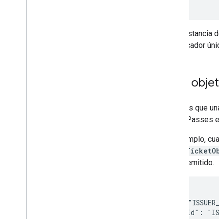
Cada instancia 
identificador ún
Pasa obje
Mientras que un
objeto Passes es
Por ejemplo, cua
EventTicketO
boleto emitido.
{

  "id": "ISSUER_
  "classId": "IS