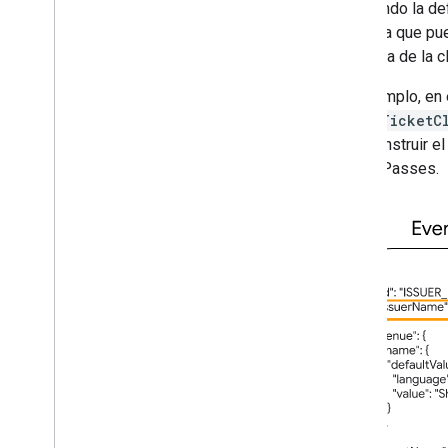
incluyendo la de
significa que p
instancia de la 
Por ejemplo, en
EventTicketC
para construir e
objeto Passes.