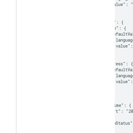
      "value": "
    }

  },

  "venue": {

    "name": {

      "defaultVa
        "languag
        "value":
      }

    },

    "address": {

      "defaultVa
        "languag
        "value":
      }

    }

  },

  "dateTime": {

    "start": "20
  },

  "reviewStatus"
}
