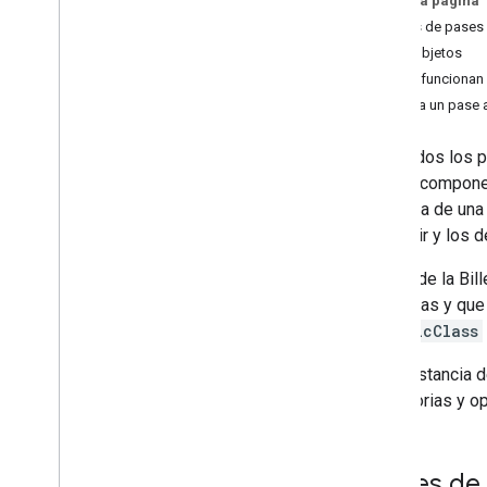
En esta página
Configura una cuenta de entidad
Clases de pases
emisora
Pasa objetos
Obtén credenciales de autenticación
Cómo funcionan 
Crea tu primer pase
Agrega un pase a
Servidor de MCP para
desarrolladores
Casi todos los p
de dos componen
Cómo trabajar con tarjetas de
lealtad
instancia de una
Autenticación de solicitudes
construir y los d
Pasa clases y objetos
La API de la Bi
Agregar a la Billetera de Google
instancias y que
Uso avanzado
GenericClass
Realiza pruebas y publica el video
Cada instancia 
Solicitar acceso de publicación
obligatorias y o
Prueba previa al lanzamiento
Lista de tareas para el lanzamiento
Clases de