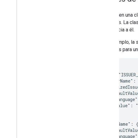
Bibliotecas y herramientas
Creador de pases
Piensa en una c
Bibliotecas cliente
usuarios. La cl
Codelabs
referencia a él.
Apps de ejemplo
Por ejemplo, la 
Recursos
emitidas para un
Notas de la versión
Códigos de error
Preguntas frecuentes
{

  "id": "ISSUER_
Plantilla de pase
  "issuerName": 
Lineamientos de desarrollo de la marca
  "localizedIssu
Sugerencias para un mejor rendimiento
    "defaultValu
Política de Uso Aceptable
      "language"
Condiciones del Servicio
      "value": "
    }

  },

  "eventName": {
    "defaultValu
      "language"