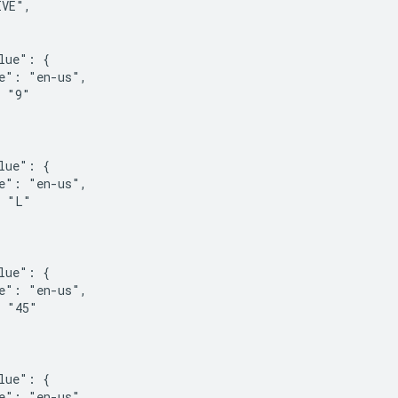
VE",

lue": {

e": "en-us",

 "9"

lue": {

e": "en-us",

 "L"

lue": {

e": "en-us",

 "45"

lue": {

e": "en-us",
