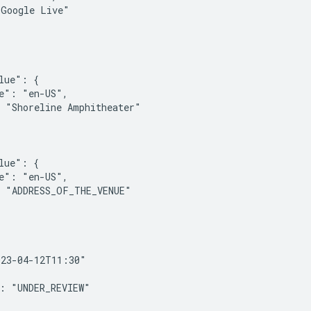
Google Live"

lue": {

e": "en-US",

 "Shoreline Amphitheater"

lue": {

e": "en-US",

 "ADDRESS_OF_THE_VENUE"

23-04-12T11:30"

: "UNDER_REVIEW"
