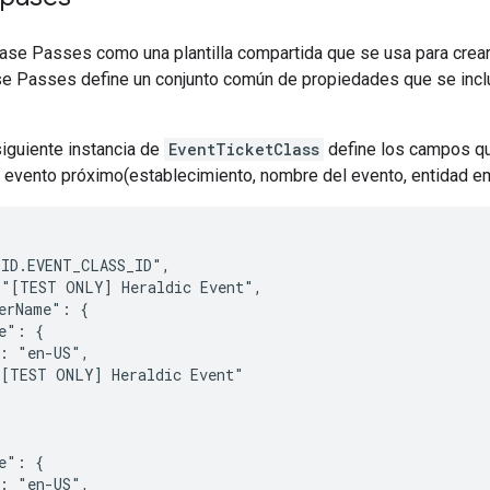
lase Passes como una plantilla compartida que se usa para crear
ase Passes define un conjunto común de propiedades que se incl
siguiente instancia de
EventTicketClass
define los campos qu
 evento próximo(establecimiento, nombre del evento, entidad emi
ID.EVENT_CLASS_ID",

"[TEST ONLY] Heraldic Event",

erName": {

e": {

: "en-US",

[TEST ONLY] Heraldic Event"



e": {

: "en-US",
