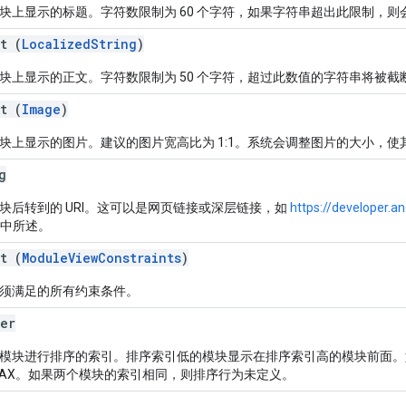
块上显示的标题。字符数限制为 60 个字符，如果字符串超出此限制，则
t (
LocalizedString
)
块上显示的正文。字符数限制为 50 个字符，超过此数值的字符串将被截
t (
Image
)
块上显示的图片。建议的图片宽高比为 1:1。系统会调整图片的大小，使
g
块后转到的 URI。这可以是网页链接或深层链接，如
https://developer.a
中所述。
t (
ModuleViewConstraints
)
须满足的所有约束条件。
er
模块进行排序的索引。排序索引低的模块显示在排序索引高的模块前面。
_MAX。如果两个模块的索引相同，则排序行为未定义。