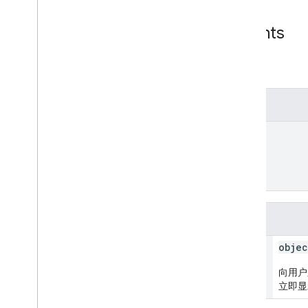
Module
View
Constraints
模块必须满足的所有约束条件。
JSON 表示法
{
"displayInterval"
: 
{
object (
TimeInterval
)
}
}
字段
display
Interval
objec
向用户
立即显