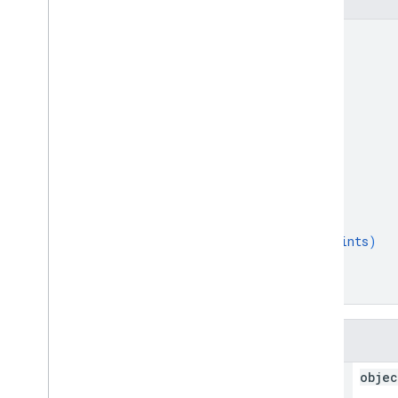
{
"header"
: 
{
object (
LocalizedString
)
}
,
"body"
: 
{
object (
LocalizedString
)
}
,
"image"
: 
{
object (
Image
)
}
,
"uri"
: 
string
,
"viewConstraints"
: 
{
object (
ModuleViewConstraints
)
}
,
"sortIndex"
: 
integer
}
字段
header
objec