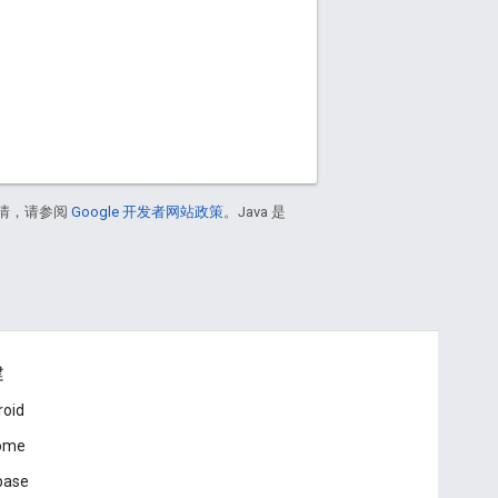
情，请参阅
Google 开发者网站政策
。Java 是
建
roid
ome
base