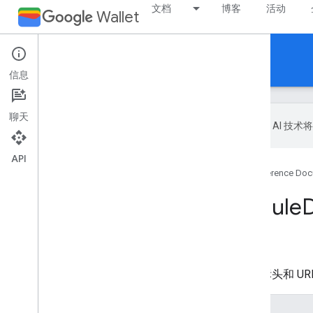
文档
博客
活动
Wallet
Reference Documentation
信息
聊天
Google 会使用 AI
API
首页
产品
Google Wallet
Reference Doc
Value
Added
Module
本页内容
ModuleViewConstraints
增值模块的数据。必填字段包括标头和 UR
JSON 表示法