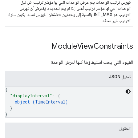
فهرس ترتيب الوحدات يتم عرض الوحدات التي لها مؤشر ترتيب أقل قبل
الوحدات التي لها مؤشر ترتيب أعلى. إذا لم يتم تحديده، يُفترض أنّ فهرس
الترتيب هو INT_MAX. بالنسبة إلى وحدتَين تتضمّنان الفهرس نفسه، يكون سلوك
الترتيب غير محدّد.
Module
View
Constraints
القيود التي يجب استيفاؤها كلها لعرض الوحدة
تمثيل JSON
{
"displayInterval"
: 
{
object (
TimeInterval
)
}
}
الحقول