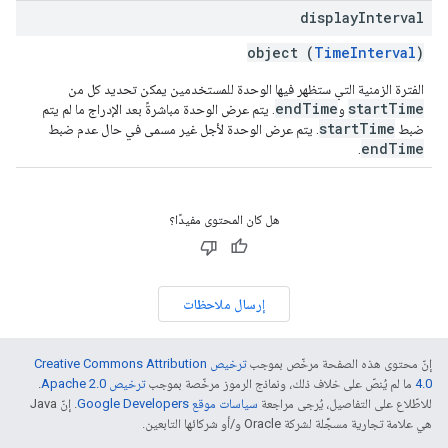
display
Interval
object (
TimeInterval
)
الفترة الزمنية التي ستظهر فيها الوحدة للمستخدمين يمكن تحديد كل من
endTime
startTime
و
. يتم عرض الوحدة مباشرةً بعد الإدراج ما لم يتم
startTime
ضبط
. يتم عرض الوحدة لأجل غير مسمى في حال عدم ضبط
endTime
.
هل كان المحتوى مفيدًا؟
إرسال ملاحظات
إنّ محتوى هذه الصفحة مرخّص بموجب
ترخيص Creative Commons Attribution
4.0‏
ما لم يُنصّ على خلاف ذلك، ونماذج الرموز مرخّصة بموجب
ترخيص Apache 2.0‏
.
للاطّلاع على التفاصيل، يُرجى مراجعة
سياسات موقع Google Developers‏
. إنّ Java
هي علامة تجارية مسجَّلة لشركة Oracle و/أو شركائها التابعين.