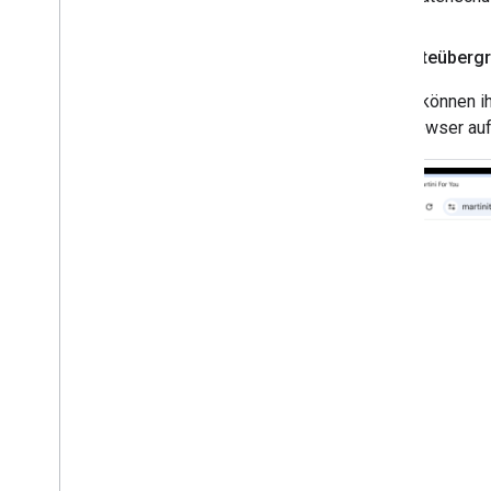
2
.
Geräteübergr
Nutzer können i
Webbrowser auf