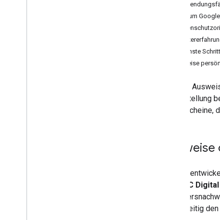
Anwendungsfäll
FAQ
Warum Google 
Markenrichtlinien
Datenschutzori
Unterstützte Attribute für
Nutzererfahru
Anmeldedaten in Google Wallet
Nächste Schrit
Unterstützte Aussteller und ihre IACA-
Zertifikate
Ausweise persönl
Sandbox-Modus
Test-ID erstellen
Digitale Ausweis
Bereitstellung b
Führerscheine, d
Ausweise 
Google entwickel
der
W3C Digital
und Altersnachw
gleichzeitig de