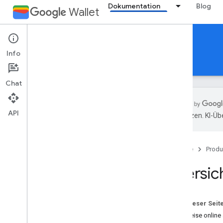
Dokumentation
Blog
Wallet
Verify with Google Wallet
Info
Referenzen
Support
Chat
API
übersetzen. KI-Üb
Übersicht
Startseite
Produ
Akzeptieren von Ausweisen von
Google Wallet
Übersic
Onlinepräsentation
Persönliche Annahme (offline)
Auf dieser Seit
Ressourcen
Ausweise online 
Nutzungsbedingungen