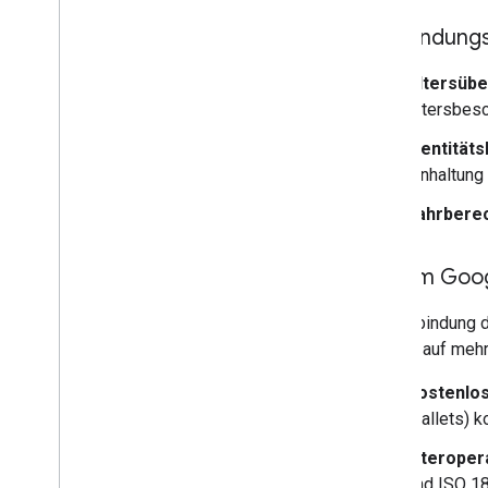
Anwendungsf
Altersüb
Altersbes
Identität
Einhaltung
Fahrbere
Warum Googl
Die Einbindung d
nahtlos auf meh
Kostenlo
Wallets) k
Interoper
und ISO 18