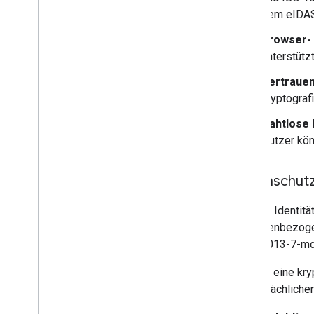
dem eIDAS
Browser-
unterstütz
Vertrauen
kryptograf
Nahtlose
Nutzer kön
Datenschutz
Digitale Identit
personenbezogen
ISO 18013-7-m
ZKP ist eine kry
die tatsächlich