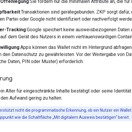
 Offenlegung
:Sie fordern nur die minimalen Attribute an, die fü
pfbarkeit
:Transaktionen sind gerätegebunden. ZKP sorgt dafür,
en Partei oder Google nicht identifiziert oder nachverfolgt werd
er-Tracking
:Google speichert keine ausweisbezogenen Daten au
 auf dem Gerät des Nutzers in einem vertrauenswürdigen Contain
willigung
:Apps können das Wallet nicht im Hintergrund abfrage
 den Datenschutz zu gewährleisten. Vor der Weitergabe von Date
che Daten, PIN oder Muster) erforderlich.
hrung
in Alter für eingeschränkte Inhalte bestätigt oder seine Identität
m den Aufwand gering zu halten.
erstützt nicht die programmatische Erkennung, ob ein Nutzer ein Wallet 
gspunkt wie die Schaltfläche „Mit digitalem Ausweis bestätigen“ bereit.