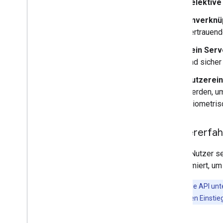
Selektive
Unverknü
vertrauend
Kein Serv
und sicher
Nutzerein
werden, um
(biometris
Nutzererfa
Ob ein Nutzer se
ist optimiert, u
Hinweis:
Die API unt
einen sichtbaren Einstie