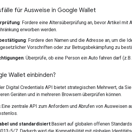
älle für Ausweise in Google Wallet
erprüfung
: Fordere eine Altersüberprüfung an, bevor Artikel mit 
chränkung erworben werden.
sbestätigung
: Fordere den Namen und die Adresse an, um die Ide
 gesetzlicher Vorschriften oder zur Betrugsbekämpfung zu bestä
chtigungen
: Überprüfe, ob eine Person ein Auto fahren darf (z.B.
e Wallet einbinden?
er Digital Credentials API bietet strategischen Mehrwert, da Sie 
reren Geräten und in mehreren Browsern überprüfen können.
s
:Eine zentrale API zum Anfordern und Abrufen von Ausweisen a
ostenlos.
abel und standardisiert
:Basiert auf globalen offenen Standard
013-5/7. Dadurch wird die Kompatibilität mit globalen Identitä