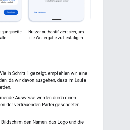
tigungsseite
Nutzer authentifiziert sich, um
Daten werden an die
allet
die Weitergabe zu bestätigen
Website gesen
ie in Schritt 1 gezeigt, empfehlen wir, eine
den, da wir davon ausgehen, dass im Laufe
erden.
kommende Ausweise werden durch einen
von der vertrauenden Partei gesendeten
em Bildschirm den Namen, das Logo und die