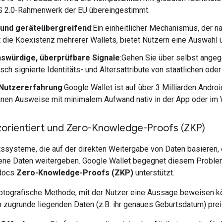
 2.0-Rahmenwerk der EU übereingestimmt.
 und geräteübergreifend
:Ein einheitlicher Mechanismus, der na
t die Koexistenz mehrerer Wallets, bietet Nutzern eine Auswahl un
swürdige, überprüfbare Signale
:Gehen Sie über selbst angeg
isch signierte Identitäts- und Altersattribute von staatlichen ode
 Nutzererfahrung
:Google Wallet ist auf über 3 Milliarden Andro
nen Ausweise mit minimalem Aufwand nativ in der App oder im 
orientiert und Zero-Knowledge-Proofs (ZKP)
ätssysteme, die auf der direkten Weitergabe von Daten basieren, 
e Daten weitergeben. Google Wallet begegnet diesem Problem
docs
Zero-Knowledge-Proofs (ZKP)
unterstützt.
ptografische Methode, mit der Nutzer eine Aussage beweisen könn
en zugrunde liegenden Daten (z.B. ihr genaues Geburtsdatum) pre