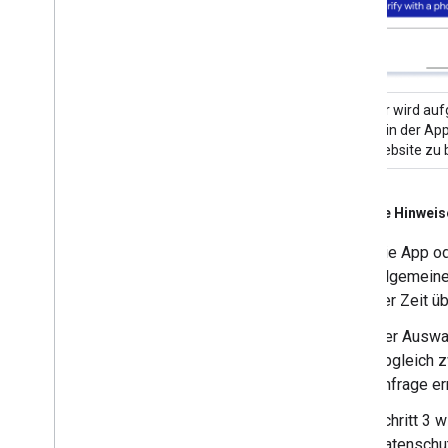
Nutzer wird auf
Alter in der Ap
Website zu 
Wichtige Hinweis
Die App od
allgemeine
der Zeit ü
Der Auswah
Abgleich z
Anfrage erm
Schritt 3 
Datenschutz