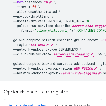
--
max
-
instances
10
--
timeout
60
--
allow
-
unauthenticated
--
no
-
cpu
-
throttling
--
update
-
env
-
vars
PREVIEW_SERVER_URL
=
"$(
gcloud
run
services
describe
server-side-taggin
--
format
=
"value(status.url)"
)
",CONTAINER_CONF
gcloud
compute
network
-
endpoint
-
groups
create
se
--
region
=
NEW_REGION
--
network
-
endpoint
-
type
=
SERVERLESS
--
cloud
-
run
-
service
=
"
server-side-tagging
"
 && 
\

gcloud
compute
backend
-
services
add
-
backend
--
gl
--
network
-
endpoint
-
group
-
region
=
NEW_REGION
--
network
-
endpoint
-
group
=
server-side-tagging
-
n
Opcional: Inhabilita el registro
Registro de solicitudes
Registro en la consola