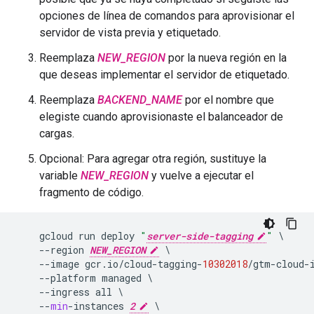
opciones de línea de comandos para aprovisionar el
servidor de vista previa y etiquetado.
Reemplaza
NEW_REGION
por la nueva región en la
que deseas implementar el servidor de etiquetado.
Reemplaza
BACKEND_NAME
por el nombre que
elegiste cuando aprovisionaste el balanceador de
cargas.
Opcional: Para agregar otra región, sustituye la
variable
NEW_REGION
y vuelve a ejecutar el
fragmento de código.
gcloud
run
deploy
"
server-side-tagging
"
--
region
NEW_REGION
--
image
gcr
.
io
/
cloud
-
tagging
-
10302018
/
gtm
-
cloud
-
--
platform
managed
--
ingress
all
--
min
-
instances
2