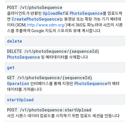
POST
/
v1
/
photo
Sequence
Upload
Ref
Photo
Sequence
클라이언트가 반환된
로
를 업로드하
Create
Photo
Sequence
면
는 동영상 또는 확장 가능 기기 메타데
이터 (XDM,
http://www.xdm.org/
)에서 360도 파노라마 사진의 시퀀
스를 추출하여 Google 지도의 스트리트 뷰에 게시합니다.
delete
DELETE
/
v1
/
photo
Sequence
/
{sequence
Id}
Photo
Sequence
및 메타데이터를 삭제합니다.
get
GET
/
v1
/
photo
Sequence
/
{sequence
Id}
Operation
Photo
Sequence
인터페이스를 통해 지정된
의 메타
데이터를 가져옵니다.
start
Upload
POST
/
v1
/
photo
Sequence:start
Upload
사진 시퀀스 데이터 업로드를 시작하기 위한 업로드 세션을 만듭니다.