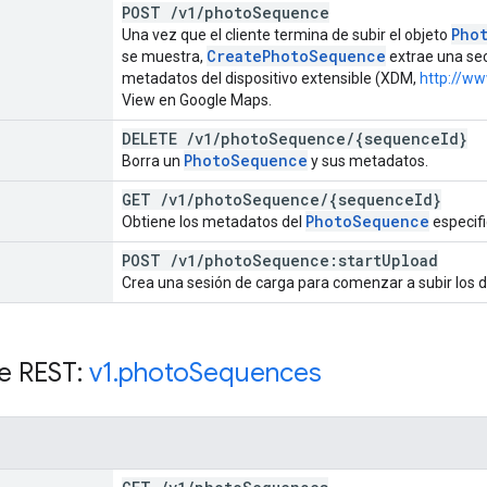
POST
/
v1
/
photo
Sequence
Pho
Una vez que el cliente termina de subir el objeto
Create
Photo
Sequence
se muestra,
extrae una sec
metadatos del dispositivo extensible (XDM,
http://w
View en Google Maps.
DELETE
/
v1
/
photo
Sequence
/
{sequence
Id}
Photo
Sequence
Borra un
y sus metadatos.
GET
/
v1
/
photo
Sequence
/
{sequence
Id}
Photo
Sequence
Obtiene los metadatos del
especifi
POST
/
v1
/
photo
Sequence:start
Upload
Crea una sesión de carga para comenzar a subir los d
e REST:
v1
.
photo
Sequences