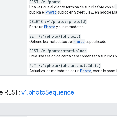
POST
/
v1
/
photo
Una vez que el cliente termina de subir la foto con el
Photo
publica el
subido en Street View, en Google Ma
DELETE
/
v1
/
photo
/
{photo
Id}
Photo
Borra un
y sus metadatos.
GET
/
v1
/
photo
/
{photo
Id}
Photo
Obtiene los metadatos del
especificado.
POST
/
v1
/
photo:start
Upload
Crea una sesión de carga para comenzar a subir los b
PUT
/
v1
/
photo
/
{photo
.
photo
Id
.
id}
Photo
Actualiza los metadatos de un
, como la pose, 
e REST:
v1
.
photo
Sequence