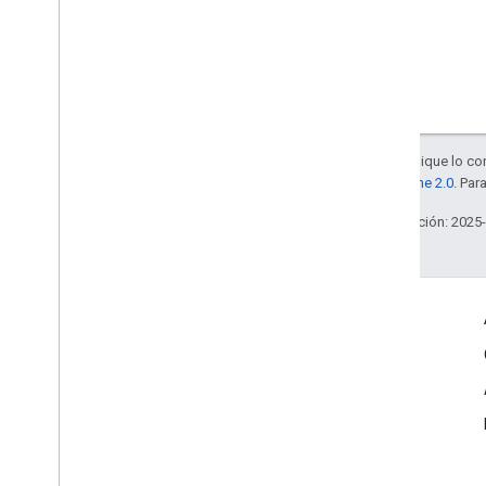
Salvo que se indique lo con
la
licencia Apache 2.0
. Par
Última actualización: 2025
Información sobre el producto
Condiciones del Servicio de Google Maps
Condiciones del Servicio de la API de Google Street View
Publish
Permisos de uso
Políticas de Aceptación de Imágenes y de Privacidad