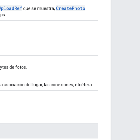
Upload
Ref
Create
Photo
que se muestra,
ps.
ytes de fotos.
la asociación del lugar, las conexiones, etcétera.