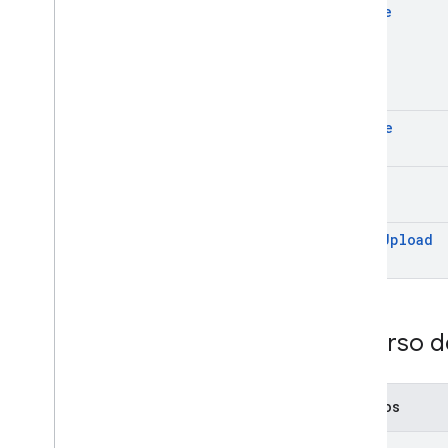
create
delete
get
start
Upload
Recurso d
Métodos