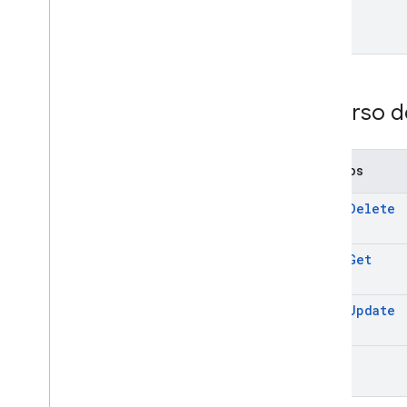
list
Recurso d
Métodos
batch
Delete
batch
Get
batch
Update
list