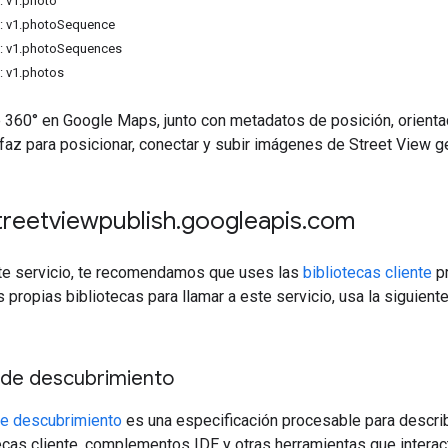
: v1.photo
: v1.photoSequence
: v1.photoSequences
: v1.photos
e 360° en Google Maps, junto con metadatos de posición, orient
rfaz para posicionar, conectar y subir imágenes de Street View g
streetviewpublish
.
googleapis
.
com
ste servicio, te recomendamos que uses las
bibliotecas cliente
pr
s propias bibliotecas para llamar a este servicio, usa la siguient
de descubrimiento
e descubrimiento
es una especificación procesable para describ
ecas cliente, complementos IDE y otras herramientas que interac