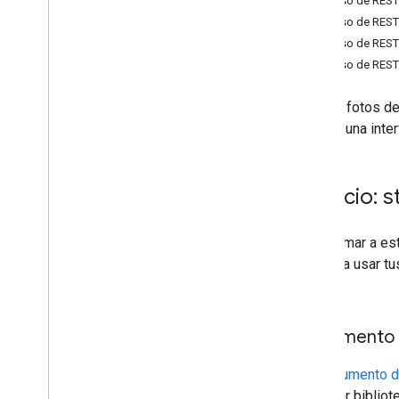
Recurso de REST
Recurso de REST
Recurso de REST
Recurso de REST
Publica fotos d
ofrecer una inte
Servicio: 
Para llamar a e
necesita usar tu
API.
Documento 
Un
Documento d
compilar bibliot