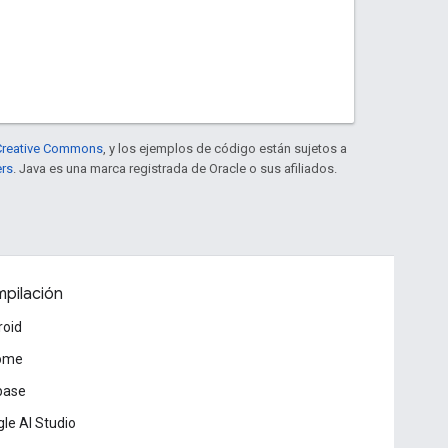
e Creative Commons
, y los ejemplos de código están sujetos a
ers
. Java es una marca registrada de Oracle o sus afiliados.
pilación
roid
ome
base
le AI Studio