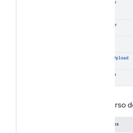
create
delete
get
start
Upload
update
Recurso d
Métodos