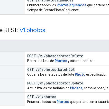
GET
/
v1
/
photo
Sequences
Photo
Sequences
Enumera todos los
que pertenece
tiempo de CreatePhotoSequence.
e REST:
v1
.
photos
POST
/
v1
/
photos:batch
Delete
Photos
Borra una lista de
y sus metadatos.
GET
/
v1
/
photos:batch
Get
Photo
Obtiene los metadatos del lote
especificado.
POST
/
v1
/
photos:batch
Update
Photos
Actualiza los metadatos de
, como la pose, la
GET
/
v1
/
photos
Photos
Enumera todos los
que pertenecen al usuario