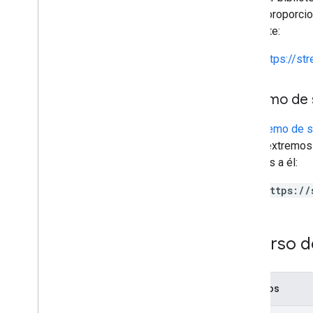
puede proporcio
siguiente:
https://st
Extremo de 
Un
extremo de s
varios extremos 
relativos a él:
https://
Recurso d
Métodos