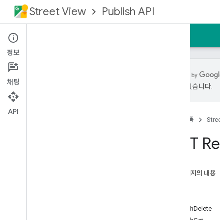
Street View
Publish API
홈
가이드
참조
지원
정보
채팅
있을 수 있습니다.
개요
기본 요건
API
홈
제품
Stre
요청 승인
REST 참조
REST Re
개요
REST 리소스
이 페이지의 내용
사진
리소스
사진 시퀀스
메서드
사진 시퀀스
batchDelete
포토