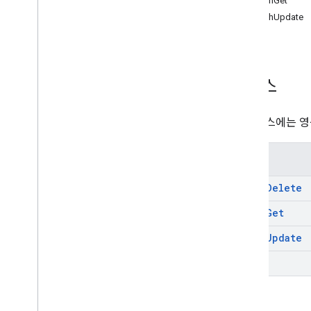
batchGet
개요
batchUpdate
batch
Delete
list
batch
Get
batch
Update
list
리소스
유형
코드
이 리소스에는 영
작업
사진 응답
메서드
사진 보기
상태
batch
Delete
RPC 참조
batch
Get
제품 세부정보
batch
Update
출시 노트
list