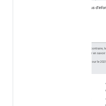
Pour plus d'info
Sauf indication contraire, 
Apache 2.0
. Pour en savoir
Dernière mise à jour le 202
Infos produits
Conditions d'utilisation de Google Maps
Conditions d'utilisation de l'API Google Street View Publish
Autorisations d'utilisation