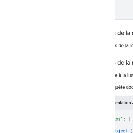
Corps de la
Le corps de la r
Corps de la
Réponse à la lis
Si la requête ab
Représentation
{
"photos"
: 
[
{
object (