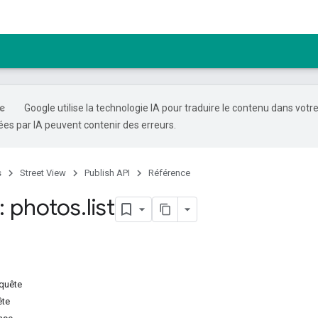
Google utilise la technologie IA pour traduire le contenu dans votr
es par IA peuvent contenir des erreurs.
s
Street View
Publish API
Référence
 photos
.
list
equête
ête