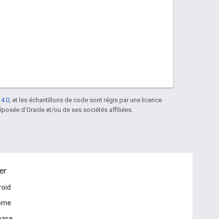
 4.0
, et les échantillons de code sont régis par une licence
posée d'Oracle et/ou de ses sociétés affiliées.
er
roid
ome
base