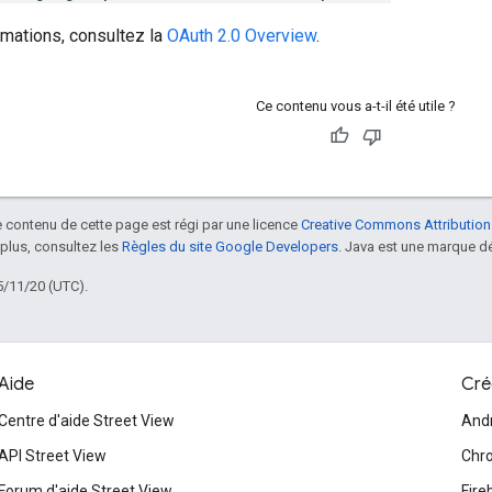
rmations, consultez la
OAuth 2.0 Overview
.
Ce contenu vous a-t-il été utile ?
le contenu de cette page est régi par une licence
Creative Commons Attribution
 plus, consultez les
Règles du site Google Developers
. Java est une marque dé
5/11/20 (UTC).
Aide
Cré
Centre d'aide Street View
And
API Street View
Chr
Forum d'aide Street View
Fire