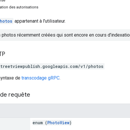
nse
tion des autorisations
hotos
appartenant à l'utilisateur.
 photos récemment créées qui sont encore en cours d'indexatio
TP
streetviewpublish.googleapis.com/v1/photos
 syntaxe de
transcodage gRPC
.
de requête
enum (
PhotoView
)