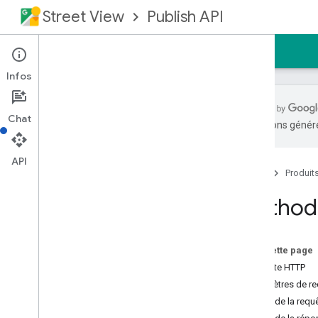
Street View
Publish API
Accueil
Guides
Référence
Assistance
Infos
Chat
traductions généré
Aperçu
Conditions préalables
API
Accueil
Produit
Autoriser les requêtes
Documentation de référence sur REST
Method:
Aperçu
Ressources REST
Sur cette page
photo
Requête HTTP
séquence de photos
Paramètres de r
séquences de photos
Corps de la requ
photos