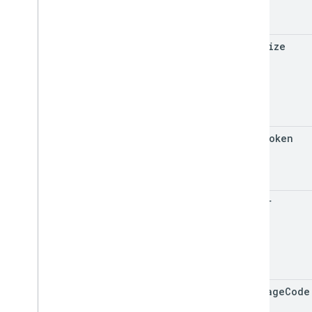
page
Size
page
Token
filter
language
Code