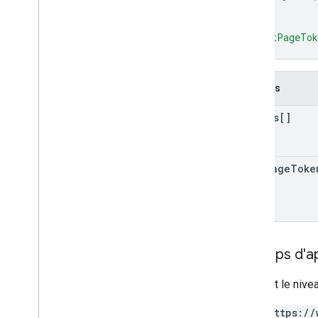
}
]
,
"nextPageTo
}
Champs
photos[]
next
Page
Toke
Champs d'app
Requiert le nive
https://