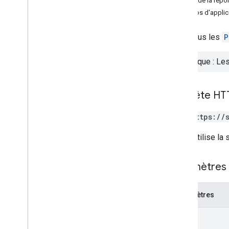
Corps de la répo
Aperçu
Champs d'applica
batch
Delete
batch
Get
Liste tous les
P
batch
Update
list
Remarque : Les
Types
Code
Requête HT
Opération
Réponse photo
GET https://
Vue Photo
Status
L'URL utilise la
Documentation de référence sur le RPC
Paramètres 
Détails du produit
Notes de version
Paramètres
view