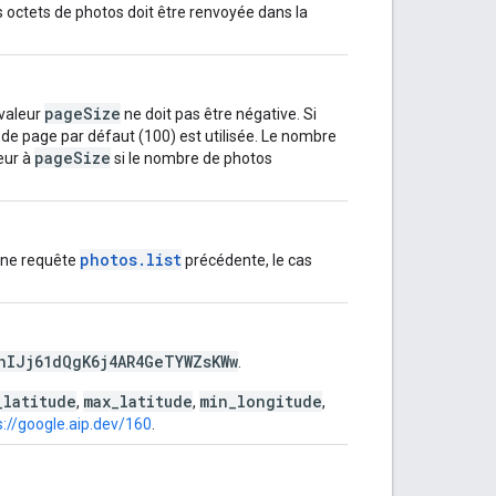
 octets de photos doit être renvoyée dans la
pageSize
 valeur
ne doit pas être négative. Si
le de page par défaut (100) est utilisée. Le nombre
pageSize
eur à
si le nombre de photos
photos.list
une requête
précédente, le cas
hIJj61dQgK6j4AR4GeTYWZsKWw
.
_latitude
max_latitude
min_longitude
,
,
,
s://google.aip.dev/160
.