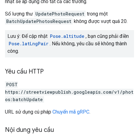
nhật sẽ áp dụng cho tất cả các trường.
Số lượng thư
UpdatePhotoRequest
trong một
BatchUpdatePhotosRequest
không được vượt quá 20.
Lưu ý: Để cập nhật
Pose.altitude
, bạn cũng phải điền
Pose.latLngPair
. Nếu không, yêu cầu sẽ không thành
công.
Yêu cầu HTTP
POST
https://streetviewpublish.googleapis.com/v1/phot
os:batchUpdate
URL sử dụng cú pháp
Chuyển mã gRPC
.
Nội dung yêu cầu