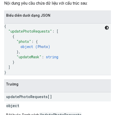
Nội dung yêu cầu chứa dữ liệu với cấu trúc sau:
Biểu diễn dưới dạng JSON
{
"updatePhotoRequests"
: 
[
{
"photo"
: 
{
object (
Photo
)
}
,
"updateMask"
: 
string
}
]
}
Trường
update
Photo
Requests[]
object
UpdatePhotoRequests