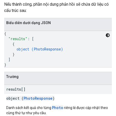
Nếu thành công, phần nội dung phản hồi sẽ chứa dữ liệu có
cấu trúc sau:
Biểu diễn dưới dạng JSON
{
"results"
: 
[
{
object (
PhotoResponse
)
}
]
}
Trường
results[]
object (
PhotoResponse
)
Photo
Danh sách kết quả cho từng
riêng lẻ được cập nhật theo
cùng thứ tự như yêu cầu.