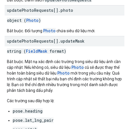
Bắt buộc. Danh sách
.
update
Photo
Requests[]
.
photo
object (
Photo
)
Photo
Bắt buộc. Đối tượng
chứa siêu dữ liệu mới.
update
Photo
Requests[]
.
update
Mask
string (
FieldMask
format)
Bắt buộc. Mặt nạ xác định các trường trong siêu dữ liệu ảnh cần
Photo
cập nhật. Nếu không có, siêu dữ liệu
cũ sẽ được thay thế
Photo
hoàn toàn bằng siêu dữ liệu
mới trong yêu cầu này. Quá
trình cập nhật sẽ thất bại nếu bạn chỉ định các trường không hợp
lệ. Bạn có thể chỉ định nhiều trường trong một danh sách được
phân tách bằng dấu phẩy.
Các trường sau đây hợp lệ:
pose.heading
pose.lat_lng_pair