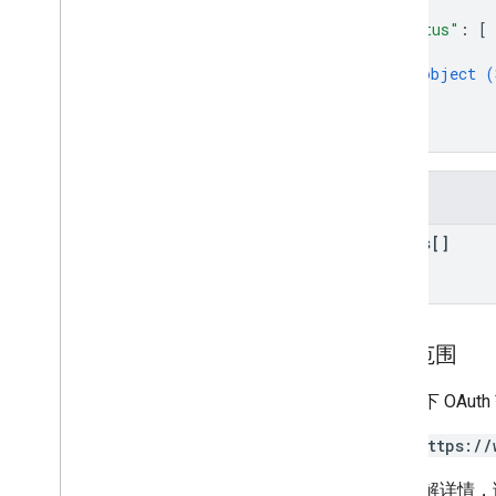
{
"status"
: 
[
{
object (
}
]
}
字段
status[]
授权范围
需要以下 OAut
https://
如需了解详情，