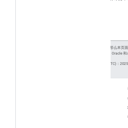
如未另行说明，那么本页
站政策
。Java 是 Orac
最后更新时间 (UTC)：2025-
商品信息
Google 地图服务条款
Google Street View Publish API 服务条款
使用权限
图像收录政策和隐私权政策