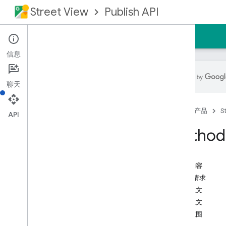
Street View
Publish API
首页
指南
参考文档
支持
信息
聊天
概览
首页
产品
S
前提条件
API
向请求授权
Method:
REST 参考文档
概览
本页内容
REST 资源
HTTP 请求
相册
请求正文
照片序列
响应正文
照片序列
授权范围
照片