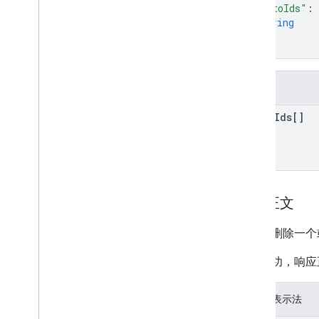
"photoIds"
: 
string
]
}
字段
photo
Ids[]
响应正文
对批量删除一个
如果成功，响应
JSON 表示法