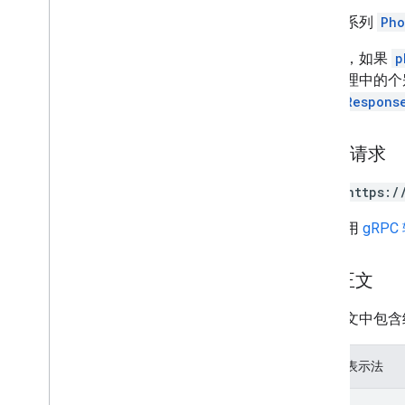
概览
删除一系列
Pho
batch
Delete
batch
Get
请注意，如果
p
batch
Update
批量处理中的个
list
PhotoRespons
类型
代码
HTTP 请求
操作
照片响应
POST https:/
照片视图
网址采用
gRPC
Status
RPC 参考文档
请求正文
产品详情
请求正文中包含
版本说明
JSON 表示法
{