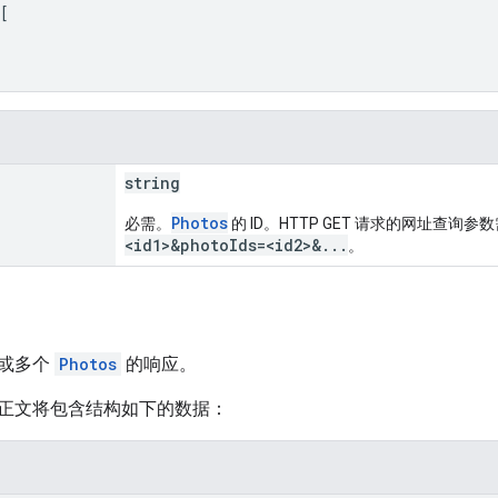
[
string
Photos
必需。
的 ID。HTTP GET 请求的网址查询
<id1>&photoIds=<id2>&...
。
或多个
Photos
的响应。
正文将包含结构如下的数据：