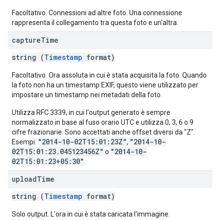
Facoltativo. Connessioni ad altre foto. Una connessione
rappresenta il collegamento tra questa foto e un'altra.
capture
Time
string (
Timestamp
format)
Facoltativo. Ora assoluta in cui è stata acquisita la foto. Quando
la foto non ha un timestamp EXIF, questo viene utilizzato per
impostare un timestamp nei metadati della foto.
Utilizza RFC 3339, in cui l'output generato è sempre
normalizzato in base al fuso orario UTC e utilizza 0, 3, 6 o 9
cifre frazionarie. Sono accettati anche offset diversi da "Z".
"2014-10-02T15:01:23Z"
"2014-10-
Esempi:
,
02T15:01:23.045123456Z"
"2014-10-
o
02T15:01:23+05:30"
.
upload
Time
string (
Timestamp
format)
Solo output. L'ora in cui è stata caricata l'immagine.