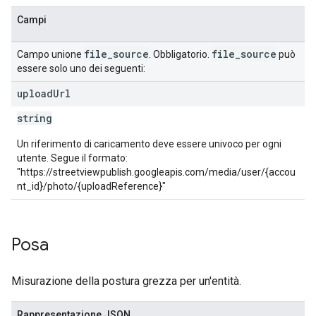
Campi
file
_
source
file
_
source
Campo unione
. Obbligatorio.
può
essere solo uno dei seguenti:
upload
Url
string
Un riferimento di caricamento deve essere univoco per ogni
utente. Segue il formato:
"https://streetviewpublish.googleapis.com/media/user/{accou
nt_id}/photo/{uploadReference}"
Posa
Misurazione della postura grezza per un'entità.
Rappresentazione JSON