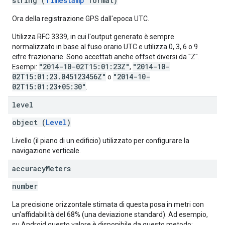
string (
Timestamp
format)
Ora della registrazione GPS dall'epoca UTC.
Utilizza RFC 3339, in cui l'output generato è sempre
normalizzato in base al fuso orario UTC e utilizza 0, 3, 6 o 9
cifre frazionarie. Sono accettati anche offset diversi da "Z".
"2014-10-02T15:01:23Z"
"2014-10-
Esempi:
,
02T15:01:23.045123456Z"
"2014-10-
o
02T15:01:23+05:30"
.
level
object (
Level
)
Livello (il piano di un edificio) utilizzato per configurare la
navigazione verticale.
accuracy
Meters
number
La precisione orizzontale stimata di questa posa in metri con
un'affidabilità del 68% (una deviazione standard). Ad esempio,
su Android questo valore è disponibile da questo metodo: