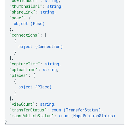
"downloadUrl"
: 
string
,
"thumbnailUrl"
: 
string
,
"shareLink"
: 
string
,
"pose"
: 
{
object (
Pose
)
}
,
"connections"
: 
[
{
object (
Connection
)
}
]
,
"captureTime"
: 
string
,
"uploadTime"
: 
string
,
"places"
: 
[
{
object (
Place
)
}
]
,
"viewCount"
: 
string
,
"transferStatus"
: 
enum (
TransferStatus
)
,
"mapsPublishStatus"
: 
enum (
MapsPublishStatus
)
}