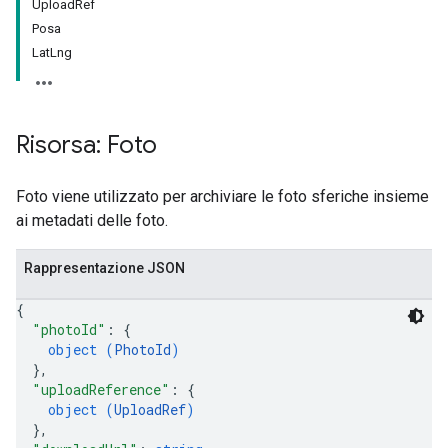
UploadRef
Posa
LatLng
Risorsa: Foto
Foto viene utilizzato per archiviare le foto sferiche insieme
ai metadati delle foto.
Rappresentazione JSON
{
"photoId"
: 
{
object (
PhotoId
)
}
,
"uploadReference"
: 
{
object (
UploadRef
)
}
,