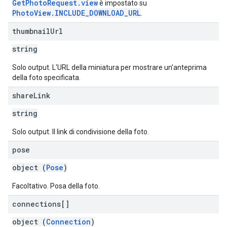
GetPhotoRequest.view
è impostato su
PhotoView.INCLUDE_DOWNLOAD_URL
.
thumbnail
Url
string
Solo output. L'URL della miniatura per mostrare un'anteprima
della foto specificata.
share
Link
string
Solo output. Il link di condivisione della foto.
pose
object (
Pose
)
Facoltativo. Posa della foto.
connections[]
object (
Connection
)