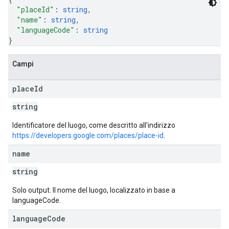
"placeId"
: 
string
,
"name"
: 
string
,
"languageCode"
: 
string
}
Campi
place
Id
string
Identificatore del luogo, come descritto all'indirizzo
https://developers.google.com/places/place-id
.
name
string
Solo output. Il nome del luogo, localizzato in base a
languageCode.
language
Code