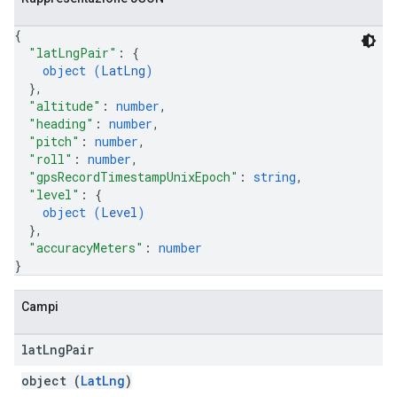
{
"latLngPair"
: 
{
object (
LatLng
)
}
,
"altitude"
: 
number
,
"heading"
: 
number
,
"pitch"
: 
number
,
"roll"
: 
number
,
"gpsRecordTimestampUnixEpoch"
: 
string
,
"level"
: 
{
object (
Level
)
}
,
"accuracyMeters"
: 
number
}
Campi
lat
Lng
Pair
object (
LatLng
)