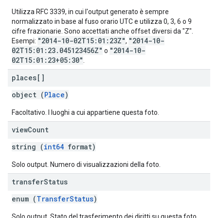
Utilizza RFC 3339, in cui l'output generato è sempre
normalizzato in base al fuso orario UTC e utilizza 0, 3, 6 o 9
cifre frazionarie. Sono accettati anche offset diversi da "Z".
"2014-10-02T15:01:23Z"
"2014-10-
Esempi:
,
02T15:01:23.045123456Z"
"2014-10-
o
02T15:01:23+05:30"
.
places[]
object (
Place
)
Facoltativo. I luoghi a cui appartiene questa foto.
view
Count
string (
int64
format)
Solo output. Numero di visualizzazioni della foto.
transfer
Status
enum (
TransferStatus
)
Solo output. Stato del trasferimento dei diritti su questa foto.