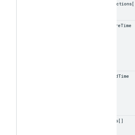
connections[
capture
Time
upload
Time
places[]