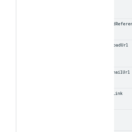
upload
Refere
download
Url
thumbnail
Url
share
Link
pose