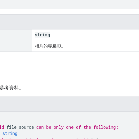
string
相片的專屬 ID。
f
參考資料。
ld 
file_source
 can be only one of the following:
 
string