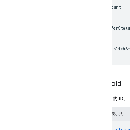
view
Count
transfer
Statu
maps
Publish
S
Photo
Id
Photo
的 ID。
JSON 表示法
{
"id"
: 
string