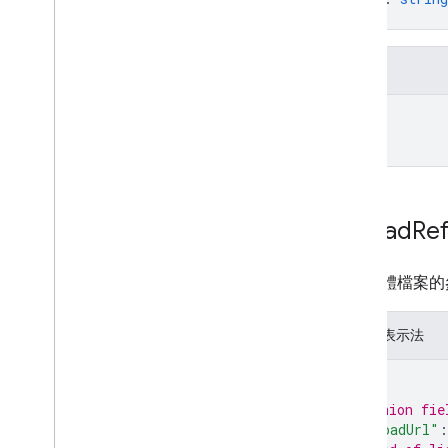
}
欄位
id
Upload
Re
上傳媒體檔案的
JSON 表示法
{
// Union fie
"uploadUrl"
: