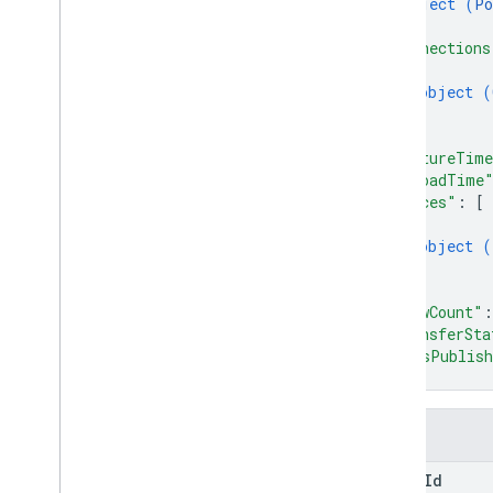
object (
Po
}
,
"connections
{
object (
}
]
,
"captureTim
"uploadTime
"places"
: 
[
{
object (
}
]
,
"viewCount"
:
"transferSta
"mapsPublish
}
欄位
photo
Id