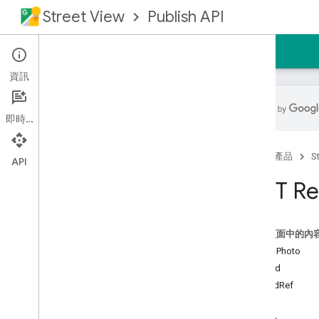
Street View
Publish API
首頁
指南
參考資料
支援
資訊
即時通訊
總覽
首頁
產品
S
必備條件
API
授權要求
REST Re
REST 參考資料
總覽
這個頁面中的內
REST 資源
資源：Photo
相片
PhotoId
總覽
UploadRef
建立
姿勢
刪除