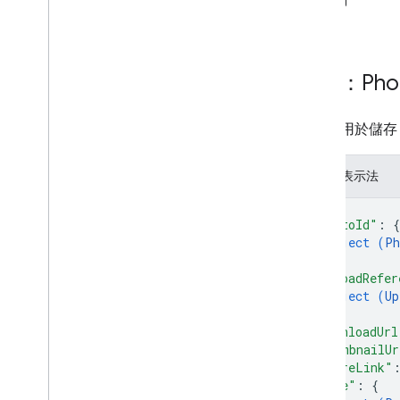
LatLng
獲得
開始上傳
update
Photo
Sequence
資源：Pho
相片序列
相片
相片：用於儲存 
類型
代碼
JSON 表示法
作業
{
相片回應
"photoId"
: 
{
相片檢視
object (
Ph
狀態
}
,
遠端程序呼叫 (RPC) 參考資料
"uploadRefer
object (
Up
}
,
產品詳細資料
"downloadUrl
版本資訊
"thumbnailUr
"shareLink"
"pose"
: 
{