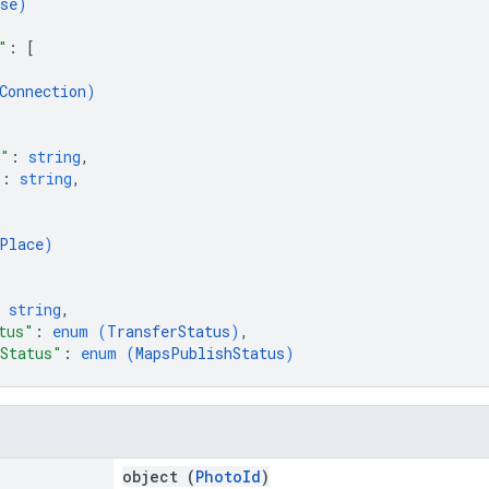
se
)
"
: 
[
Connection
)
e"
: 
string
,
"
: 
string
,
Place
)
 
string
,
tus"
: 
enum (
TransferStatus
)
,
Status"
: 
enum (
MapsPublishStatus
)
object (
PhotoId
)