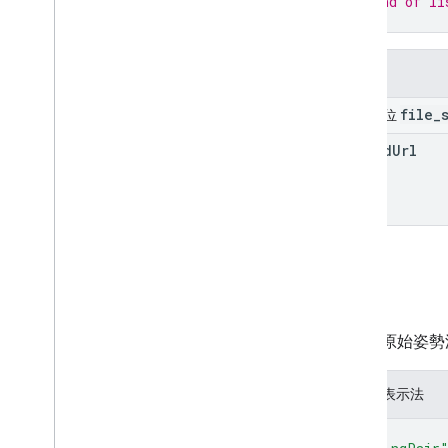
// End of li
}
欄位
file
_
聯集欄位
upload
Url
姿勢
實體的原始姿勢
JSON 表示法
{