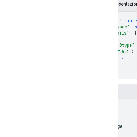
Rappresentazi
Tipi
Codice
{
Operazione
"code"
: 
inte
"message"
: 
Risposta con foto
"details"
: 
[
Visualizzazione foto
{
Stato
"@type"
Riferimento RPC
field1
: 
...
}
Dettagli del prodotto
]
Note di rilascio
}
Campi
code
message