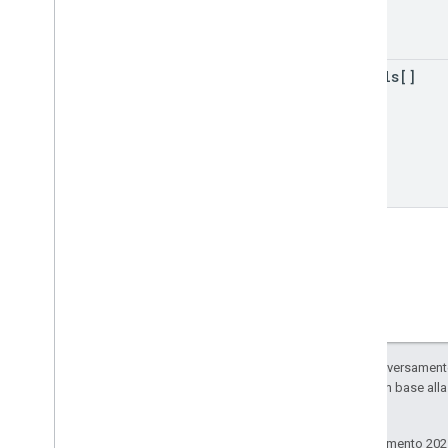
details[]
Salvo quando diversamente 
sono concessi in base all
consociate.
Ultimo aggiornamento 202