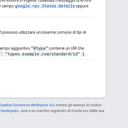
deve essere in inglese. Qualsiasi messaggio di errore
google.rpc.Status.details
nel campo
oppure
PI possono utilizzare un insieme comune di tipi di
"@type"
 campo aggiuntivo
contiene un URI che
": "types.example.com/standard/id" }
.
Creative Commons Attribution 4.0
, mentre gli esempi di codice
 Developers
. Java è un marchio registrato di Oracle e/o delle sue