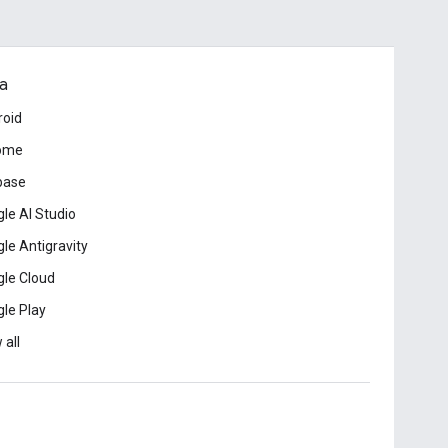
a
roid
ome
base
le AI Studio
le Antigravity
le Cloud
le Play
 all