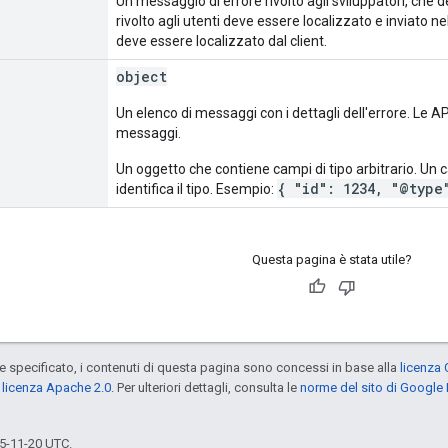
Un messaggio di errore rivolto agli sviluppatori, che 
rivolto agli utenti deve essere localizzato e inviato 
deve essere localizzato dal client.
object
Un elenco di messaggi con i dettagli dell'errore. Le A
messaggi.
Un oggetto che contiene campi di tipo arbitrario. Un
{ "id": 1234, "@type
identifica il tipo. Esempio:
Questa pagina è stata utile?
specificato, i contenuti di questa pagina sono concessi in base alla
licenza 
a
licenza Apache 2.0
. Per ulteriori dettagli, consulta le
norme del sito di Google
5-11-20 UTC.