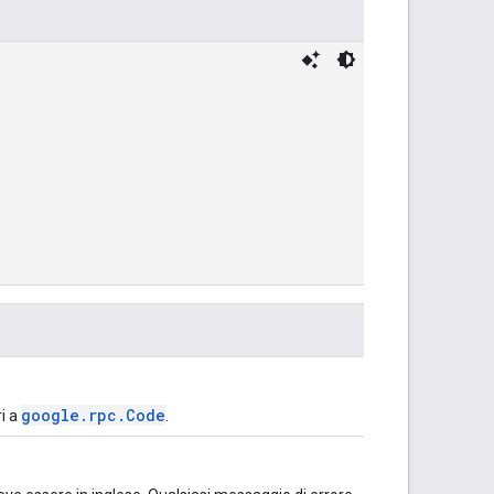
google.rpc.Code
ri a
.