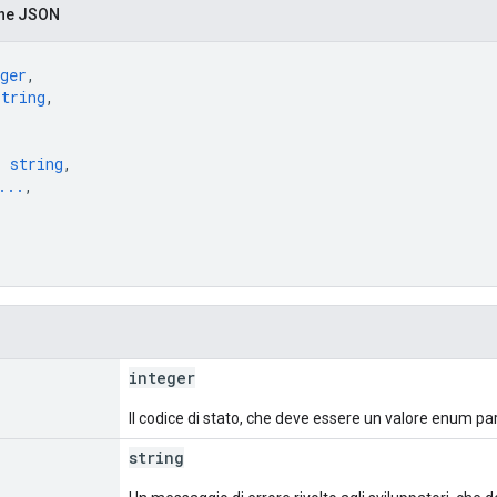
one JSON
ger
,
string
,
: 
string
,
...
,
integer
Il codice di stato, che deve essere un valore enum pa
string