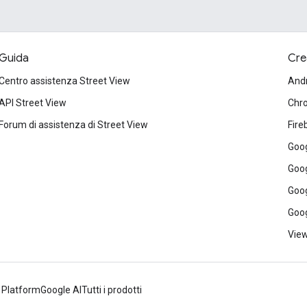
Guida
Cre
Centro assistenza Street View
And
API Street View
Chr
Forum di assistenza di Street View
Fire
Goog
Goog
Goog
Goog
View
 Platform
Google AI
Tutti i prodotti