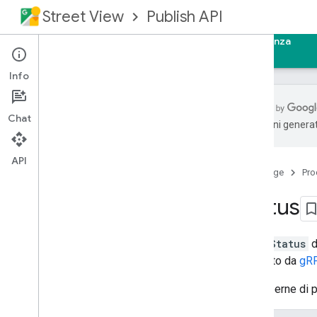
Street View
Publish API
Home page
Guide
Riferimento
Assistenza
Info
Chat
traduzioni generat
Panoramica
Prerequisiti
API
Home page
Pro
Autorizzazione delle richieste
Riferimento REST
Status
Panoramica
Risorse REST
Il tipo
Status
d
foto
utilizzato da
gR
foto
Sequenza
foto Sequenze
Per saperne di p
foto