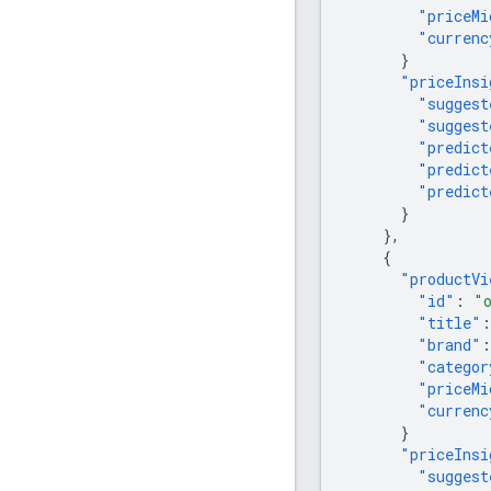
"priceMi
"currenc
}
"priceInsi
"suggest
"suggest
"predict
"predict
"predict
}
},
{
"productVi
"id"
:
"
"title"
:
"brand"
:
"categor
"priceMi
"currenc
}
"priceInsi
"suggest