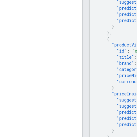
"suggest
"predict
"predict
"predict
}
},
{
"productVi
"id"
:
"
"title"
:
"brand"
:
"categor
"priceMi
"currenc
}
"priceInsi
"suggest
"suggest
"predict
"predict
"predict
}
}