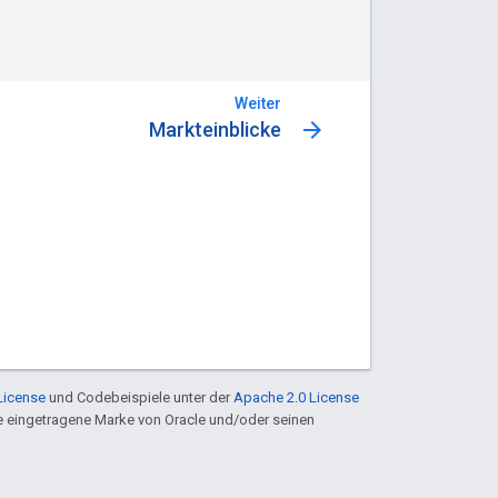
Weiter
arrow_forward
Markteinblicke
License
und Codebeispiele unter der
Apache 2.0 License
ine eingetragene Marke von Oracle und/oder seinen