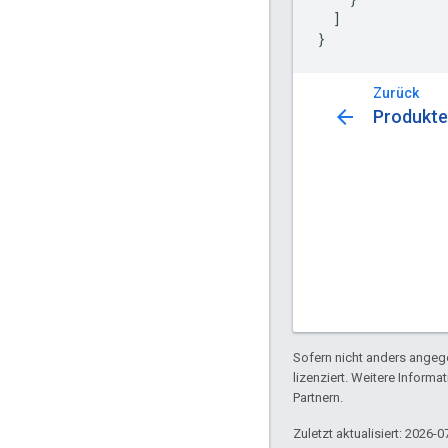
]
}
Zurück
arrow_back
Produkte 
Sofern nicht anders angege
lizenziert. Weitere Informa
Partnern.
Zuletzt aktualisiert: 2026-0