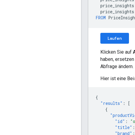
price_insights
price_insights
FROM
PriceInsigh
Laufen
Klicken Sie auf
haben, ersetzen 
Abfrage ändern. 
Hier ist eine Be
{
"results"
:
[
{
"productVi
"id"
:
"
"title"
:
"brand"
: