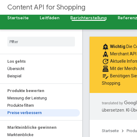
Content API for Shopping
Startseite
Leitfäden
Berichterstellung
Referen
add_alert
Wichtig
:Die 
rocket
Merchant API
update
Aktuelle Info
Los gehts
point_of_sale
Mit der Merch
Übersicht
edit_note
Benötigen Sie
Beispiel
Shopping
.
Produkte bewerten
Messung der Leistung
Produkte filtern
übersetzen. KI-Üb
Preise verbessern
Markteinblicke gewinnen
Startseite
Produ
Markteinblicke