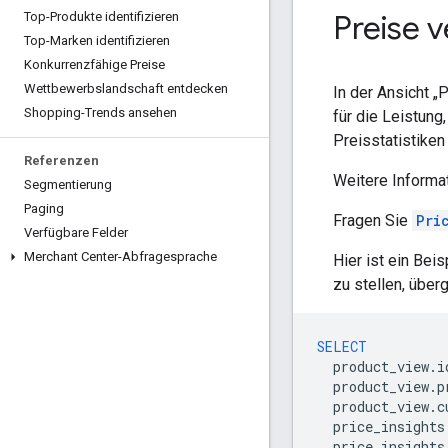
Preise 
Top-Produkte identifizieren
Top-Marken identifizieren
Konkurrenzfähige Preise
Wettbewerbslandschaft entdecken
In der Ansicht 
Shopping-Trends ansehen
für die Leistung
Preisstatistiken
Referenzen
Weitere Informat
Segmentierung
Paging
Fragen Sie
Pri
Verfügbare Felder
Merchant Center-Abfragesprache
Hier ist ein Be
zu stellen, übe
SELECT
product_view
.
i
product_view
.
p
product_view
.
c
price_insights
price_insights