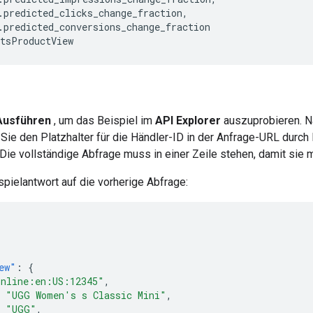
.
predicted_clicks_change_fraction
,
.
predicted_conversions_change_fraction
tsProductView
Ausführen
, um das Beispiel im
API Explorer
auszuprobieren. 
Sie den Platzhalter für die Händler-ID in der Anfrage-URL durch 
Die vollständige Abfrage muss in einer Zeile stehen, damit sie
ispielantwort auf die vorherige Abfrage:
ew"
:
{
online:en:US:12345"
,
"UGG Women's s Classic Mini"
,
"UGG"
,