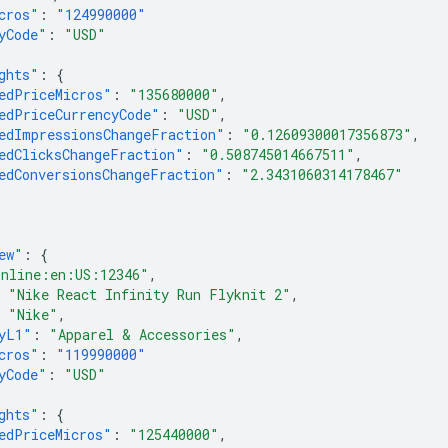
cros"
:
"124990000"
yCode"
:
"USD"
ghts"
:
{
edPriceMicros"
:
"135680000"
,
edPriceCurrencyCode"
:
"USD"
,
edImpressionsChangeFraction"
:
"0.12609300017356873"
,
edClicksChangeFraction"
:
"0.508745014667511"
,
edConversionsChangeFraction"
:
"2.3431060314178467"
ew"
:
{
online:en:US:12346"
,
"Nike React Infinity Run Flyknit 2"
,
"Nike"
,
yL1"
:
"Apparel & Accessories"
,
cros"
:
"119990000"
yCode"
:
"USD"
ghts"
:
{
edPriceMicros"
:
"125440000"
,