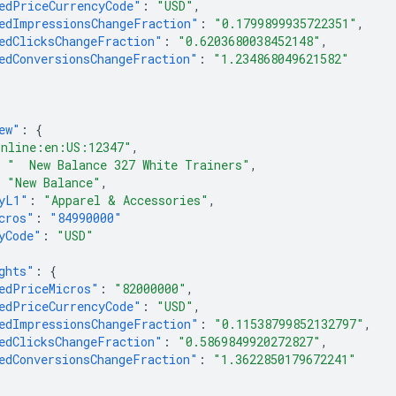
edPriceCurrencyCode"
:
"USD"
,
edImpressionsChangeFraction"
:
"0.1799899935722351"
,
edClicksChangeFraction"
:
"0.6203680038452148"
,
edConversionsChangeFraction"
:
"1.234868049621582"
ew"
:
{
online:en:US:12347"
,
"  New Balance 327 White Trainers"
,
"New Balance"
,
yL1"
:
"Apparel & Accessories"
,
cros"
:
"84990000"
yCode"
:
"USD"
ghts"
:
{
edPriceMicros"
:
"82000000"
,
edPriceCurrencyCode"
:
"USD"
,
edImpressionsChangeFraction"
:
"0.11538799852132797"
,
edClicksChangeFraction"
:
"0.5869849920272827"
,
edConversionsChangeFraction"
:
"1.3622850179672241"