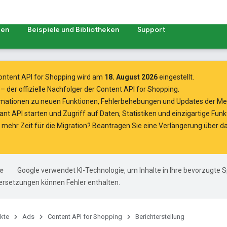
zen
Beispiele und Bibliotheken
Support
Content API for Shopping wird am
18. August 2026
eingestellt.
– der offizielle Nachfolger der Content API for Shopping.
rmationen
zu neuen Funktionen, Fehlerbehebungen und Updates der Me
ant API starten
und Zugriff auf Daten, Statistiken und einzigartige Fu
 mehr Zeit für die Migration? Beantragen Sie eine Verlängerung über d
Google verwendet KI-Technologie, um Inhalte in Ihre bevorzugte 
ersetzungen können Fehler enthalten.
kte
Ads
Content API for Shopping
Berichterstellung