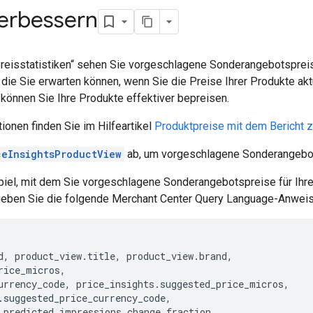
verbessern
„Preisstatistiken“ sehen Sie vorgeschlagene Sonderangebotsprei
, die Sie erwarten können, wenn Sie die Preise Ihrer Produkte akt
 können Sie Ihre Produkte effektiver bepreisen.
ionen finden Sie im Hilfeartikel
Produktpreise mit dem Bericht z
ceInsightsProductView
ab, um vorgeschlagene Sonderangebots
ispiel, mit dem Sie vorgeschlagene Sonderangebotspreise für Ih
rgeben Sie die folgende Merchant Center Query Language-Anwei
d
,
product_view
.
title
,
product_view
.
brand
,
rice_micros
,
urrency_code
,
price_insights
.
suggested_price_micros
,
.
suggested_price_currency_code
,
.
predicted_impressions_change_fraction
,