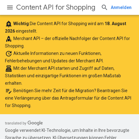
Content API for Shopping
Anmelden
add_alert
Wichtig
:Die Content API for Shopping wird am
18. August
2026
eingestellt.
rocket
Merchant API
– der offizielle Nachfolger der Content API for
Shopping.
update
Aktuelle Informationen
zu neuen Funktionen,
Fehlerbehebungen und Updates der Merchant API.
point_of_sale
Mit der Merchant API starten
und Zugriff auf Daten,
Statistiken und einzigartige Funktionen im großen Maßstab
erhalten.
edit_note
Benötigen Sie mehr Zeit für die Migration? Beantragen Sie
eine Verlängerung über das
Antragsformular für die Content API
for Shopping
.
Google verwendet KI-Technologie, um Inhalte in Ihre bevorzugte
Sprache zu übersetzen. KI-Übersetzungen können Fehler