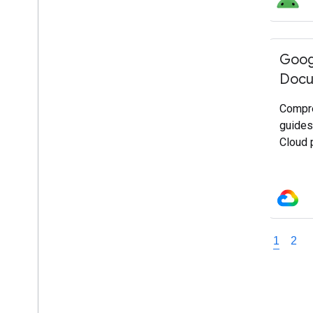
Goog
Docu
Compre
guides
Cloud 
1
2