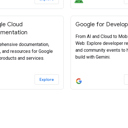
Google Play Games บน PC 
แพร่เกมของคุณบนอุปกรณ์เคล
le Cloud
Google for Develop
mentation
From AI and Cloud to Mobi
Web: Explore developer r
hensive documentation,
and community events to 
, and resources for Google
build with Gemini.
products and services.
Explore