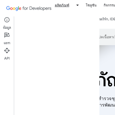
ผลิตภัณฑ์
โซลูชัน
กิจกรร
ผลิตภัณฑ์ทั้งหมด
แพลตฟอร์มและระบบปฏิบัติการ
เฟรมเวิร์ก, I
ข้อมูล
Google ใช้เทคโนโลยี AI เพื่อแปลเนื้อห
แชท
API
ผลิตภั
สำรวจชุ
ปรับปรุงการพัฒน