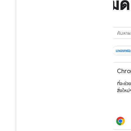
ผลิตภัณฑ์ทั้งหมด
กรองตาม
หมวดหมู่ผลิตภัณฑ์
แพลตฟอร
เลือกทั้งหมด
แพลตฟอร์มและระบบปฏิบัติการ
Chro
เฟรมเวิร์ก, IDE และ SDK
ที่จะช่
บริการและการผสานรวม
สิ่งใหม
การเติบโตและการสร้างรายได้
จุดมุ่งเน้นในการพัฒนา
เลือกทั้งหมด
AI