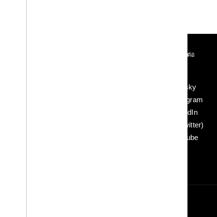
เข้าร่วม
เชื่อมต่อ
Google Developer Program
บล็อก
Google Developer Groups
Bluesky
Google Developer Experts
Instagram
Accelerators
LinkedIn
Google Cloud & NVIDIA
X (Twitter)
YouTube
ข้อกำหนด
ความเป็นส่วนตัว
Manage cookies