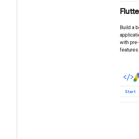
Flutt
Build a 
applicat
with pre-
features.
Start