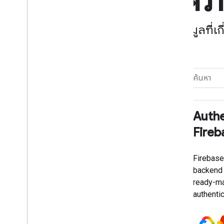
หากมีความ
ค้นหาแหล่งข้อมูลที่เ
กรองตาม
หัวข้อ
Authe
เลือกทั้งหมด
Fireb
AI
Cloud
Firebase
backend 
เว็บ
ready-ma
อุปกรณ์เคลื่อนที่
authenti
เกม
expand_more
เพิ่มเติม