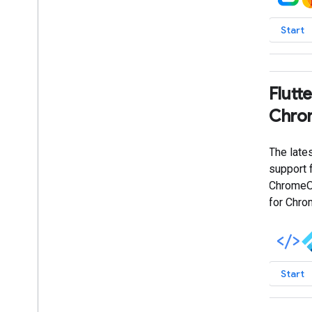
ผลิตภัณฑ์
Start
เลือกทั้งหมด
AdMob
Flutt
Android
Chro
Angular
Chrome
The late
ChromeOS
support f
expand_more
เพิ่มเติม
ChromeOS
for Chr
Start