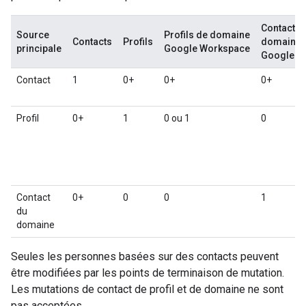
Contacts 
Source
Profils de domaine
Contacts
Profils
domaine
principale
Google Workspace
Google W
Contact
1
0+
0+
0+
Profil
0+
1
0 ou 1
0
Contact
0+
0
0
1
du
domaine
Seules les personnes basées sur des contacts peuvent
être modifiées par les points de terminaison de mutation.
Les mutations de contact de profil et de domaine ne sont
pas acceptées.