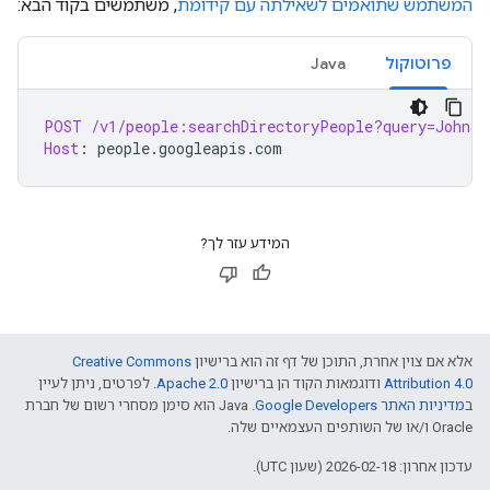
המשתמש שתואמים לשאילתה עם קידומת
, משתמשים בקוד הבא:
פרוטוקול
Java
POST
/v1/people:searchDirectoryPeople?query=John&
Host
:
people.googleapis.com
המידע עזר לך?
אלא אם צוין אחרת, התוכן של דף זה הוא ברישיון
Creative Commons
Attribution 4.0
ודוגמאות הקוד הן ברישיון
Apache 2.0
. לפרטים, ניתן לעיין
ב
מדיניות האתר Google Developers‏
.‏ Java הוא סימן מסחרי רשום של חברת
Oracle ו/או של השותפים העצמאיים שלה.
עדכון אחרון: 2026-02-18 (שעון UTC).