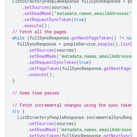
ListDirectoryPeopleResponse
fullSyncResponse
=
peo
.
setSources
(
sources
)
.
setReadMask
(
"metadata,names,emailAddresses"
)
.
setRequestSyncToken
(
true
)
.
execute
();
// Fetch all the pages
while
(
fullSyncResponse
.
getNextPageToken
()
!=
null
fullSyncResponse
=
peopleService
.
people
().
listDi
.
setSources
(
sources
)
.
setReadMask
(
"metadata,names,emailAddresses"
.
setRequestSyncToken
(
true
)
.
setPageToken
(
fullSyncResponse
.
getNextPageTo
.
execute
();
}
// Some time passes
// Fetch incremental changes using the sync token 
try
{
ListDirectoryPeopleResponse
incrementalSyncRespo
.
setSources
(
sources
)
.
setReadMask
(
"metadata,names,emailAddresses"
.
setSyncToken
(
fullSyncResponse
.
getNextSyncTo