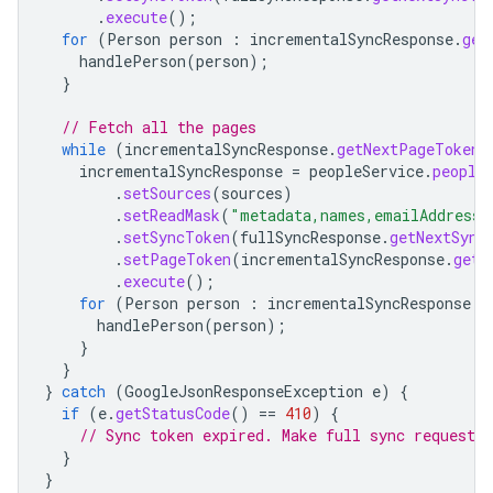
.
execute
();
for
(
Person
person
:
incrementalSyncResponse
.
get
handlePerson
(
person
);
}
// Fetch all the pages
while
(
incrementalSyncResponse
.
getNextPageToken
(
incrementalSyncResponse
=
peopleService
.
people
.
setSources
(
sources
)
.
setReadMask
(
"metadata,names,emailAddresse
.
setSyncToken
(
fullSyncResponse
.
getNextSync
.
setPageToken
(
incrementalSyncResponse
.
getN
.
execute
();
for
(
Person
person
:
incrementalSyncResponse
.
g
handlePerson
(
person
);
}
}
}
catch
(
GoogleJsonResponseException
e
)
{
if
(
e
.
getStatusCode
()
==
410
)
{
// Sync token expired. Make full sync request.
}
}