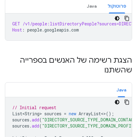
פרוטוקול
Java
GET
/v1/people:listDirectoryPeople?sources=DIRECT
Host
:
people.googleapis.com
הצגת רשימה של האנשים בספרייה
שהשתנו
Java
// Initial request
List<String
>
sources
=
new
ArrayList
<
>
();
sources
.
add
(
"DIRECTORY_SOURCE_TYPE_DOMAIN_CONTACT
sources
.
add
(
"DIRECTORY_SOURCE_TYPE_DOMAIN_PROFILE