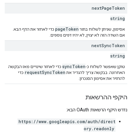
next
Page
Token
string
pageToken
אסימון, שניתן לשלוח בתור
כדי לאחזר את הדף הבא.
אם השדה הזה לא יצוין, לא יהיו דפים נוספים.
next
Sync
Token
string
syncToken
טוקן שאפשר לשלוח כ-
כדי לאחזר שינויים מאז הבקשה
requestSyncToken
האחרונה. בבקשה צריך להגדיר את
כדי
להחזיר את אסימון הסנכרון.
היקפי ההרשאות
נדרש היקף הרשאות OAuth הבא:
https://www.googleapis.com/auth/direct
ory.readonly