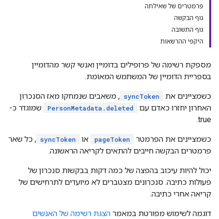
פרמטרים של שאילתה
גוף הבקשה
גוף התשובה
היקפי ההרשאות
מספקת רשימה של פרופילים בדומיין ואנשי קשר מהדומיין
בספריית הדומיין של המשתמש המאומת.
כשמציינים את
, משאבים שנמחקו מאז הסנכרון
syncToken
האחרון יחזרו כאדם עם
שמוגדר כ-
PersonMetadata.deleted
true.
כשמציינים את הפרמטר
או
, כל שאר
syncToken
pageToken
פרמטרים הבקשה חייבים להתאים לקריאה הראשונה.
יכול להיות עיכוב בהפצה של כמה דקות בבקשות סנכרון של
פעולות כתיבה. סנכרונים מצטברים לא מיועדים לתרחישים של
קריאה אחרי כתיבה.
דוגמה לשימוש מפורטת במאמר
הצגת רשימה של האנשים