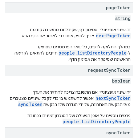
page
Token
string
זה שינוי אופציונלי. אסימון דף, שקיבלתם מתשובה קודמת
nextPageToken
. צריך לספק אותו כדי לאחזר את הדף הבא.
במהלך החלוקה לדפים, כל שאר הפרמטרים שסופקו
people.listDirectoryPeople
ל-
חייבים להתאים לקריאה
הראשונה שסיפקה את אסימון הדף.
request
Sync
Token
boolean
זה שינוי אופציונלי. אם התשובה צריכה להחזיר את הערך
nextSyncToken
. אפשר להשתמש בו כדי לקבל שינויים מצטברים
syncToken
מאז הבקשה האחרונה, על ידי הגדרה שלו בבקשה
.
פרטים נוספים על אופן הפעולה של הסנכרון זמינים בכתובת
people.listDirectoryPeople
.
sync
Token