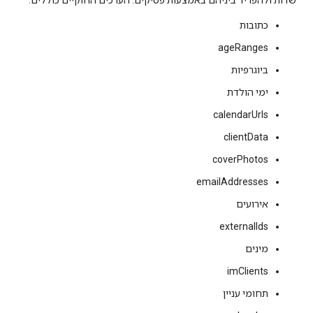
שדות ולהפריד ביניהם באמצעות פסיקים. הערכים החוקיים כוללים:
כתובות
ageRanges
ביוגרפיות
ימי הולדת
calendarUrls
clientData
coverPhotos
emailAddresses
אירועים
externalIds
מינים
imClients
תחומי עניין