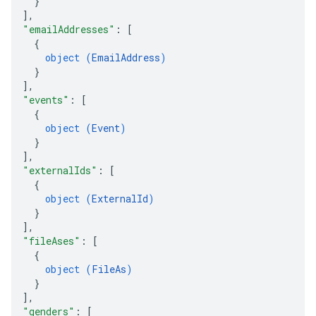
}
]
,
"emailAddresses"
: 
[
{
object (
EmailAddress
)
}
]
,
"events"
: 
[
{
object (
Event
)
}
]
,
"externalIds"
: 
[
{
object (
ExternalId
)
}
]
,
"fileAses"
: 
[
{
object (
FileAs
)
}
]
,
"genders"
: 
[