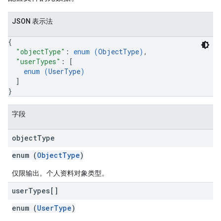
JSON 表示法
{
"objectType"
: 
enum (
ObjectType
)
,
"userTypes"
: 
[
enum (
UserType
)
]
}
字段
object
Type
enum (
ObjectType
)
仅限输出。个人资料对象类型。
user
Types[]
enum (
UserType
)