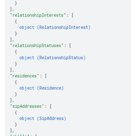
}
]
,
"relationshipInterests"
: 
[
{
object (
RelationshipInterest
)
}
]
,
"relationshipStatuses"
: 
[
{
object (
RelationshipStatus
)
}
]
,
"residences"
: 
[
{
object (
Residence
)
}
]
,
"sipAddresses"
: 
[
{
object (
SipAddress
)
}
]
,