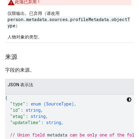
此项已弃用！
仅限输出。
已弃用
（请改用
person.metadata.sources.profileMetadata.objectT
ype
）
人物对象的类型。
来源
字段的来源。
JSON 表示法
{
"type"
: 
enum (
SourceType
)
,
"id"
: 
string
,
"etag"
: 
string
,
"updateTime"
: 
string
,
// Union field 
metadata
 can be only one of the foll