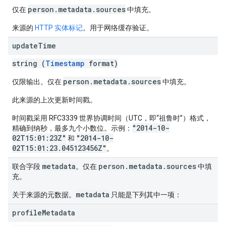
person.metadata.sources
仅在
中填充。
来源的
HTTP 实体标记
。用于网络缓存验证。
update
Time
string (
Timestamp
format)
person.metadata.sources
仅限输出。
仅在
中填充。
此来源的上次更新时间戳。
时间戳采用 RFC3339 世界协调时间（UTC，即“祖鲁时”）格式，
"2014-10-
精确到纳秒，最多九个小数位。示例：
02T15:01:23Z"
"2014-10-
和
02T15:01:23.045123456Z"
。
metadata
person.metadata.sources
联合字段
。
仅在
中填
充。
metadata
关于来源的元数据。
只能是下列其中一项：
profile
Metadata