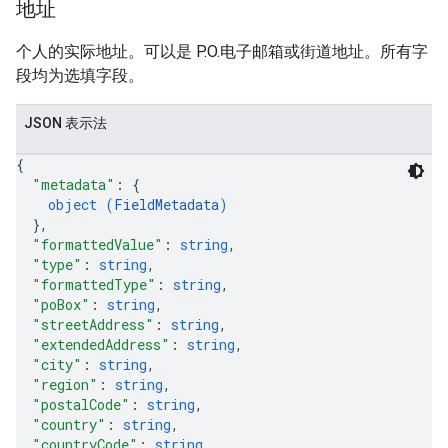
地址
个人的实际地址。可以是 P.O.电子邮箱或街道地址。所有字
段均为选填字段。
JSON 表示法
{
"metadata"
: 
{
object (
FieldMetadata
)
}
,
"formattedValue"
: 
string
,
"type"
: 
string
,
"formattedType"
: 
string
,
"poBox"
: 
string
,
"streetAddress"
: 
string
,
"extendedAddress"
: 
string
,
"city"
: 
string
,
"region"
: 
string
,
"postalCode"
: 
string
,
"country"
: 
string
,
"countryCode"
: 
string