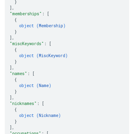
}
]
,
"memberships"
: 
[
{
object (
Membership
)
}
]
,
"miscKeywords"
: 
[
{
object (
MiscKeyword
)
}
]
,
"names"
: 
[
{
object (
Name
)
}
]
,
"nicknames"
: 
[
{
object (
Nickname
)
}
]
,
"occupations"
: 
[