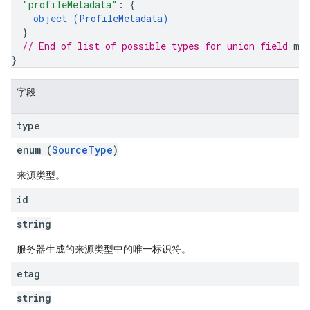
"profileMetadata"
: 
{
object (
ProfileMetadata
)
}
// End of list of possible types for union field 
me
}
字段
type
enum (
SourceType
)
来源类型。
id
string
服务器生成的来源类型中的唯一标识符。
etag
string