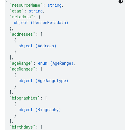
"resourceName"
: 
string
,
"etag"
: 
string
,
"metadata"
: 
{
object (
PersonMetadata
)
}
,
"addresses"
: 
[
{
object (
Address
)
}
]
,
"ageRange"
: 
enum (
AgeRange
)
,
"ageRanges"
: 
[
{
object (
AgeRangeType
)
}
]
,
"biographies"
: 
[
{
object (
Biography
)
}
]
,
"birthdays"
: 
[