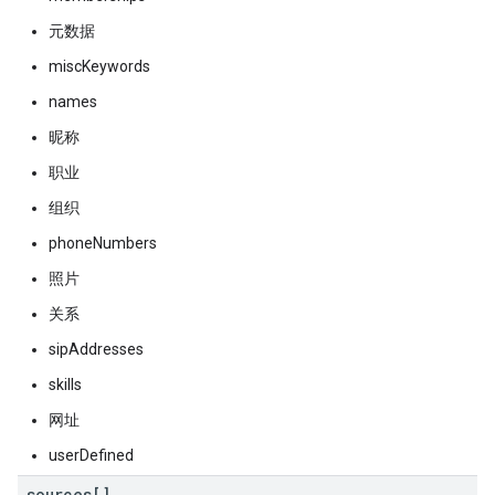
元数据
miscKeywords
names
昵称
职业
组织
phoneNumbers
照片
关系
sipAddresses
skills
网址
userDefined
sources[]