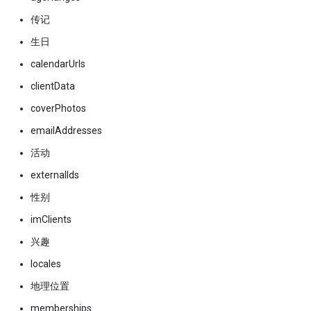
传记
生日
calendarUrls
clientData
coverPhotos
emailAddresses
活动
externalIds
性别
imClients
兴趣
locales
地理位置
memberships