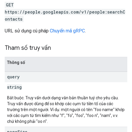
GET
https://people.googleapis.com/v1/people:searchC
ontacts
URL sử dụng cú pháp
Chuyển mã gRPC
.
Tham số truy vấn
Thông số
query
string
Bắt buộc. Truy vấn dưới dạng văn bản thuần tuý cho yêu cầu.
Truy vấn được dùng để so khớp các cụm từ tiền tố của các
trường trên một người. Ví dụ: một người có tên "foo name" khớp
với các cụm từ tìm kiếm như "f", "fo", "foo", "foo n", "nam", v.v.
chứ không phải "oo n".
page
Size