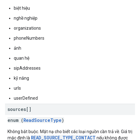
biệt hiệu
nghề nghiệp
organizations
phoneNumbers
ảnh
quan hệ
sipAddresses
kỹ năng
urls
userDefined
sources[]
enum (
ReadSourceType
)
Không bắt buộc. Mặt nạ cho biết các loại nguồn cần trả về. Giá trị
READ_SOURCE_TYPE_CONTACT
mặc định là
nếu không được