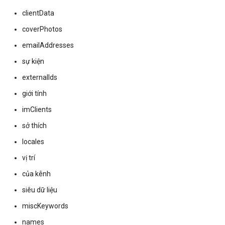
clientData
coverPhotos
emailAddresses
sự kiện
externalIds
giới tính
imClients
sở thích
locales
vị trí
của kênh
siêu dữ liệu
miscKeywords
names