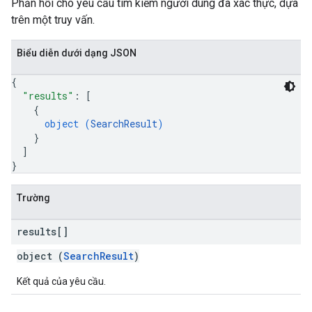
Phản hồi cho yêu cầu tìm kiếm người dùng đã xác thực, dựa
trên một truy vấn.
Biểu diễn dưới dạng JSON
{
"results"
: 
[
{
object (
SearchResult
)
}
]
}
Trường
results[]
object (
SearchResult
)
Kết quả của yêu cầu.