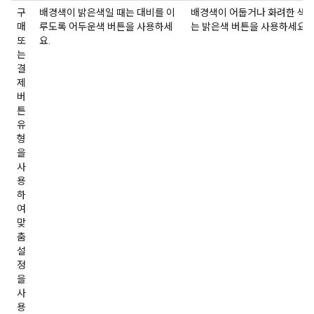
구
배경색이 밝은색일 때는 대비를 이
배경색이 어둡거나 화려한 색일
매
루도록 어두운색 버튼을 사용하세
는 밝은색 버튼을 사용하세요.
또
요.
는
결
제
버
튼
유
형
을
사
용
하
여
맞
춤
설
정
을
사
용