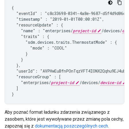
{

  "eventId" : "c8c33698-0341-4a8e-9687-d5f4d9d06c24
  "timestamp" : "2019-01-01T00:00:01Z",

  "resourceUpdate" : {

    "name" : "enterprises/
project-id
/devices/
dev
    "traits" : {

      "
sdm.devices.traits.ThermostatMode
" : {

        "mode" : "COOL"

      }

    }

  },

  "userId": "AVPHwEuBfnPOnTqzVFT4IONX2Qqhu9EJ4ubO-
  "resourceGroup" : [

    "enterprises/
project-id
/devices/
device-id
"

  ]

}
Aby poznać format ładunku zdarzenia związanego z
zasobem, które jest wywoływane przez zmianę pola cechy,
zapoznaj się z
dokumentacją poszczególnych cech
.