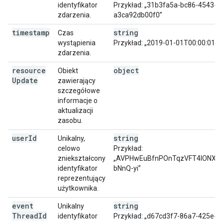
identyfikator
Przykład: „31b3fa5a-bc86-4543-8
zdarzenia.
a3ca92db00f0”
timestamp
string
Czas
wystąpienia
Przykład: „2019-01-01T00:00:01Z”
zdarzenia.
resource
object
Obiekt
Update
zawierający
szczegółowe
informacje o
aktualizacji
zasobu.
user
Id
string
Unikalny,
celowo
Przykład:
zniekształcony
„AVPHwEuBfnPOnTqzVFT4IONX2
identyfikator
bNnQ-yi”
reprezentujący
użytkownika.
event
string
Unikalny
Thread
Id
identyfikator
Przykład: „d67cd3f7-86a7-425e-8