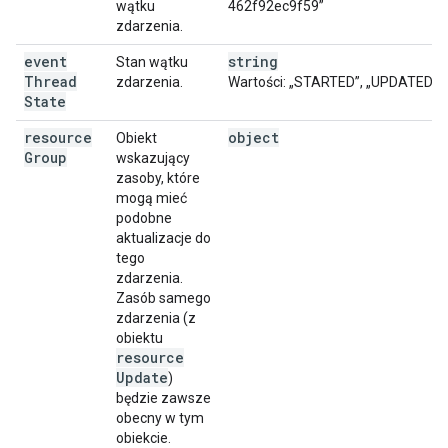
wątku
462f92ec9f59”
zdarzenia.
event
string
Stan wątku
Thread
zdarzenia.
Wartości: „STARTED”, „UPDATED”,
State
resource
object
Obiekt
Group
wskazujący
zasoby, które
mogą mieć
podobne
aktualizacje do
tego
zdarzenia.
Zasób samego
zdarzenia (z
obiektu
resource
Update
)
będzie zawsze
obecny w tym
obiekcie.