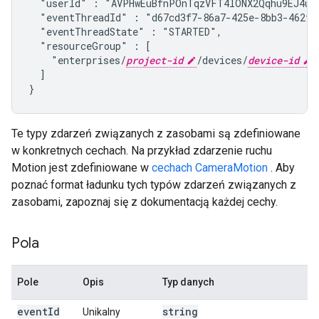
  "userId" : "AVPHwEuBfnPOnTqzVFT4IONX2Qqhu9EJ4ub
  "eventThreadId" : "d67cd3f7-86a7-425e-8bb3-462f9
  "eventThreadState" : "STARTED",
  "resourceGroup" : [

    "enterprises/
project-id
/devices/
device-id
"

  ]

}
Te typy zdarzeń związanych z zasobami są zdefiniowane
w konkretnych cechach. Na przykład zdarzenie ruchu
Motion jest zdefiniowane w
cechach CameraMotion
. Aby
poznać format ładunku tych typów zdarzeń związanych z
zasobami, zapoznaj się z dokumentacją każdej cechy.
Pola
Pole
Opis
Typ danych
event
Id
string
Unikalny