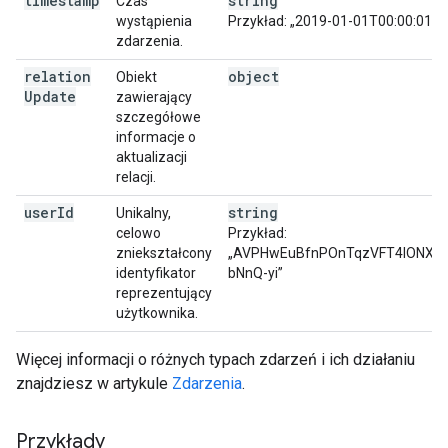
timestamp
string
Czas
wystąpienia
Przykład: „2019-01-01T00:00:01Z”
zdarzenia.
relation
object
Obiekt
Update
zawierający
szczegółowe
informacje o
aktualizacji
relacji.
user
Id
string
Unikalny,
celowo
Przykład:
zniekształcony
„AVPHwEuBfnPOnTqzVFT4IONX2
identyfikator
bNnQ-yi”
reprezentujący
użytkownika.
Więcej informacji o różnych typach zdarzeń i ich działaniu
znajdziesz w artykule
Zdarzenia
.
Przykłady