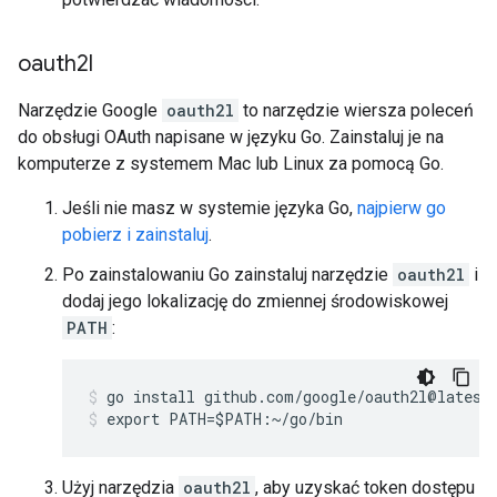
oauth2l
Narzędzie Google
oauth2l
to narzędzie wiersza poleceń
do obsługi OAuth napisane w języku Go. Zainstaluj je na
komputerze z systemem Mac lub Linux za pomocą Go.
Jeśli nie masz w systemie języka Go,
najpierw go
pobierz i zainstaluj
.
Po zainstalowaniu Go zainstaluj narzędzie
oauth2l
i
dodaj jego lokalizację do zmiennej środowiskowej
PATH
:
go install github.com/google/oauth2l@latest
export PATH=$PATH:~/go/bin
Użyj narzędzia
oauth2l
, aby uzyskać token dostępu