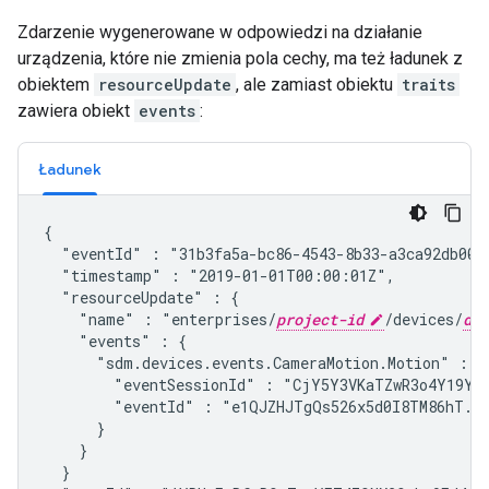
Zdarzenie wygenerowane w odpowiedzi na działanie
urządzenia, które nie zmienia pola cechy, ma też ładunek z
obiektem
resourceUpdate
, ale zamiast obiektu
traits
zawiera obiekt
events
:
Ładunek
{

  "eventId" : "31b3fa5a-bc86-4543-8b33-a3ca92db00f
  "timestamp" : "2019-01-01T00:00:01Z",
  "resourceUpdate" : {

    "name" : "enterprises/
project-id
/devices/
dev
    "events" : {

      "
sdm.devices.events.CameraMotion.Motion
" : {

        "eventSessionId" : "CjY5Y3VKaTZwR3o4Y19YbT
        "eventId" : "e1QJZHJTgQs526x5d0I8TM86hT...
      }

    }

  }
