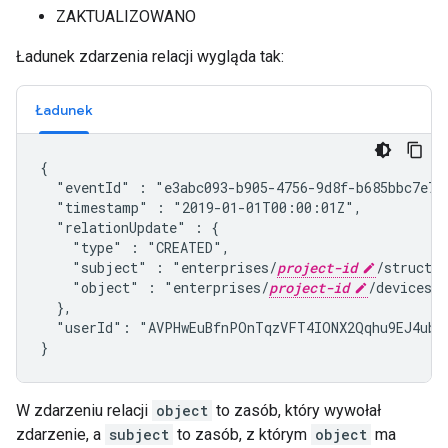
ZAKTUALIZOWANO
Ładunek zdarzenia relacji wygląda tak:
Ładunek
{

  "eventId" : "e3abc093-b905-4756-9d8f-b685bbc7e723
  "timestamp" : "2019-01-01T00:00:01Z",

  "relationUpdate" : {

    "type" : "CREATED",

    "subject" : "enterprises/
project-id
/structur
    "object" : "enterprises/
project-id
/devices/
d
  },

  "userId": "AVPHwEuBfnPOnTqzVFT4IONX2Qqhu9EJ4ubO-
}
W zdarzeniu relacji
object
to zasób, który wywołał
zdarzenie, a
subject
to zasób, z którym
object
ma