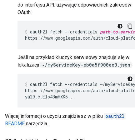
do interfejsu API, używając odpowiednich zakresów
OAuth:
oauth2l fetch --credentials 
path-to-service-
https://www.googleapis.com/auth/cloud-platfor
Jeśli na przykład kluczyk serwisowy znajduje się w
lokalizacji
~/myServiceKey-eb0a5f900ee3.json
:
oauth2l fetch --credentials ~/myServiceKey-e
https://www.googleapis.com/auth/cloud-platfor
ya29.c.Elo4BmHXK5...
Więcej informacji o użyciu znajdziesz w pliku
oauth2l
README
narzędzia.