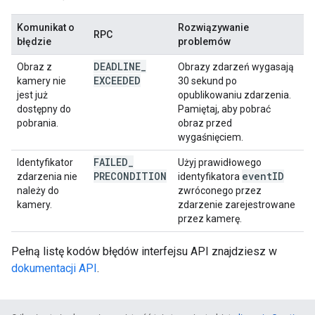
Komunikat o
Rozwiązywanie
RPC
błędzie
problemów
DEADLINE
_
Obraz z
Obrazy zdarzeń wygasają
EXCEEDED
kamery nie
30 sekund po
jest już
opublikowaniu zdarzenia.
dostępny do
Pamiętaj, aby pobrać
pobrania.
obraz przed
wygaśnięciem.
FAILED
_
Identyfikator
Użyj prawidłowego
PRECONDITION
event
ID
zdarzenia nie
identyfikatora
należy do
zwróconego przez
kamery.
zdarzenie zarejestrowane
przez kamerę.
Pełną listę kodów błędów interfejsu API znajdziesz w
dokumentacji API
.