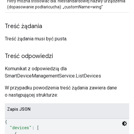
Filtry można stosować dla: niestandardowej nazwy urządzenia
(dopasowanie podłańcucha): „customName=wing”
Treść żądania
Treść żądania musi być pusta.
Treść odpowiedzi
Komunikat z odpowiedzią dla
SmartDeviceManagementService.ListDevices
W przypadku powodzenia treść żądania zawiera dane
o następującej strukturze:
Zapis JSON
{
"devices"
: 
[
{