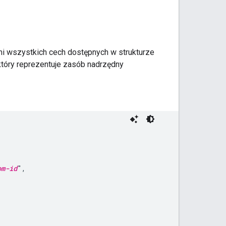
i wszystkich cech dostępnych w strukturze
 który reprezentuje zasób nadrzędny
om-id
",
