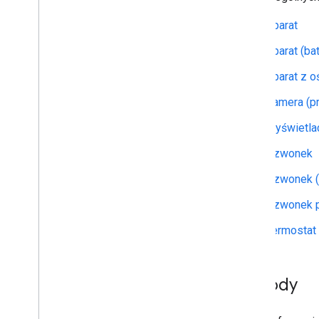
Aparat
Aparat (bat
Aparat z o
Kamera (p
Wyświetla
Dzwonek
Dzwonek (
Dzwonek 
Termostat
Metody