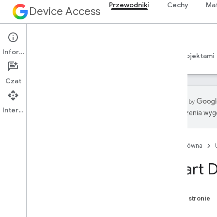
Przewodniki
Cechy
Mat
Device Access
Przewodniki
Informacje
Rozpocznij
Przewodniki API
Zarządzanie projektami
Czat
Interfejs API
Tłumaczenia wyge
Przegląd
Biblioteki klienta
Strona główna
Informacje o wersjach
Smart 
Pojęcia
Autoryzacja
Wydarzenia
Na tej stronie
Cechy