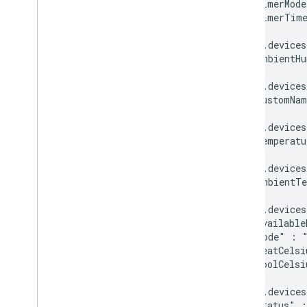
      "timerMode
      "timerTime
    },

    "sdm.devices
      "ambientHu
    },

    "sdm.devices
      "customNam
    },

    "sdm.devices
      "temperatu
    },

    "sdm.devices
      "ambientTe
    },

    "sdm.devices
      "available
      "mode" : "
      "heatCelsi
      "coolCelsi
    },

    "sdm.devices
      "status" :