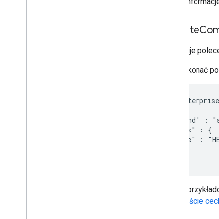
Pełne informac
execute
Co
Wykonuje polece
Aby wykonać pol
POST /enterprise
{

  "command" : "s
  "params" : {

    "mode" : "HE
  }

}
Więcej przykład
pełnej
liście cec