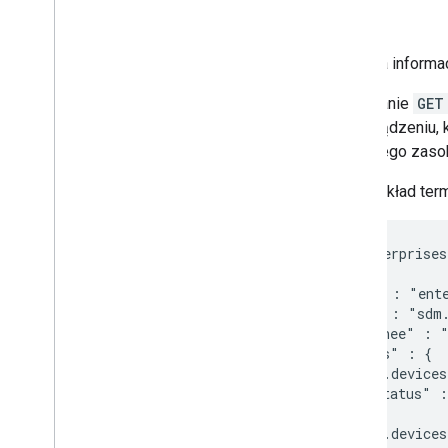
get
Pobiera informac
Wywołanie
GET
lub urządzeniu, 
bieżącego zasobu
Na przykład ter
GET /enterprises
{

  "name" : "ent
  "type" : "sdm.
  "assignee" : "
  "traits" : {

    "sdm.devices
      "status" :
    },

    "sdm.devices