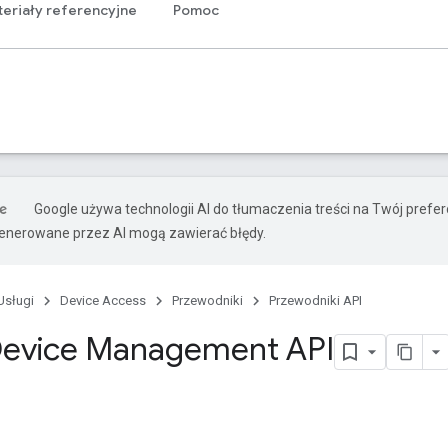
eriały referencyjne
Pomoc
Google używa technologii AI do tłumaczenia treści na Twój prefe
nerowane przez AI mogą zawierać błędy.
Usługi
Device Access
Przewodniki
Przewodniki API
Device Management API