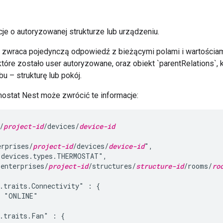
je o autoryzowanej strukturze lub urządzeniu.
zwraca pojedynczą odpowiedź z bieżącymi polami i wartościam
które zostało user autoryzowane, oraz obiekt `parentRelations`,
 – strukturę lub pokój.
mostat Nest może zwrócić te informacje:
/
project-id
/devices/
device-id
erprises/
project-id
/devices/
device-id
",

devices.types.THERMOSTAT",

enterprises/
project-id
/structures/
structure-id
/rooms/
ro
.traits.Connectivity" : {

 "ONLINE"

.traits.Fan" : {
