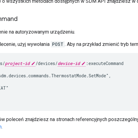
je o wszystkich metodach dostępnych w SDM API znajdziesz w 
mmand
nie na autoryzowanym urządzeniu.
ecenie, użyj wywołania
POST
. Aby na przykład zmienić tryb ter
s/
project-id
/devices/
device-id
:executeCommand

dm.devices.commands.ThermostatMode.SetMode",

AT"

ów poleceń znajdziesz na stronach referencyjnych poszczególny
h
.