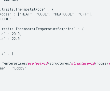
.traits.ThermostatMode" : {

eModes" : ["HEAT", "COOL", "HEATCOOL", "OFF"],

COOL"

.traits.ThermostatTemperatureSetpoint" : {

us" : 20.0,

us" : 22.0

ns" : [

 "enterprises/
project-id
/structures/
structure-id
/rooms/
me" : "Lobby"
