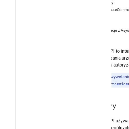
Przewodniki dotyczące urządzeń
Metody
Aparat (starsza wersja)
executeComm
Aparat (na baterie)
get
Kamera (przewodowa)
list
Kamera z Floodlight
Integracje z Asy
Sieć reklamowa
Błędy
Dzwonek (starsza wersja)
Dzwonek (na baterie)
SDM API to inte
Dzwonek (przewodowy)
zarządzania urz
Termostat
procesu autoryza
Błędy i rozwiązywanie problemów
Wszystkie wywołani
Autoryzacja
https://smartdevice
Menedżer połączeń z partnerami
Kody błędów interfejsu API
Cechy
SDM API używa m
poszczególnych 