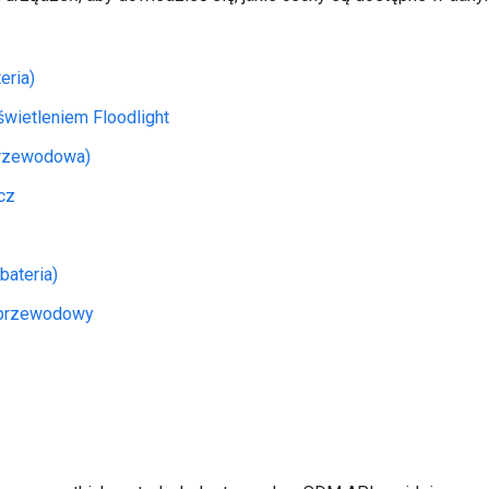
eria)
świetleniem Floodlight
rzewodowa)
cz
bateria)
przewodowy