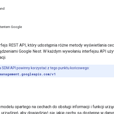
and
stentem Google
rfejs REST API, który udostępnia różne metody wyświetlania ce
ądzeniami Google Nest. W każdym wywołaniu interfejsu API uż
cji.
a SDM API powinny korzystać z tego punktu końcowego:
management.googleapis.com/v1
odelu opartego na cechach do obsługi informacji i funkcji urz
urządzeń, aby dowiedzieć się, jakie cechy są dostępne w dany