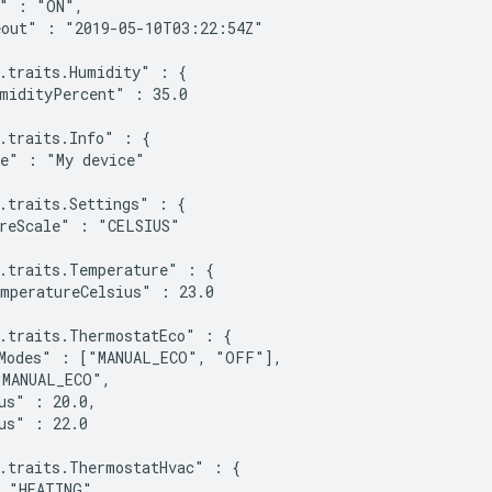
" : "ON",

out" : "2019-05-10T03:22:54Z"

.traits.Humidity" : {

midityPercent" : 35.0

.traits.Info" : {

e" : "My device"

.traits.Settings" : {

reScale" : "CELSIUS"

.traits.Temperature" : {

mperatureCelsius" : 23.0

.traits.ThermostatEco" : {

Modes" : ["MANUAL_ECO", "OFF"],

MANUAL_ECO",

us" : 20.0,

us" : 22.0

.traits.ThermostatHvac" : {

 "HEATING"
