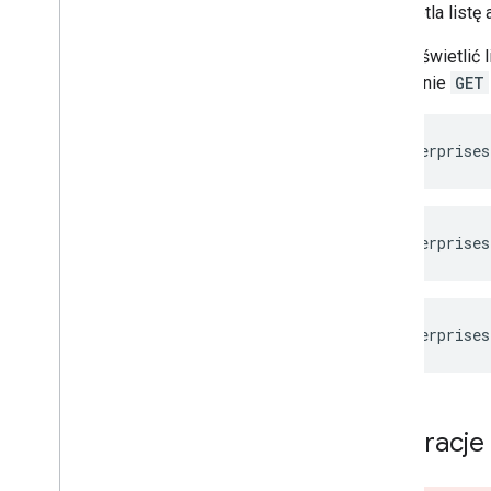
Wyświetla listę 
Aby wyświetlić 
wywołanie
GET
GET /enterprises
GET /enterprises
GET /enterprises
Integracj