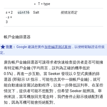
T = type
uint16
s
+ 2
Salt
視情況而定
-
s
+
3
帳戶金鑰篩選器
注意：
Google 建議您實作
加密編譯測試案例
，以便輕鬆驗證這些規
定。
廣告帳戶金鑰篩選器可讓尋求者快速檢查提供者是否可能擁
有特定帳戶金鑰 (平均而言，誤判為正確的機率低於
0.5%)，再進一步互動。當 Seeker 發現以 0 型式廣播的篩
選器 (即顯示 UI 指示，可能包含其中一個帳戶金鑰)，就可
能自動連線並嘗試啟動程序，以進一步降低誤判率。在某些
情況下，提供者可能不想配對，但希望 Seeker 能辨識。舉
例來說，當耳機放回充電盒時，我們會停止顯示後續配對通
知，因為耳機可能會拒絕配對。