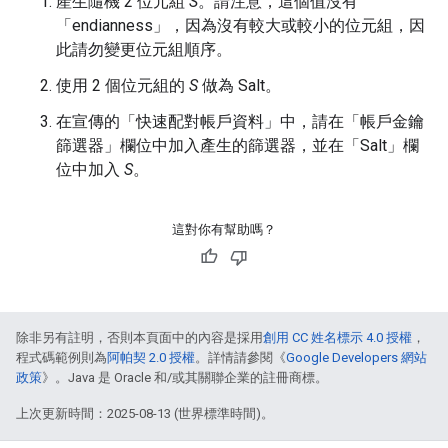
產生隨機 2 位元組
S
。請注意，這個值沒有
「endianness」，因為沒有較大或較小的位元組，因
此請勿變更位元組順序。
使用 2 個位元組的
S
做為 Salt。
在宣傳的「快速配對帳戶資料」中，請在「帳戶金鑰
篩選器」欄位中加入產生的篩選器，並在「Salt」欄
位中加入
S
。
這對你有幫助嗎？
除非另有註明，否則本頁面中的內容是採用
創用 CC 姓名標示 4.0 授權
，
程式碼範例則為
阿帕契 2.0 授權
。詳情請參閱《
Google Developers 網站
政策
》。Java 是 Oracle 和/或其關聯企業的註冊商標。
上次更新時間：2025-08-13 (世界標準時間)。