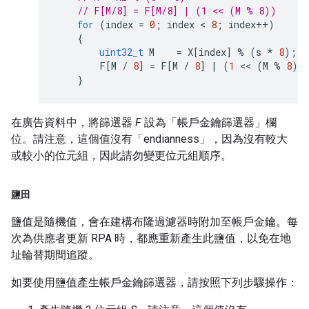
// F[M/8] = F[M/8] | (1 << (M % 8))
for
(
index
=
0
;
index
 < 
8
;
index
++
)
{
uint32_t
M
=
X
[
index
]
%
(
s
*
8
);
F
[
M
/
8
]
=
F
[
M
/
8
]
|
(
1
 << 
(
M
%
8
))
}
在廣告資料中，將篩選器
F
設為「帳戶金鑰篩選器」欄
位。請注意，這個值沒有「endianness」，因為沒有較大
或較小的位元組，因此請勿變更位元組順序。
鹽田
鹽值是隨機值，會在建構布隆過濾器時附加至帳戶金鑰。每
次為供應者更新 RPA 時，都應重新產生此鹽值，以免在地
址輪替期間追蹤。
如要使用鹽值產生帳戶金鑰篩選器，請按照下列步驟操作：