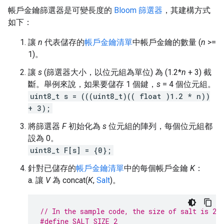
帳戶金鑰篩選器是可變長度的
Bloom 篩選器
，其建構方式
如下：
讓
n
代表儲存的
帳戶金鑰清單
中帳戶金鑰的數量 (
n
>=
1)。
讓
s
(篩選器大小，以位元組為單位) 為 (1.2*
n
+ 3) 截
斷。舉例來說，如果要儲存 1 個鍵，
s
= 4 個位元組。
uint8_t s = (((uint8_t)(( float )1.2 * n))
+ 3);
將篩選器
F
初始化為
s
位元組的陣列，每個位元組都
設為 0。
uint8_t F[s] = {0};
針對已儲存的
帳戶金鑰清單
中的每個帳戶金鑰
K
：
a. 讓
V
為 concat(
K
,
Salt
)。
// In the sample code, the size of salt is 2 
#define SALT_SIZE 2