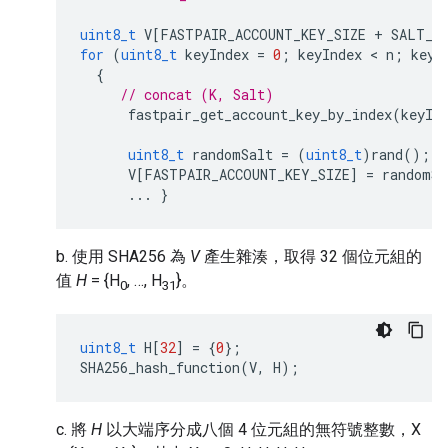
uint8_t
V
[
FASTPAIR_ACCOUNT_KEY_SIZE
+
SALT_S
for
(
uint8_t
keyIndex
=
0
;
keyIndex
 < 
n
;
keyI
{
// concat (K, Salt)
fastpair_get_account_key_by_index
(
keyIn
uint8_t
randomSalt
=
(
uint8_t
)
rand
();
V
[
FASTPAIR_ACCOUNT_KEY_SIZE
]
=
randomSa
...
}
b. 使用 SHA256 為
V
產生雜湊，取得 32 個位元組的
值
H
= {H
, …, H
}。
0
31
uint8_t
H
[
32
]
=
{
0
};
SHA256_hash_function
(
V
,
H
);
c. 將
H
以大端序分成八個 4 位元組的無符號整數，X