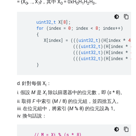
= {X
, …, X
}，其中 X
= 0xH
H
H
H
。
0
7
0
0
1
2
3
uint32_t
X
[
8
];
for
(
index
=
0
;
index
 < 
8
;
index
++
)
{
X
[
index
]
=
(((
uint32_t
)(
H
[
index
*
4
])
(((
uint32_t
)(
H
[
index
*
4
(((
uint32_t
)(
H
[
index
*
4
(((
uint32_t
)(
H
[
index
*
4
}
d. 針對每個 X
：
i
i. 假設
M
是
X
除以篩選器中的位元數，即 (
s
* 8)。
i
ii. 取得
F
中索引 (
M
/ 8) 的位元組，並四捨五入。
iii. 在位元組中，將索引 (
M
% 8) 的位元設為 1。
iv. 換句話說：
// M = Xi % (s * 8)