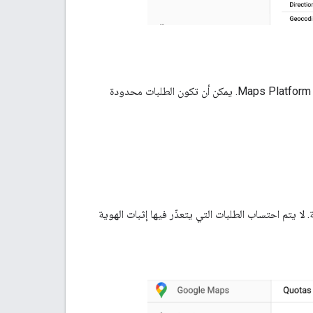
تضع الحصص حدودًا لعدد الطلبات التي يمكن لمشروعك إرسالها إلى واجهتَي برمجة التطبيقات Maps Platform API. يمكن أن تكون الطلبات محدودة
 يتم احتساب الطلبات التي يتعذّر فيها إثبات الهوية