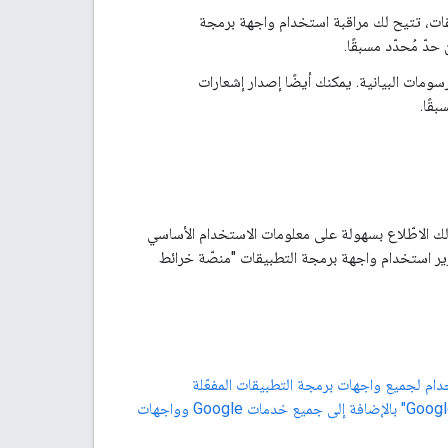
 من خلال واجهة برمجة تطبيقات، تتيح لك مراقبة استخدام واجهة برمجة
دّ مُحدّد مسبقًا.
ومات البيانية. يمكنك أيضًا إصدار إشعارات
بقًا.
بقًا التي تتيح لك الاطّلاع بسهولة على معلومات الاستخدام الأساسي
 في وحدة تحكّم Cloud. يمكنك الاطّلاع على تقارير استخدام واجهة برمجة التطبيقات "منصّة خرائط
ت في وحدة تحكّم Cloud Console مقاييس الاستخدام لجميع واجهات برمجة التطبيقات المفعّلة
لمشروعك، بما في ذلك واجهات برمجة تطبيقات ومجموعات تطوير البرامج (SDK) لمنصّة "خرائط Google" بالإضافة إلى جميع خدمات Google وواجهات