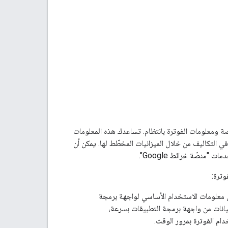
ة معلومات استخدام واجهة برمجة التطبيقات في Google Maps Platform والحصة ومعلومات الفوترة بانتظام. تساعدك هذه المعلومات
 التكاليف من خلال الميزانيات المخطّط لها. يمكن أن
نصّة خرائط Google".
لى معلومات الاستخدام الأساسي لواجهة برمجة
Goo. يمكنك تحديد عدد طلبات البيانات من واجهة برمجة التطبيقات بسرعة،
م الفوترة بمرور الوقت.