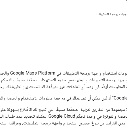
اجهات برمجة التطبيقات
من المهم مراجع
هة برمجة التطبيقات والبقاء ضمن حدود الاستهلاك المحدّدة مسبقًا والتحكّم في
معلومات أيضًا في رصد أي تفاعلات غير متوقّعة قد تحدث بين تطبيقاتك وخدمات "م
: مجموعة من التقارير المرئية المحدّدة مسبقًا التي تتيح لك الاطّلاع بسهولة ع
التطبيقات والحصة والفوترة في وحدة تحكّم gle Cloud
ى مدى اقترابك من بلوغ حصص استخدام واجهة برمجة التطبيقات، ومراقبة استخدا