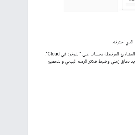
تتيح لك صفحة "تقارير الفوترة في Cloud" الاطّلاع على تكاليف استخدام Google Cloud لجميع المشاريع المرتبطة بحساب على "الفوترة في Cloud".
يد نطاق زمني وضبط فلاتر الرسم البياني والتجميع