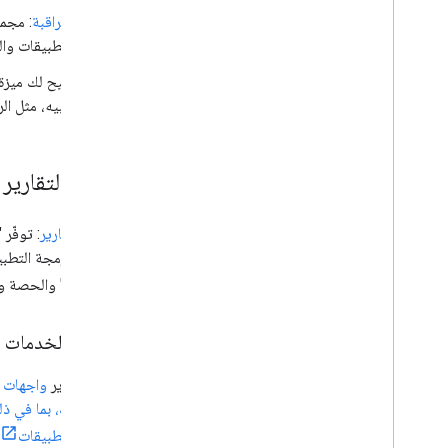
المراقبة
التطبيقات وال
تتيح لك ميزة 
تنبيه، مثل الر
إعداد التقارير
إعداد التقارير
Google" والحصة وأرقام الفوترة باستخدام
تقارير الخدمات 
يقدّم تقرير
برمجة التطبيقات