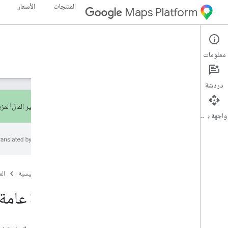
المنتجات
الأسعار
Maps Platform
Pricing & Billing
Documentation
معلومات
الأسعار
الفوترة
المراقبة
دردشة
اشترك لتوفير المال! لمز
واجهة برمجة التطبيقات
المراقبة
نظرة عامة
إعداد التقارير
المراقبة
الصفحة الرئيسية
ال
نظرة عامة ع