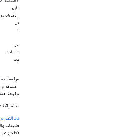
على هذه الصفحة
إعداد التقارير
تقارير الخدمات وو
الحصص
الفوترة
التتبّع
المقاييس
لوحات البيانات
التنبيهات
في قياس استخدام واج
تساعدك مراجعة هذه ال
توفّر منصة "خرائط Google" أداتَين يمكن أن تساعداك في مراجعة معلومات الاستخدام والحصة والفوترة:
إعداد التقارير
والاطّلاع عل