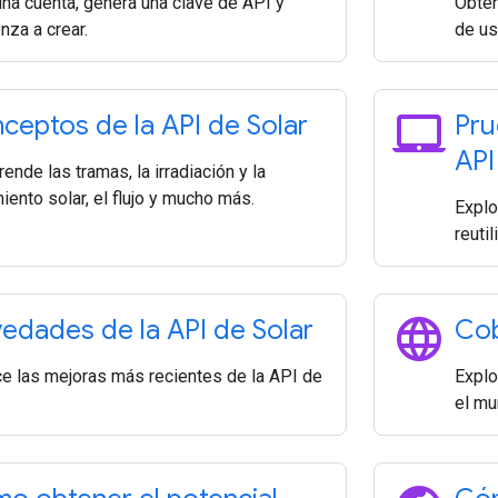
una cuenta, genera una clave de API y
Obtén
nza a crear.
de us
laptop_mac
ceptos de la API de Solar
Pru
API
nde las tramas, la irradiación y la
iento solar, el flujo y mucho más.
Explo
reuti
language
edades de la API de Solar
Cob
e las mejoras más recientes de la API de
Explo
el mu