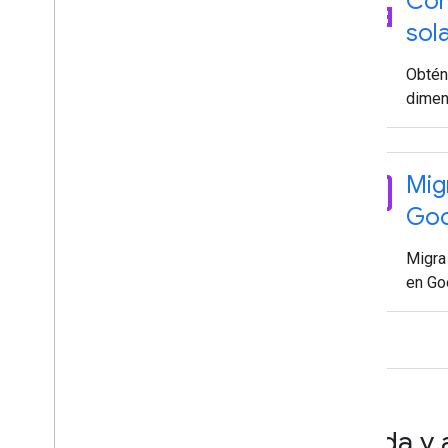
apartment
Cóm
sola
Obtén 
dimens
exit_to_app
Mig
Goo
Migra
en Go
Ayuda y 