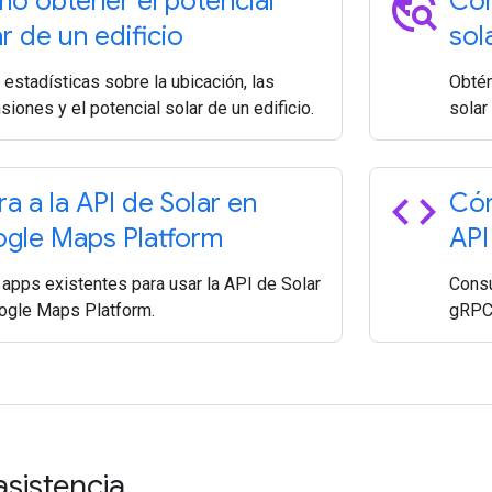
travel_explore
o obtener el potencial
Cóm
r de un edificio
sol
estadísticas sobre la ubicación, las
Obtén
iones y el potencial solar de un edificio.
solar
code
ra a la API de Solar en
Cóm
gle Maps Platform
API
 apps existentes para usar la API de Solar
Consu
ogle Maps Platform.
gRPC 
asistencia