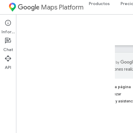
Productos
Preci
Maps Platform
Environment
Solar API
Información
Guías
Referencia
Recursos
Chat
API
traducciones real
API de Solar
Descripción general
En esta página
Prueba la demostración de la API
Comenzar
de Solar
Ayuda y asistenc
Conceptos
Metodología
Cobertura por país y región
Configuración