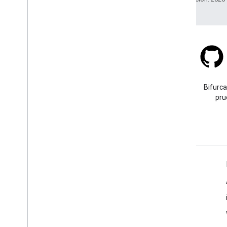
Stack Overflow
Haz una pregunta con la
Bifurca
etiqueta google-maps.
pru
Más información
Preguntas frecuentes
Selector de API
Prácticas recomendadas sobre la seguridad de las APIs