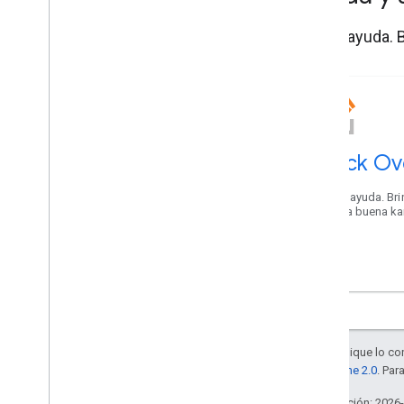
Obtén ayuda. B
Stack Ov
Obtén ayuda. Bri
Genera buena ka
Maps.
Salvo que se indique lo con
la
licencia Apache 2.0
. Par
Última actualización: 2026