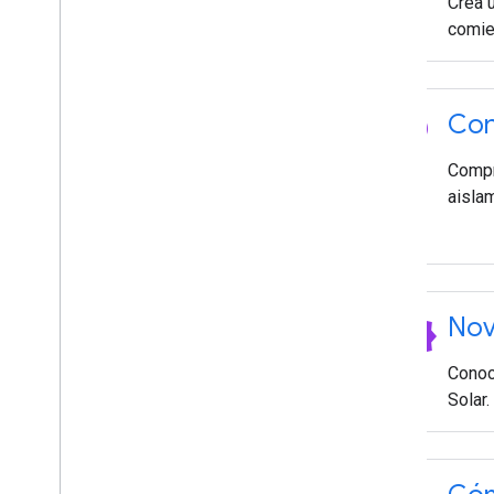
Crea 
comie
emoji_objects
Con
Compre
aislam
new_releases
Nov
Conoc
Solar.