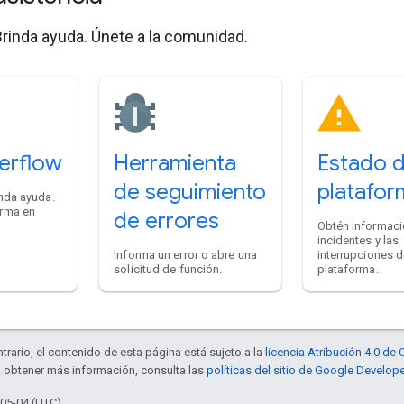
rinda ayuda. Únete a la comunidad.
erflow
Herramienta
Estado d
de seguimiento
platafor
nda ayuda.
rma en
de errores
Obtén informaci
incidentes y las
Informa un error o abre una
interrupciones d
solicitud de función.
plataforma.
trario, el contenido de esta página está sujeto a la
licencia Atribución 4.0 d
a obtener más información, consulta las
políticas del sitio de Google Develop
-05-04 (UTC)