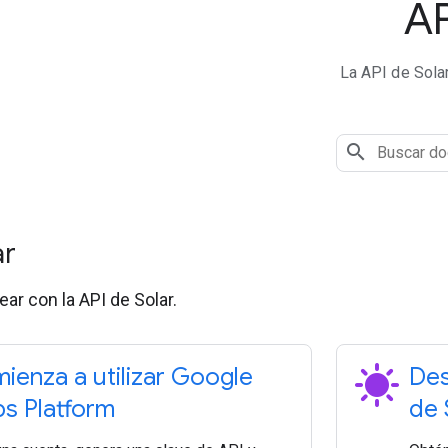
AP
La API de Solar
ar
ar con la API de Solar.
sunny
ienza a utilizar Google
Des
s Platform
de 