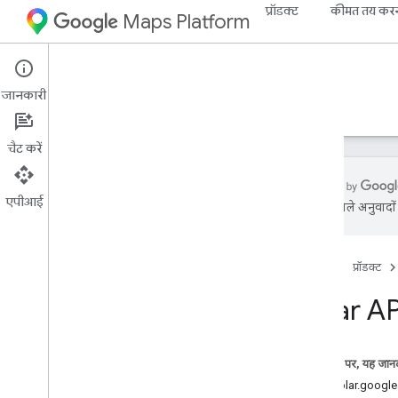
प्रॉडक्ट
कीमत तय कर
Maps Platform
Environment
Solar API
जानकारी
गाइड
रेफ़रंस
संसाधन
चैट करें
एपीआई
एआई से मिले अनुवादों म
खास जानकारी
REST का रेफ़रंस
होम पेज
प्रॉडक्ट
आरपीसी रेफ़रंस
Solar AP
इस पेज पर, यह जानक
सेवा: solar.goog