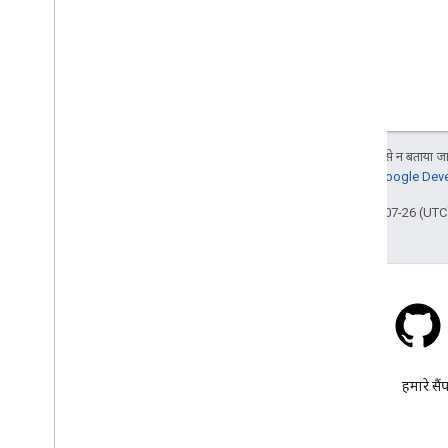
जब तक कुछ अलग से न बताया जाए
जानकारी के लिए,
Google Devel
आखिरी बार 2025-07-26 (UTC)
स्टैक ओवरफ़्लो
google-maps टैग के तहत सवाल
हमारे सैं
पूछें.