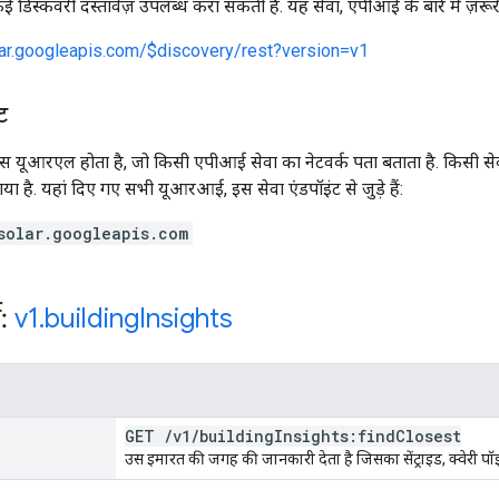
कई डिस्कवरी दस्तावेज़ उपलब्ध करा सकती है. यह सेवा, एपीआई के बारे में ज़रूर
lar.googleapis.com/$discovery/rest?version=v1
ट
 यूआरएल होता है, जो किसी एपीआई सेवा का नेटवर्क पता बताता है. किसी सेवा म
गया है. यहां दिए गए सभी यूआरआई, इस सेवा एंडपॉइंट से जुड़े हैं:
solar.googleapis.com
स:
v1
.
building
Insights
GET
/
v1
/
building
Insights:find
Closest
उस इमारत की जगह की जानकारी देता है जिसका सेंट्राइड, क्वेरी पॉइ