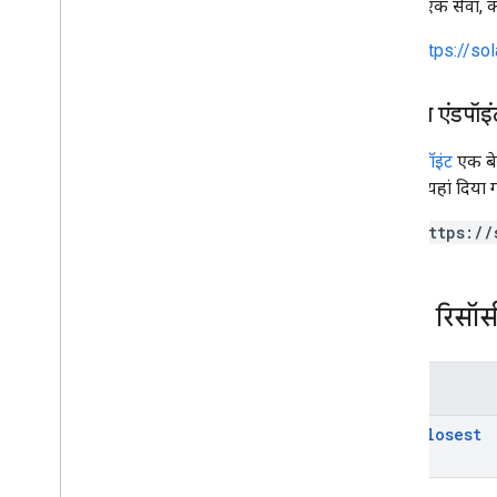
जाता है. एक सेवा, 
https://so
सेवा का एंडपॉइं
सेवा एंडपॉइंट
एक बेस
एंडपॉइंट यहां दिया 
https://
REST रिसॉर्
तरीके
find
Closest