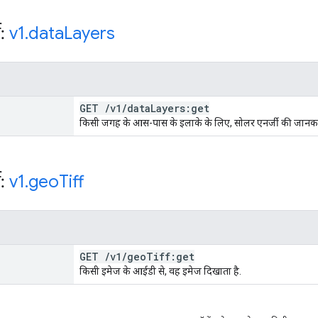
स:
v1
.
data
Layers
GET
/
v1
/
data
Layers:get
किसी जगह के आस-पास के इलाके के लिए, सोलर एनर्जी की जानकार
स:
v1
.
geo
Tiff
GET
/
v1
/
geo
Tiff:get
किसी इमेज के आईडी से, वह इमेज दिखाता है.