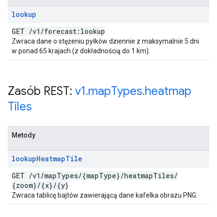
lookup
GET
/
v1
/
forecast:lookup
Zwraca dane o stężeniu pyłków dziennie z maksymalnie 5 dni
w ponad 65 krajach (z dokładnością do 1 km).
Zasób REST:
v1
.
map
Types
.
heatmap
Tiles
Metody
lookup
Heatmap
Tile
GET
/
v1
/
map
Types
/
{map
Type}
/
heatmap
Tiles
/
{zoom}
/
{x}
/
{y}
Zwraca tablicę bajtów zawierającą dane kafelka obrazu PNG.