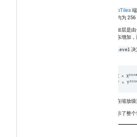
发出请求
获取预测数据
heatmapTiles
端
获取热图图块
片图块均为 256 
嵌入热图图块
图块叠加层是由
了解响应
从西向东增加
zoom level
决
定。
zoo
gridSizeX = X
zoo
gridSizeY = Y
例如，在缩放级别 
下图显示了整个