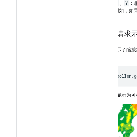
X
、
Y
：相
例如，如果
热图请求
上图显示了缩放级
图块：
https://pollen.g
该图块显示为可