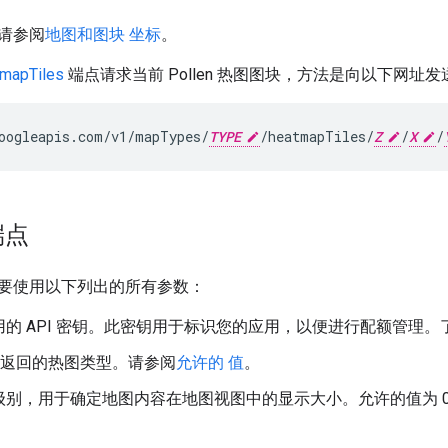
请参阅
地图和图块 坐标
。
tmapTiles
端点请求当前 Pollen 热图图块，方法是向以下网址发送 
oogleapis.com/v1/mapTypes/
TYPE
/heatmapTiles/
Z
/
X
/
端点
要使用以下列出的所有参数：
用的 API 密钥。此密钥用于标识您的应用，以便进行配额管理。
返回的热图类型。请参阅
允许的 值
。
级别，用于确定地图内容在地图视图中的显示大小。允许的值为 0-