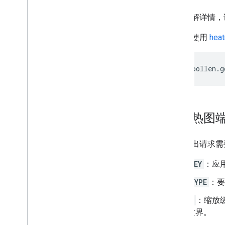
如需了解详情，
您可以使用
hea
https://pollen.g
关于热图
成功发出请求需
KEY
：应
TYPE
：要
Z
：缩放
世界。