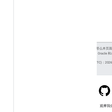
如未另行说明，那么本页
站政策
。Java 是 Orac
最后更新时间 (UTC)：2026-
Stack Overflow
在 google-maps 标签下提问。
观摩我