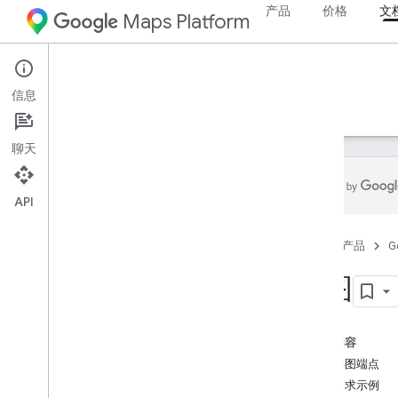
产品
价格
文
Maps Platform
Environment
Pollen API
信息
指南
参考文档
资源
聊天
API
Pollen API
首页
产品
G
概览
国家和地区覆盖率
热图
设置
设置 Pollen API
本页内容
关于热图端点
使用 Pollen API
热图请求示例