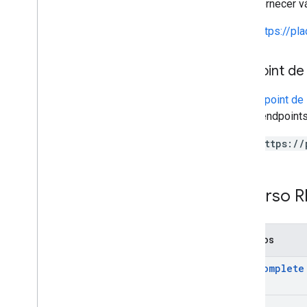
pode fornecer v
https://pl
Endpoint de
Um
endpoint de 
vários endpoints
https://
Recurso R
Métodos
autocomplete
get