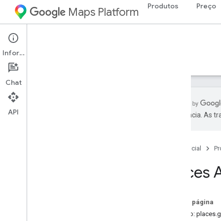
Produtos
Preço
Maps Platform
Web Services
Places API
Informações
Guias
Referência
Recursos
Legado
Chat
API
preferência. As t
Visão geral
Referência da REST
Página inicial
Pr
Referência da RPC
Places 
Nesta página
Serviço: places