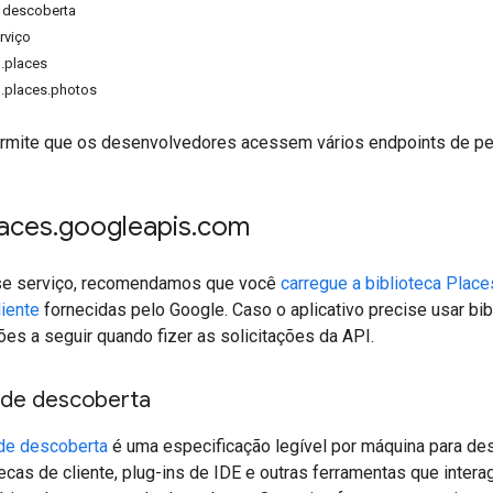
 descoberta
rviço
.places
1.places.photos
rmite que os desenvolvedores acessem vários endpoints de pes
laces
.
googleapis
.
com
se serviço, recomendamos que você
carregue a biblioteca Place
liente
fornecidas pelo Google. Caso o aplicativo precise usar bib
es a seguir quando fizer as solicitações da API.
de descoberta
de descoberta
é uma especificação legível por máquina para de
otecas de cliente, plug-ins de IDE e outras ferramentas que int