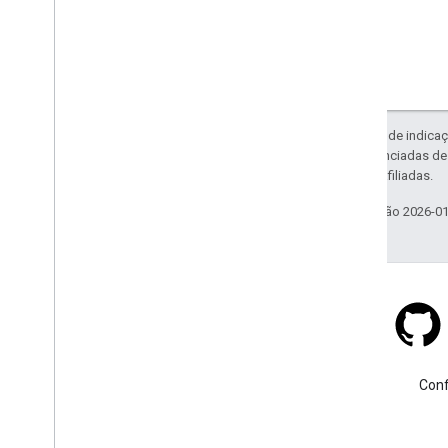
Exceto em caso de indicaç
código são licenciadas d
da Oracle e/ou afiliadas.
Última atualização 2026-0
Stack Overflow
Faça uma pergunta usando a
Conf
tag google-maps.