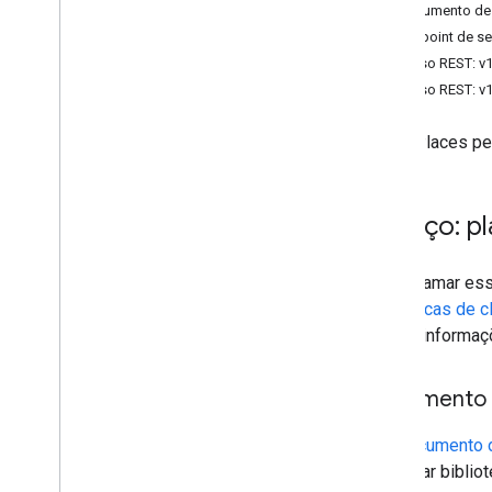
Documento de
Endpoint de se
Recurso REST: v1
Recurso REST: v
A API Places pe
Serviço: p
Para chamar es
bibliotecas de c
use as informaçõ
Documento 
Um
Documento 
para criar bibli