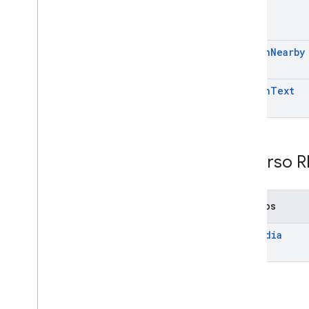
search
Nearby
search
Text
Recurso R
Métodos
get
Media