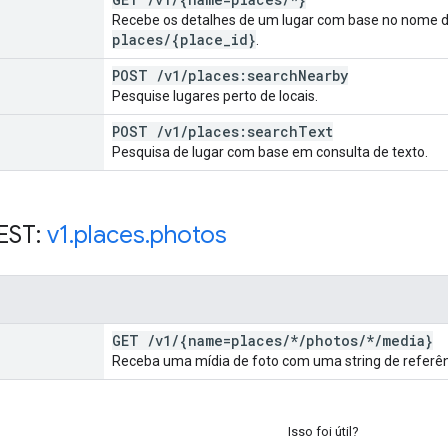
Recebe os detalhes de um lugar com base no nome do
places
/
{place
_
id}
.
POST
/
v1
/
places:search
Nearby
Pesquise lugares perto de locais.
POST
/
v1
/
places:search
Text
Pesquisa de lugar com base em consulta de texto.
EST:
v1
.
places
.
photos
GET
/
v1
/
{name=places
/
*
/
photos
/
*
/
media}
Receba uma mídia de foto com uma string de referên
Isso foi útil?