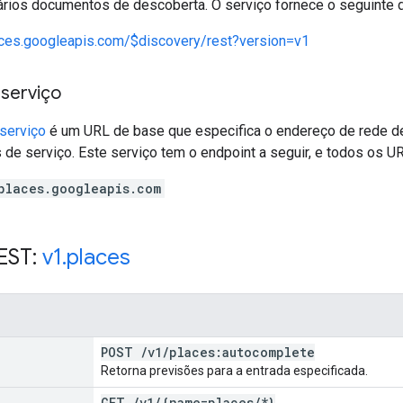
ários documentos de descoberta. O serviço fornece o seguinte
aces.googleapis.com/$discovery/rest?version=v1
 serviço
serviço
é um URL de base que especifica o endereço de rede de
 de serviço. Este serviço tem o endpoint a seguir, e todos os UR
places.googleapis.com
EST:
v1
.
places
POST
/
v1
/
places:autocomplete
Retorna previsões para a entrada especificada.
GET
/
v1
/
{name=places
/
*}