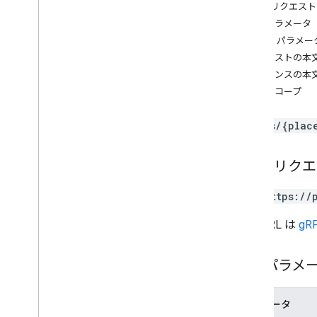
search
Text
HTTP リクエスト
places
.
photos
パスパラメータ
クエリ パラメー
Types
リクエストの本
Circle
レスポンスの本
Routing
Parameters
認可スコープ
Routing
Summary
RPC リファレンス
places/{plac
HTTP リク
GET https://
この URL は
gRP
パスパラメ
パラメータ