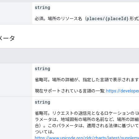
string
places/{placeId}
必須。場所のリソース名（
形式
メータ
string
省略可。場所の詳細が、指定した言語で表示されます
現在サポートされている言語の一覧:
https://develop
string
省略可。リクエストの送信元となるロケーションの Unic
ラメータは、地域固有の場所の名前など、場所の詳細
合）。このパラメータは、適用される法律に基づいて
ついては、
https://www.unicode.org/cldr/charts/latest/supplem