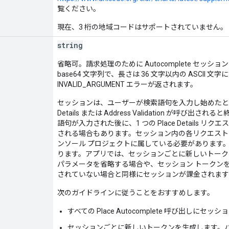
覧ください。
現在、3 桁の地域コードはサポートされていません。
string
省略可。請求処理のために Autocomplete セッ
base64 文字列で、長さは 36 文字以内の ASCI
INVALID_ARGUMENT エラーが返されます。
セッションは、ユーザーが検索語句を入力し始めたとき
Details または Address Validation が
語句が入力された後に、1 つの Place Details リクエスト
される場合もあります。セッション内の各リクエストで使用さ
ンソール プロジェクトに属している必要があります
ります。アプリでは、セッションごとに新しいトーク
パラメータを省略する場合や、セッション トークン
されていない場合と同様にセッションが課金されます
次のガイドラインに従うことをおすすめします。
すべての Place Autocomplete 呼び出しに
セッションごとに新しいトークンを生成します。バージ