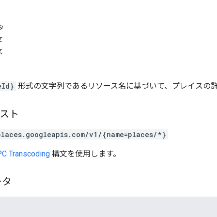
タ
文
文
eId}
形式の文字列であるリソース名に基づいて、プレイスの
エスト
places.googleapis.com/v1/{name=places/*}
C Transcoding
構文を使用します。
ータ