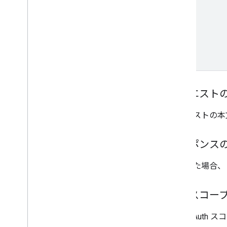
リクエスト
リクエストの本
レスポンス
成功した場合、
認可スコー
次の OAuth