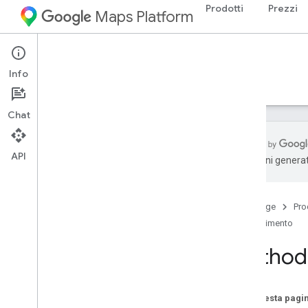
Prodotti
Prezzi
Maps Platform
Web Services
Places API
Info
Guide
Riferimento
Risorse
Legacy
Chat
API
traduzioni generat
Panoramica
Riferimento REST
Home page
Pro
Risorse REST
Riferimento
luoghi
Panoramica
Method:
completamento automatico
get
search
Nearby
Su questa pagi