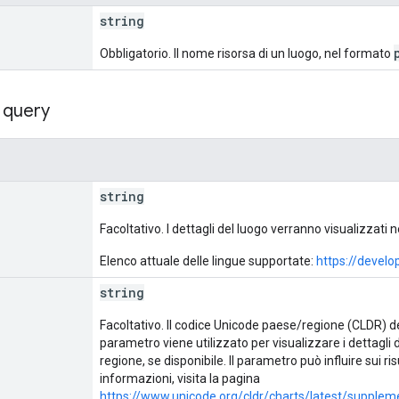
string
Obbligatorio. Il nome risorsa di un luogo, nel formato
 query
string
Facoltativo. I dettagli del luogo verranno visualizzati ne
Elenco attuale delle lingue supportate:
https://devel
string
Facoltativo. Il codice Unicode paese/regione (CLDR) del
parametro viene utilizzato per visualizzare i dettagli 
regione, se disponibile. Il parametro può influire sui ris
informazioni, visita la pagina
https://www.unicode.org/cldr/charts/latest/supplem