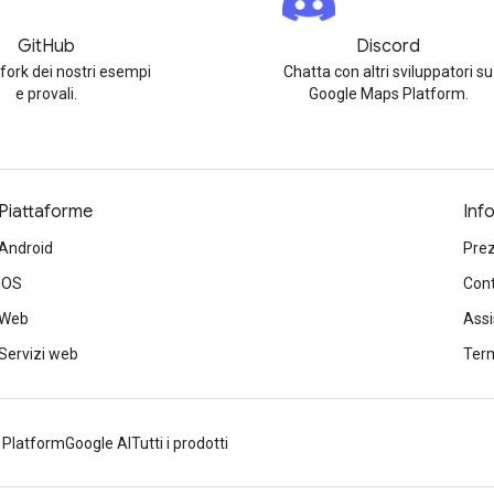
GitHub
Discord
 fork dei nostri esempi
Chatta con altri sviluppatori su
e provali.
Google Maps Platform.
Piattaforme
Inf
Android
Prez
iOS
Cont
Web
Ass
Servizi web
Term
 Platform
Google AI
Tutti i prodotti