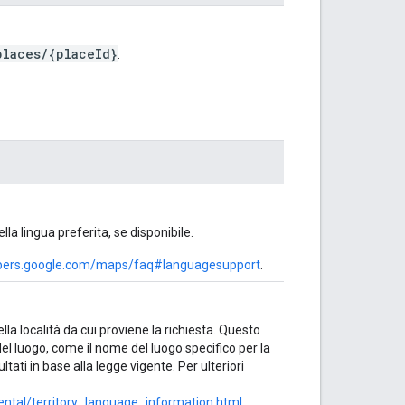
places/{placeId}
.
lla lingua preferita, se disponibile.
opers.google.com/maps/faq#languagesupport
.
la località da cui proviene la richiesta. Questo
del luogo, come il nome del luogo specifico per la
ultati in base alla legge vigente. Per ulteriori
ental/territory_language_information.html
.