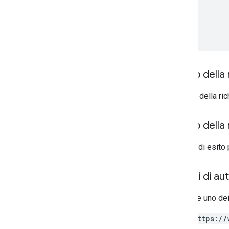
Corpo della 
Il corpo della r
Corpo della 
In caso di esito 
Ambiti di au
Richiede uno dei
https://