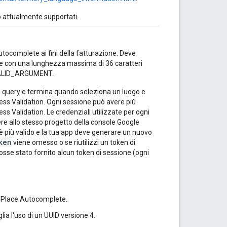
no attualmente supportati.
utocomplete ai fini della fatturazione. Deve
ile con una lunghezza massima di 36 caratteri
INVALID_ARGUMENT.
una query e termina quando seleziona un luogo e
ess Validation. Ogni sessione può avere più
ess Validation. Le credenziali utilizzate per ogni
ere allo stesso progetto della console Google
 è più valido e la tua app deve generare un nuovo
ken
viene omesso o se riutilizzi un token di
sse stato fornito alcun token di sessione (ogni
di Place Autocomplete.
ia l'uso di un UUID versione 4.