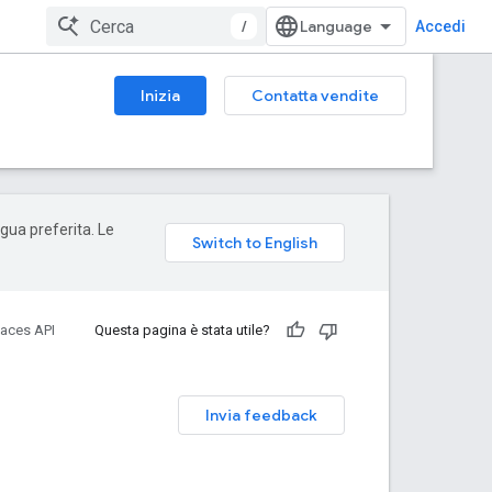
/
Accedi
Inizia
Contatta vendite
ngua preferita. Le
laces API
Questa pagina è stata utile?
Invia feedback