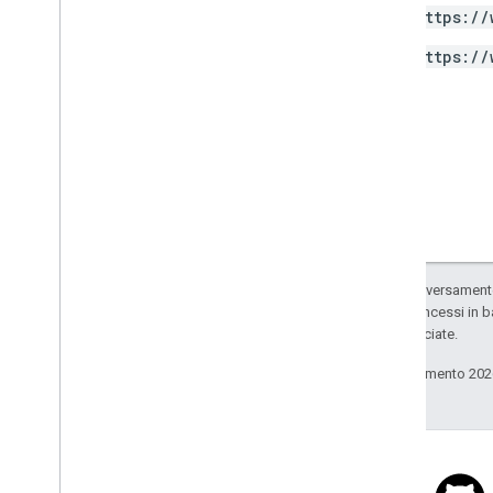
https://
https://
Salvo quando diversamente 
codice sono concessi in b
delle sue consociate.
Ultimo aggiornamento 202