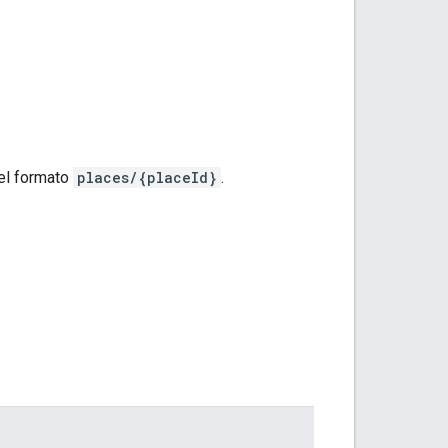
nel formato
places/{placeId}
.