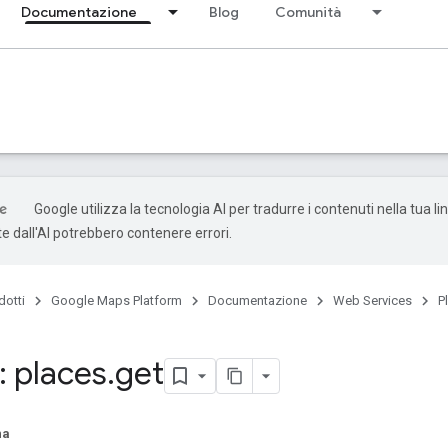
Documentazione
Blog
Comunità
Google utilizza la tecnologia AI per tradurre i contenuti nella tua li
e dall'AI potrebbero contenere errori.
dotti
Google Maps Platform
Documentazione
Web Services
P
 places
.
get
na