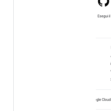
Stack Overflow
Poni una domanda sotto il tag
Esegui il
google-maps.
Ulteriori informazioni
Domande frequenti
Esploratore delle funzionalità
Ricerca ID luogo
Android
Chrome
Firebase
Google Cloud