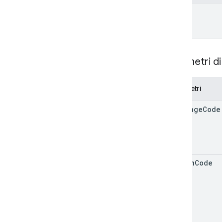
name
Parametri di
Parametri
language
Code
region
Code