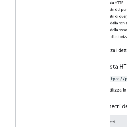
search
Text
Richiesta HTTP
places
.
photos
Parametri del pe
Parametri di quer
Tipi
Corpo della richi
Cerchio
Corpo della risp
Routing
Parameters
Ambiti di autori
Routing
Summary
Riferimento RPC
Visualizza i det
Richiesta H
GET https://
L'URL utilizza la
Parametri d
Parametri