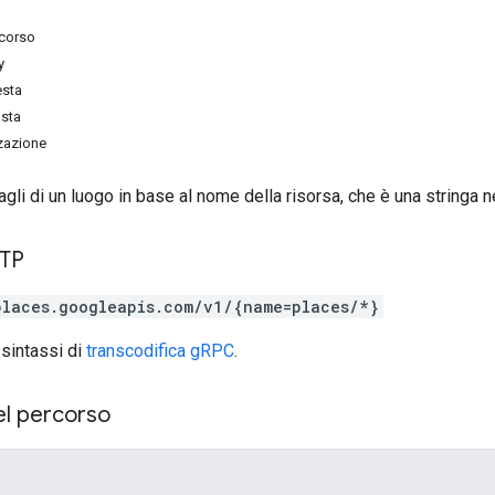
rcorso
y
esta
osta
zzazione
tagli di un luogo in base al nome della risorsa, che è una stringa 
TTP
places.googleapis.com/v1/{name=places/*}
 sintassi di
transcodifica gRPC
.
el percorso