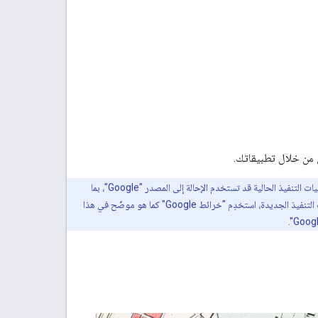
تستخدم متطلبات تحديد المصدر المعدَّلة التالية الآن "خرائط Google" بدلاً من "Google" فقط. ندرك أنّ عمليات التنفيذ الحالية قد تستخدم الإحالة إلى المصدر "Google"، بما
يتوافق مع الإرشادات السابقة، ويمكنك مواصلة استخدام "Google" كإحالة إلى المصدر في الوقت الحالي. بالنسبة إلى عمليات التنفيذ الجديدة، استخدِم "خرائط Google" كما هو موضّح في هذا