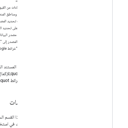
السياسات
استثناءات من القيو
أدلة مطوري البرامج
بلدان ومناطق المنط
المكان الحالي
متطلبات تحديد المصدر في
الإكمال التلقائي للأماكن
مثال على تحديد ا
صور المكان
عرض مصدر البيانات في
تفاصيل المكان
إحالة المصدر إلى "خرائط
شعار "خرائط Google" وتحديد المصدر باستخدام نص
أقسام النظرة العامة
أرقام تعريف الأماكن
أنواع الأماكن
حقول بيانات المكان
رموز الأماكن
&quot;خرائط Google&quot; في
الرموز المميزة للجلسة
أدلة نقل البيانات
السياسات
نقل البيانات إلى GMSPlace
Field باسم NS
_
OPTIONS
المكتبات المفتوحة المصدر
لمساعدتك في استخدام