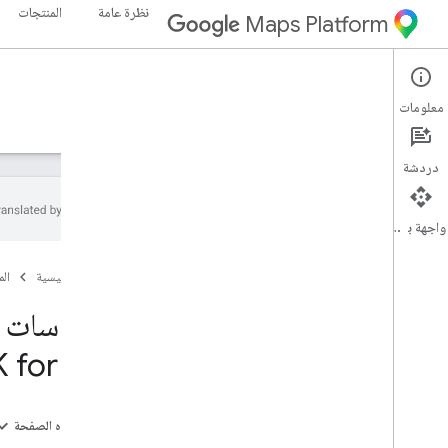
نظرة عامة
المنتجات
Maps Platform
Places SDK for iOS
iOS
معلومات
الأدلة
مَراجع
عيّنات
الدعم
دردشة
واجهة برمجة التطبيقات
حزمة تطوير برامج الأماكن لأجهزة i
OS
الصفحة الرئيسية
ال
نظرة عامة
السياسات و
الإعداد
 for i
OS
إعداد مشروعك على Google Cloud
استخدام مفاتيح واجهة برمجة التطبيقات
إعداد مشروع Xcode
على هذه الصفحة
الإصدارات