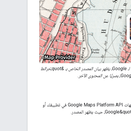
تم تطبيق تحديد المصدر المطلوب على المكوّن الصغير "تفاصيل المكان". في هذه الخريطة غير التابعة لـ Google، يظهر بيان المصدر الخاص بـ &quot;خرائط
يجب اتّباع متطلبات تحديد المصدر في &quot;خرائط Google&quot; عند عرض المحتوى من واجهات Google Maps Platform API في تطبيقك أو