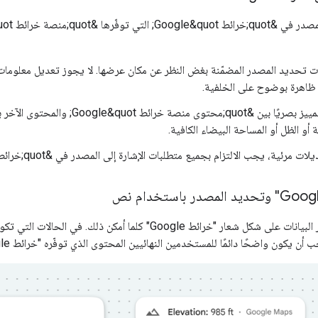
مات تحديد المصدر المضمّنة بغض النظر عن مكان عرضها. لا يجوز تعديل معلوما
ّها ظاهرة بوضوح على الخلفية.
يجب دائمًا التمييز بصريًا بين &uot
 أو الظل أو المساحة البيضاء الكافية.
 مرئية، يجب الالتزام بجميع متطلبات الإشارة إلى المصدر في &quot;خرائط Google&quot;.
Google" كلما أمكن ذلك. في الحالات التي تكون فيها المساحة محدودة، يكون النص
 أن يكون واضحًا دائمًا للمستخدمين النهائيين المحتوى الذي توفّره "خرائط Google".