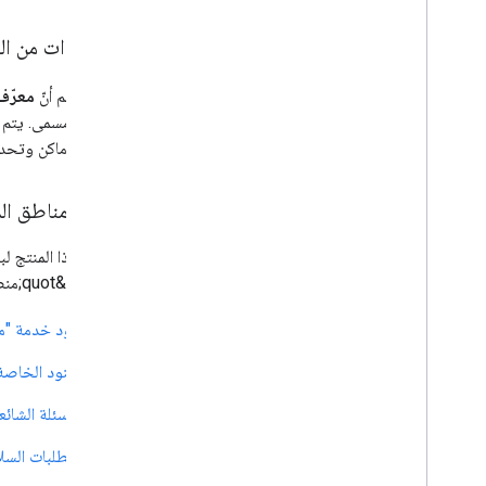
دمج المكتبة
استثناءات من ال
السياسات والأحكام
السياسات والإحالة
يُرجى العِلم أنّ
معرّف
الاستخدام والفوترة
أجل غير مسمى. يتم 
إعداد التقارير والمراقبة
تعريف الأماكن وتحدي
بنود الخدمة
بلدان ومناطق الم
يخضع هذا المنتج لبن
استخدام &quot;منصة خرائط Google&quot;، يُرجى مراجعة البنود والمعلومات التالية الخاصة بالمنطقة الاقتصادية الأوروبية:
بنود خدمة "منصة خرائط Google" في
البنود الخاصة 
الأسئلة الشائ
متطلبات السلام