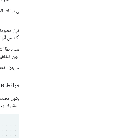
Kit:
لا تزِل معلو
التأكّد من أن
أو لون الخلفية
عند إجراء تعديلات
شعار "خرائط Google" وتحديد المصدر باستخدام نص
يجب أن يكون مصدر البيانات على شكل شعار "خرائط 
Google
مقبولاً. يجب