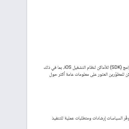
يسرد هذا المستند المتطلبات الخاصة بجميع التطبيقات التي تم تطويرها باستخدام حزمة تطوير البرامج (SDK) للأماكن لنظام التشغيل iOS، بما في ذلك
ة التطبيقات هذه. يمكن للمطوّرين العثور على معلومات عامة أكثر حول
القسم السياسات ذات الصلة بحزمة تطوير البرامج (SDK) الخاصة بـ "الأماكن في iOS". توفّر السياسات إرشادات ومتطلبات عملية للتنفيذ