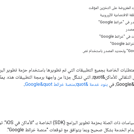
د المفروضة على التخزين المؤقت
قة الاقتصادية الأوروبية
 "خرائط Google"
لمصدر
 "خرائط Google"
 Google"
خدمة &quot;الإكمال التلقائي للأماكن&quot; التي تشكّل جزءًا من واجهة برمج
بنود خدمة &quot;منصة خرائط Google&quot;
.
يوضّح هذا 
 الخدمة بشكل صحيح وبما يتوافق مع توقعات "منصة خرائط Google".