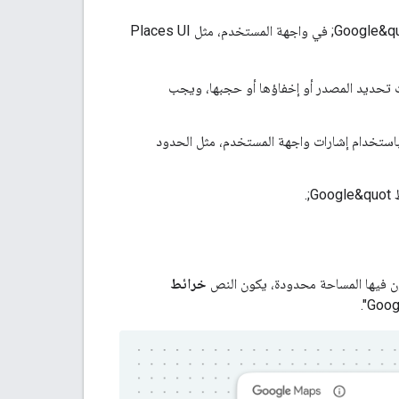
بالنسبة إلى بيانات المصدر في &quot;خرائط Google&quot; التي توفّرها &quot;منصة خرائط Google&quot; في واجهة المستخدم، مثل Places UI
ت تحديد المصدر أو إخفاؤها أو حجبها، ويجب
q;محتوى منصة خرائط Google&quot; والمحتوى الآخر باستخدام إشارات واجهة المستخدم، مثل الحدود
خرائط