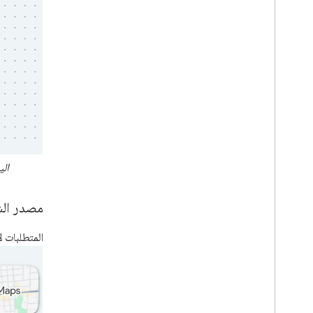
اليمي
تحديد مصدر الش
اتّبِع هذه المتطلبات لاستخدام شعار "خر