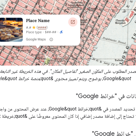
Google&quot; بوضوح، ويتم تمييز محتوى &quot;منصة خرائط Google&quot; بصريًا عن المحتوى الآخر.
 في "خرائط Google"
لى إضافة مصدر إضافي إذا كان المحتوى معروضًا على &quot;خريطة Google&quot; حيث يظهر المصدر.
ائط Google"