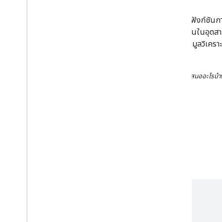
บริการพนักงานขับรถตามกำหนดการ เช่น การจัดส่ง
ชุดเครื่องมือนี้ประกอบด้วยบริการบนเว็บและชุด API ที่รวมฟังก์ชั
สถานที่ไว้ในอินเทอร์เฟซที่ออกแบบมาสำหรับกรณีการใช้งานในอุตส
นี้ยังมีบริการแบ็กเอนด์เพื่อช่วยจัดการเส้นทางของผู้ขับ ข้อมูลวิเครา
ปฏิบัติการของกลุ่มยานพาหนะด้วย
เรียกดูข้อมูลทางด้านขวาเพื่อดูว่าบริการระบบเคลื่อนที่แต่ละรายการนำเสนออะไรบ้า