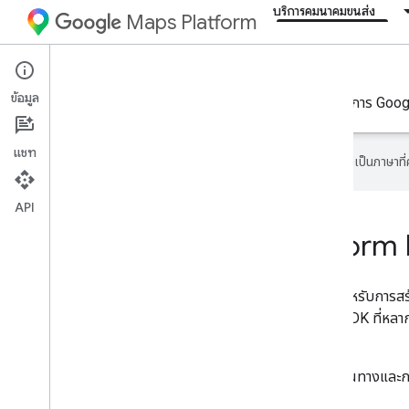
บริการคมนาคมขนส่ง
Maps Platform
Mobility Services
ข้อมูล
Google Maps Platform Mobility คือคอลเล็กชันของบริการ Google 
แชท
Google ใช้เทคโนโลยี AI เพื่อแปลเนื้อหาเป็นภาษา
API
บริการ Google Maps Platform 
บริการด้านอุปกรณ์เคลื่อนที่เป็นชุดเครื่องมือการพัฒนาสำหรับการ
และโลจิสติกส์สำหรับธุรกิจของคุณ ข้อเสนอนี้มี API และ SDK ที่หล
แอปพลิเคชันสำหรับกรณีการใช้งานพื้นฐาน 2 กรณีดังนี้
บริการคนขับรถแบบออนดีมานด์ เช่น บริการร่วมเดินทางและก