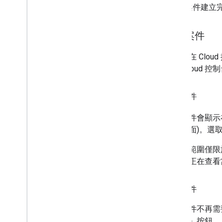
案件建立
管理案件
您可以在 Cl
能在 Cloud 
查看案件
您的案件會顯示
件」頁面)。選取
案件的範圍僅限
您是否正在查看
解決案件
如果案件不再需
「解決」按鈕。