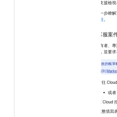
「技術支援檢視
如要進一步瞭解
角色比較
。
建立客服案
專案擁有者、專
員聯絡，並要求
務必具備有效的帳單帳戶
帳單帳戶後，再到
Marke
前往 Clo
或者
在 Clo
完整填寫