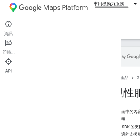
車用機動力服務
Maps Platform
Mobility Services
Resources
資訊
即時通訊
API
總覽
首頁
產品
G
資源
行動性
詞彙解釋
支援
管理配額
這個頁面中的內
取得說明
版本資訊
舊版 SDK 的
消費者 SDK Android
決定合適的支援
消費者 SDK i
OS