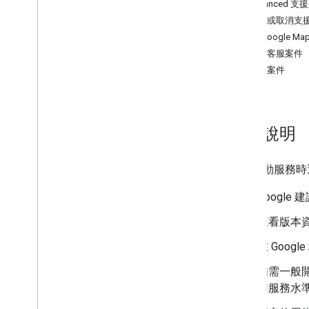
Enhanced 支
Consumer SDK Java
Script
申請或取消支
驅動程式 SDK Android
聯絡 Google Ma
驅動程式 SDK i
OS 版
建立客服案件
Fleet Engine
管理案件
取得說明
使用行動服務時
Googl
查看版本
在 Goo
如需一般
用服務水準協