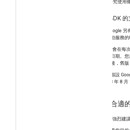
研究使用
舊版 SDK 
除非 Google
舊版行動服務的
Google 會
支援的日期。您
定日期後，舊版 
範例：假設 Goo
於 2018 年 8 月
決定合適
Google 強