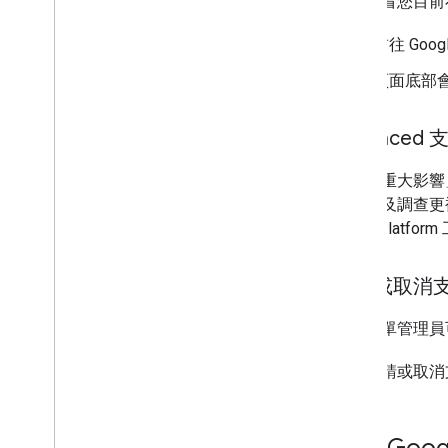
如要查看您目前在
前往 Goog
頁面底部
Enhanced
對於「重大影響」
利，以及調查更
Maps Plat
申請或取消
只有帳單管理員可以
如要申請或取消
聯絡 Googl