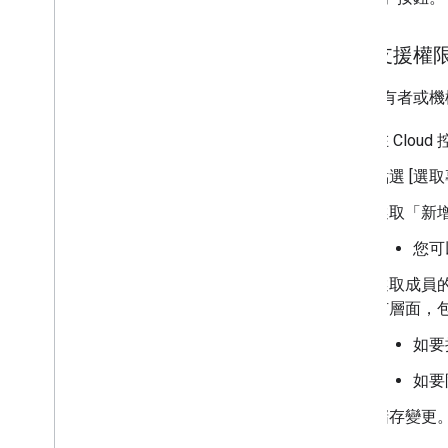
授予支援權
專案擁有者或機
在 Cloud
點選 [選取
選取「新
您可
選取成員
有層面，
如要
如要
儲存變更