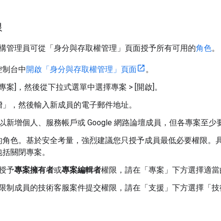
限
構管理員可從「身分與存取權管理」頁面授予所有可用的
角色
。
 控制台中
開啟「身分與存取權管理」頁面
。
專案]
，然後從下拉式選單中選擇專案 > [開啟]
。
增」
，然後輸入新成員的電子郵件地址。
以新增個人、服務帳戶或 Google 網路論壇成員，但各專案至
的角色。基於安全考量，強烈建議您只授予成員最低必要權限。
包括關閉專案。
授予
專案擁有者
或
專案編輯者
權限，請在「專案」
下方選擇適當
限制成員的技術客服案件提交權限，請在「支援」
下方選擇「技
。