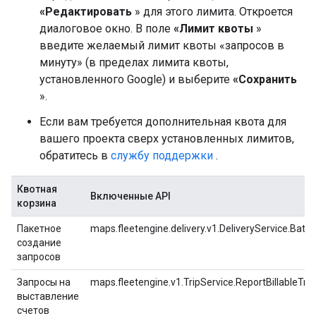
«Редактировать
» для этого лимита. Откроется
диалоговое окно. В поле
«Лимит квоты
»
введите желаемый лимит квоты «запросов в
минуту» (в пределах лимита квоты,
установленного Google) и выберите
«Сохранить
».
Если вам требуется дополнительная квота для
вашего проекта сверх установленных лимитов,
обратитесь в
службу поддержки
.
Квотная
Включенные API
корзина
Пакетное
maps.fleetengine.delivery.v1.DeliveryService.Bat
создание
запросов
Запросы на
maps.fleetengine.v1.TripService.ReportBillableTrip
выставление
счетов