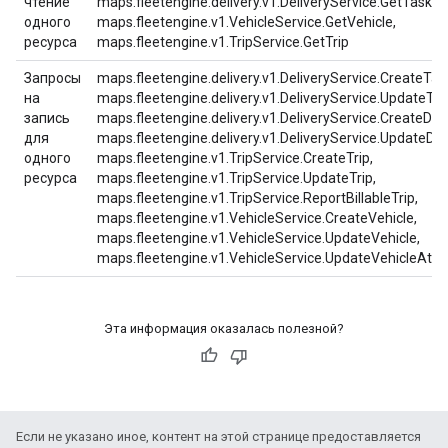
чтение
maps.fleetengine.delivery.v1.DeliveryService.GetTaskTr
одного
maps.fleetengine.v1.VehicleService.GetVehicle,
ресурса
maps.fleetengine.v1.TripService.GetTrip
Запросы
maps.fleetengine.delivery.v1.DeliveryService.CreateTas
на
maps.fleetengine.delivery.v1.DeliveryService.UpdateTas
запись
maps.fleetengine.delivery.v1.DeliveryService.CreateDeli
для
maps.fleetengine.delivery.v1.DeliveryService.UpdateDel
одного
maps.fleetengine.v1.TripService.CreateTrip,
ресурса
maps.fleetengine.v1.TripService.UpdateTrip,
maps.fleetengine.v1.TripService.ReportBillableTrip,
maps.fleetengine.v1.VehicleService.CreateVehicle,
maps.fleetengine.v1.VehicleService.UpdateVehicle,
maps.fleetengine.v1.VehicleService.UpdateVehicleAttri
Эта информация оказалась полезной?
Если не указано иное, контент на этой странице предоставляется