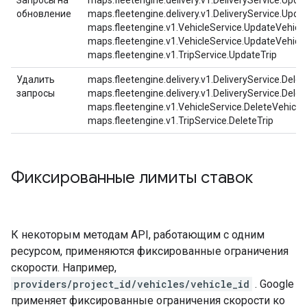
Запросы на
maps.fleetengine.delivery.v1.DeliveryService.Updat
обновление
maps.fleetengine.delivery.v1.DeliveryService.Upda
maps.fleetengine.v1.VehicleService.UpdateVehicle
maps.fleetengine.v1.VehicleService.UpdateVehicle
maps.fleetengine.v1.TripService.UpdateTrip
Удалить
maps.fleetengine.delivery.v1.DeliveryService.Delet
запросы
maps.fleetengine.delivery.v1.DeliveryService.Delet
maps.fleetengine.v1.VehicleService.DeleteVehicle,
maps.fleetengine.v1.TripService.DeleteTrip
Фиксированные лимиты ставок
К некоторым методам API, работающим с одним
ресурсом, применяются фиксированные ограничения
скорости. Например,
providers/project_id/vehicles/vehicle_id
. Google
применяет фиксированные ограничения скорости ко