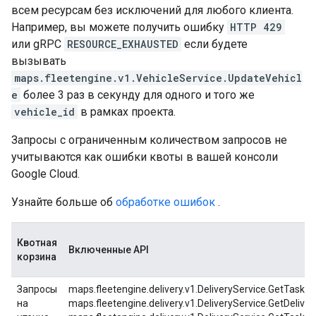
всем ресурсам без исключений для любого клиента.
Например, вы можете получить ошибку
HTTP 429
или gRPC
RESOURCE_EXHAUSTED
если будете
вызывать
maps.fleetengine.v1.VehicleService.UpdateVehicl
e
более 3 раз в секунду для одного и того же
vehicle_id
в рамках проекта.
Запросы с ограниченным количеством запросов не
учитываются как ошибки квоты в вашей консоли
Google Cloud.
Узнайте больше об
обработке ошибок
.
Квотная
Включенные API
корзина
Запросы
maps.fleetengine.delivery.v1.DeliveryService.GetTask,
на
maps.fleetengine.delivery.v1.DeliveryService.GetDeliver