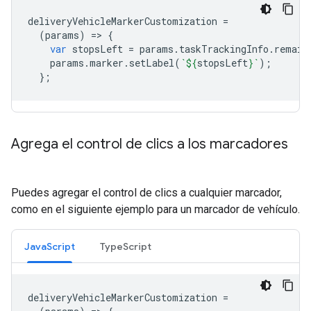
deliveryVehicleMarkerCustomization
=
(
params
)
=
>
{
var
stopsLeft
=
params
.
taskTrackingInfo
.
remain
params
.
marker
.
setLabel
(
`
${
stopsLeft
}
`
);
};
Agrega el control de clics a los marcadores
Puedes agregar el control de clics a cualquier marcador,
como en el siguiente ejemplo para un marcador de vehículo.
JavaScript
TypeScript
deliveryVehicleMarkerCustomization
=