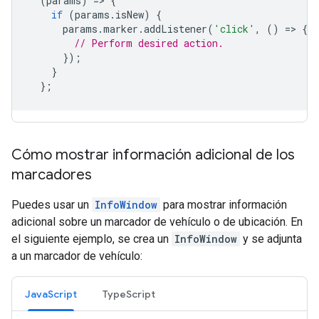
(
params
)
=
>
{
if
(
params
.
isNew
)
{
params
.
marker
.
addListener
(
'click'
,
()
=
>
{
// Perform desired action.
});
}
};
Cómo mostrar información adicional de los
marcadores
Puedes usar un
InfoWindow
para mostrar información
adicional sobre un marcador de vehículo o de ubicación. En
el siguiente ejemplo, se crea un
InfoWindow
y se adjunta
a un marcador de vehículo:
JavaScript
TypeScript