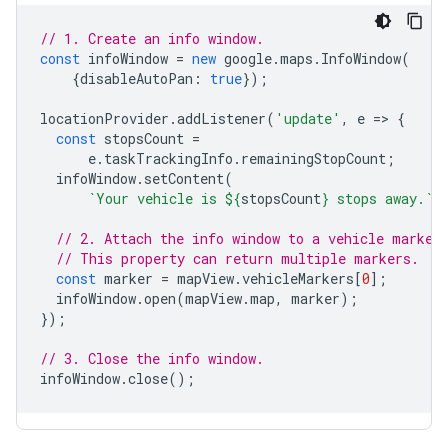
// 1. Create an info window.
const
infoWindow
=
new
google
.
maps
.
InfoWindow
(
{
disableAutoPan
:
true
});
locationProvider
.
addListener
(
'update'
,
e
=
>
{
const
stopsCount
=
e
.
taskTrackingInfo
.
remainingStopCount
;
infoWindow
.
setContent
(
`Your vehicle is 
${
stopsCount
}
 stops away.`
)
// 2. Attach the info window to a vehicle marker
// This property can return multiple markers.
const
marker
=
mapView
.
vehicleMarkers
[
0
];
infoWindow
.
open
(
mapView
.
map
,
marker
);
});
// 3. Close the info window.
infoWindow
.
close
();