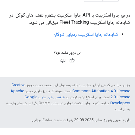
مرجع جاوا اسکریپت با API جاوا اسکریپت پلتفرم نقشه های گوگل، در
کتابخانه جاوا اسکریپت Fleet Tracking میزبانی می شود.
کتابخانه جاوا اسکریپت ردیابی ناوگان
این مرور مفید بود؟
جز در مواردی که غیر از این ذکر شده باشد،‌محتوای این صفحه تحت مجوز
Creative
Commons Attribution 4.0 License
است. نمونه کدها نیز دارای مجوز
Apache
2.0 License
است. برای اطلاع از جزئیات، به
خطمشی‌های سایت Google
Developers‏
مراجعه کنید. جاوا علامت تجاری ثبت‌شده Oracle و/یا شرکت‌های وابسته
به آن است.
تاریخ آخرین به‌روزرسانی 2025-08-29 به‌وقت ساعت هماهنگ جهانی.