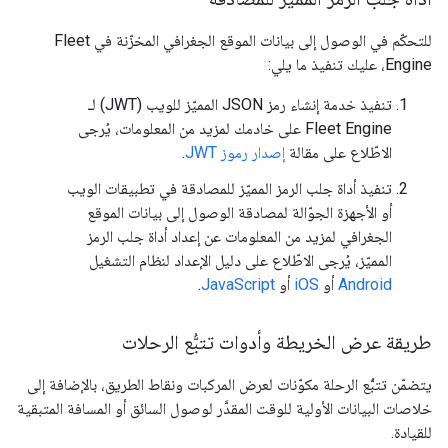
للتحكّم في الوصول إلى بيانات الموقع الجغرافي المخزّنة في Fleet
Engine، عليك تنفيذ ما يلي:
تنفيذ خدمة إنشاء رمز JSON المميّز للويب (JWT) لـ
Fleet Engine على خادمك لمزيد من المعلومات، يُرجى
الاطّلاع على مقالة
إصدار رموز JWT
.
تنفيذ أداة جلب الرمز المميّز للمصادقة في تطبيقات الويب
أو الأجهزة الجوّالة لمصادقة الوصول إلى بيانات الموقع
الجغرافي لمزيد من المعلومات عن إعداد أداة جلب الرمز
المميّز، يُرجى الاطّلاع على دليل الإعداد لنظام التشغيل
Android
أو
iOS
أو
JavaScript
.
طريقة عرض الخريطة وأدوات تتبُّع الرحلات
يتضمّن تتبُّع الرحلة مكوّنات لعرض المركبات ونقاط الطريق، بالإضافة إلى
خلاصات البيانات الأولية للوقت المقدَّر لوصول السائق أو المسافة المتبقية
للقيادة.