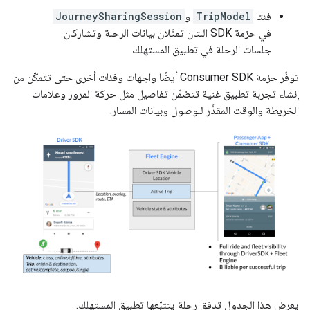
فئتا
TripModel
و
JourneySharingSession
في حزمة SDK اللتان تمثّلان بيانات الرحلة وتشاركان
جلسات الرحلة في تطبيق المستهلك
توفّر حزمة Consumer SDK أيضًا واجهات وفئات أخرى حتى تتمكّن من
إنشاء تجربة تطبيق غنية تتضمّن تفاصيل مثل حركة المرور وعلامات
الخريطة والوقت المقدَّر للوصول وبيانات المسار.
يعرض هذا الجدول تدفق رحلة يتتبّعها تطبيق المستهلك.