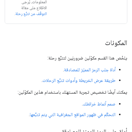
المعلومات، يُرجى
الاطّلاع على مقالة
التوقّف عن تتبُّع رحلة
.
المكونات
يلخّص هذا القسم مكوّنَين ضروريَين لتتبُّع رحلة:
أداة جلب الرمز المميّز للمصادقة
.
طريقة عرض الخريطة وأدوات تتبُّع الرحلات
.
يمكنك أيضًا تخصيص تجربة المستهلك باستخدام هذَين المكوّنَين:
صمم أنماط خرائطك
.
التحكّم في ظهور المواقع الجغرافية التي يتم تتبُّعها
.
أداة جلب الرمز المميّز للمصادقة