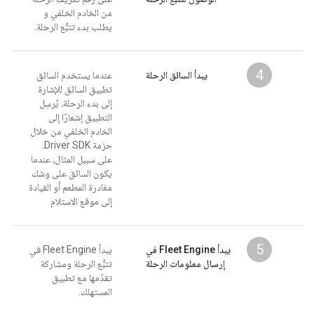
من الخادم الخلفي و
يطلب بدء تتبُّع الرحلة.
4
يبدأ السائق الرحلة
عندما يستخدم السائق
تطبيق السائق للإشارة
إلى بدء الرحلة، يُرسِل
التطبيق إشعارًا إلى
الخادم الخلفي من خلال
حزمة Driver SDK.
على سبيل المثال، عندما
يكون السائق على وشك
مغادرة المطعم أو القيادة
إلى موقع الاستلام
5
يبدأ Fleet Engine في
يبدأ Fleet Engine في
إرسال معلومات الرحلة
تتبُّع الرحلة ومشاركة
تقدّمها مع تطبيق
المستهلك.